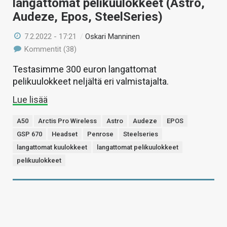
langattomat pelikuulokkeet (Astro,
Audeze, Epos, SteelSeries)
7.2.2022 - 17:21
/
Oskari Manninen
Kommentit (38)
Testasimme 300 euron langattomat
pelikuulokkeet neljältä eri valmistajalta.
Lue lisää
A50
Arctis Pro Wireless
Astro
Audeze
EPOS
GSP 670
Headset
Penrose
Steelseries
langattomat kuulokkeet
langattomat pelikuulokkeet
pelikuulokkeet