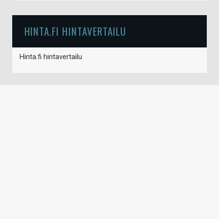
HINTA.FI HINTAVERTAILU
Hinta.fi hintavertailu