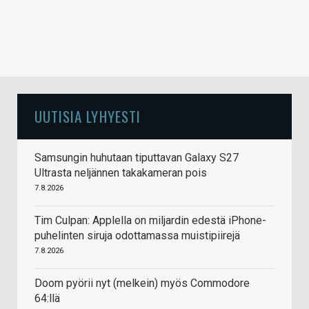
UUTISIA LYHYESTI
Samsungin huhutaan tiputtavan Galaxy S27
Ultrasta neljännen takakameran pois
7.8.2026
Tim Culpan: Applella on miljardin edestä iPhone-
puhelinten siruja odottamassa muistipiirejä
7.8.2026
Doom pyörii nyt (melkein) myös Commodore
64:llä