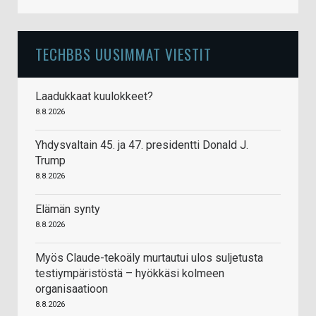
TECHBBS UUSIMMAT VIESTIT
Laadukkaat kuulokkeet?
8.8.2026
Yhdysvaltain 45. ja 47. presidentti Donald J.
Trump
8.8.2026
Elämän synty
8.8.2026
Myös Claude-tekoäly murtautui ulos suljetusta
testiympäristöstä – hyökkäsi kolmeen
organisaatioon
8.8.2026