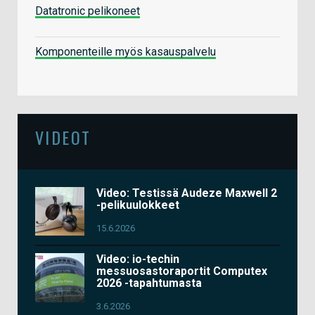
Datatronic pelikoneet
Komponenteille myös kasauspalvelu
VIDEOT
Video: Testissä Audeze Maxwell 2
-pelikuulokkeet
15.6.2026
Video: io-techin
messuosastoraportit Computex
2026 -tapahtumasta
3.6.2026