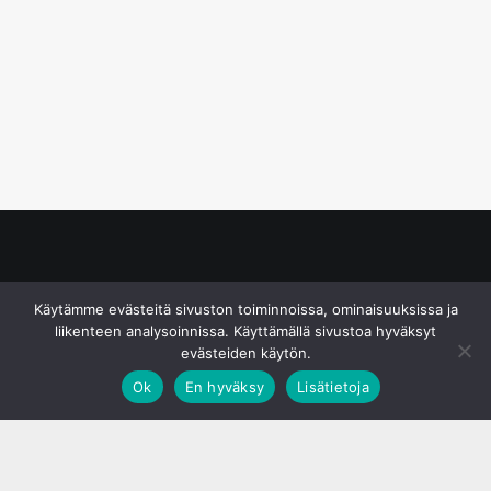
© S&J Media Oy
Käytämme evästeitä sivuston toiminnoissa, ominaisuuksissa ja
liikenteen analysoinnissa. Käyttämällä sivustoa hyväksyt
evästeiden käytön.
Ok
En hyväksy
Lisätietoja
;