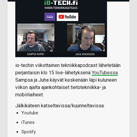
io-techin viikottainen tekniikkapodcast lähetetään
perjantaisin klo 15 live-lähetyksenä
YouTubessa
.
Sampsa ja Juha käyvät keskenään läpi kuluneen
viikon ajalta ajankohtaiset tietotekniikka- ja
mobiiliaiheet.
Jälkikäteen katseltavissa/kuunneltavissa:
Youtube
iTunes
Spotify