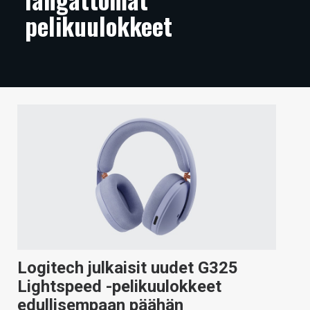
pelikuulokkeet
ARTIKKELIT
VIDEOT
TECHBBS
TIETOA
HINTA.FI
KAUPPA
VAIHDA TEEMA
HAKU
Logitech julkaisit uudet G325
Lightspeed -pelikuulokkeet
edullisempaan päähän