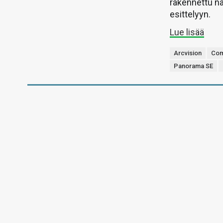
rakennettu nä
esittelyyn.
Lue lisää
Arcvision
Com
Panorama SE