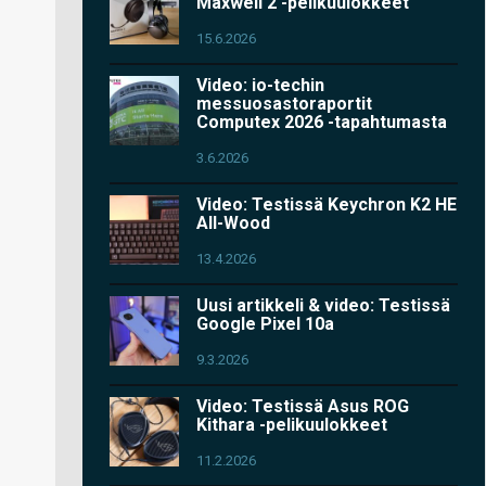
Maxwell 2 -pelikuulokkeet
15.6.2026
Video: io-techin
messuosastoraportit
Computex 2026 -tapahtumasta
3.6.2026
Video: Testissä Keychron K2 HE
All-Wood
13.4.2026
Uusi artikkeli & video: Testissä
Google Pixel 10a
9.3.2026
Video: Testissä Asus ROG
Kithara -pelikuulokkeet
11.2.2026