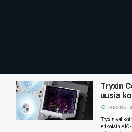
Tryxin C
uusia ko
23.5.2025 - 
Tryxin valik
erikoisin AIO