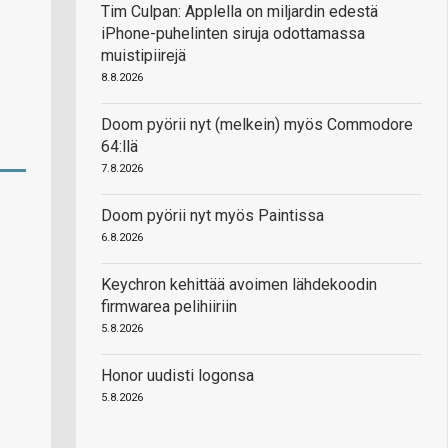
Tim Culpan: Applella on miljardin edestä
iPhone-puhelinten siruja odottamassa
muistipiirejä
8.8.2026
Doom pyörii nyt (melkein) myös Commodore
64:llä
7.8.2026
Doom pyörii nyt myös Paintissa
6.8.2026
Keychron kehittää avoimen lähdekoodin
firmwarea pelihiiriin
5.8.2026
Honor uudisti logonsa
5.8.2026