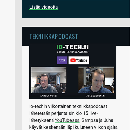
Lisää videoita
TEKNIIKKAPODCAST
io-techin viikottainen tekniikkapodcast
lähetetään perjantaisin klo 15 live-
lähetyksenä
YouTubessa
. Sampsa ja Juha
käyvät keskenään läpi kuluneen viikon ajalta