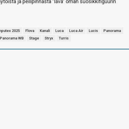
ytöistä ja peilipinnasta ”lava” oman suosikkifiguurin
putex 2025
Flova
Kanali
Luca
Luca Air
Lucis
Panorama
Panorama WB
Stage
Stryx
Turris