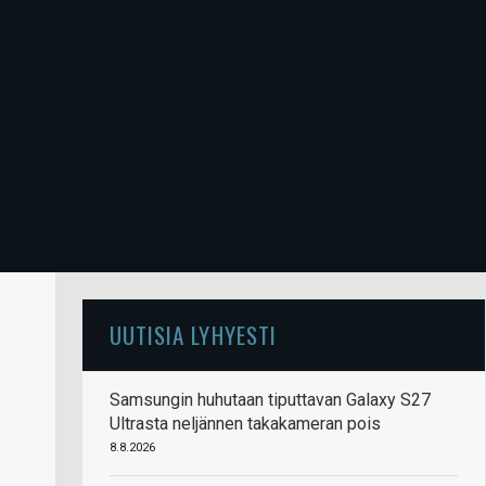
UUTISIA LYHYESTI
Samsungin huhutaan tiputtavan Galaxy S27
Ultrasta neljännen takakameran pois
8.8.2026