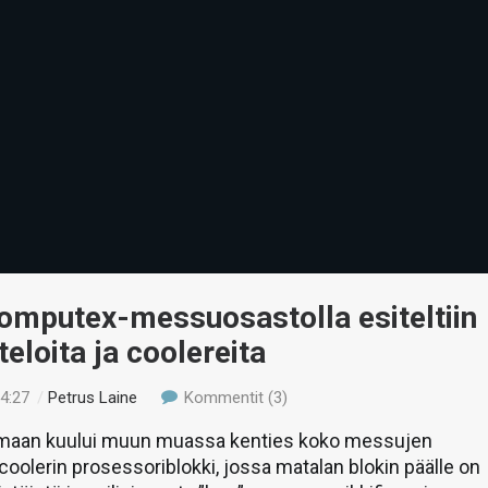
omputex-messuosastolla esiteltiin
teloita ja coolereita
04:27
/
Petrus Laine
Kommentit (3)
oimaan kuului muun muassa kenties koko messujen
-coolerin prosessoriblokki, jossa matalan blokin päälle on