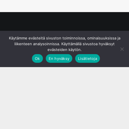
© S&J Media Oy
Käytämme evästeitä sivuston toiminnoissa, ominaisuuksissa ja
liikenteen analysoinnissa. Käyttämällä sivustoa hyväksyt
evästeiden käytön.
Ok
En hyväksy
Lisätietoja
;