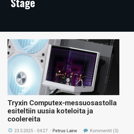
Stage
ARTIKKELIT
VIDEOT
TECHBBS
TIETOA
HINTA.FI
KAUPPA
VAIHDA TEEMA
Tryxin Computex-messuosastolla
esiteltiin uusia koteloita ja
HAKU
coolereita
23.5.2025 - 04:27
/
Petrus Laine
Kommentit (3)