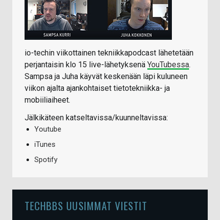
io-techin viikottainen tekniikkapodcast lähetetään
perjantaisin klo 15 live-lähetyksenä
YouTubessa
.
Sampsa ja Juha käyvät keskenään läpi kuluneen
viikon ajalta ajankohtaiset tietotekniikka- ja
mobiiliaiheet.
Jälkikäteen katseltavissa/kuunneltavissa:
Youtube
iTunes
Spotify
TECHBBS UUSIMMAT VIESTIT