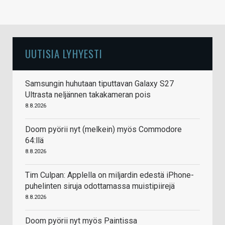
UUTISIA LYHYESTI
Samsungin huhutaan tiputtavan Galaxy S27
Ultrasta neljännen takakameran pois
8.8.2026
Doom pyörii nyt (melkein) myös Commodore
64:llä
8.8.2026
Tim Culpan: Applella on miljardin edestä iPhone-
puhelinten siruja odottamassa muistipiirejä
8.8.2026
Doom pyörii nyt myös Paintissa