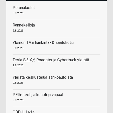
Perunalastut
9.8.2026
Rannekelloja
9.8.2026
Yleinen TV:n hankinta- & säätöketju
9.8.2026
Tesla S,3,X,Y, Roadster ja Cybertruck yleistä
9.8.2026
Yleistä keskustelua sähköautoista
9.8.2026
PEth- testi, alkoholi ja vapaat
9.8.2026
OBD-II lukija