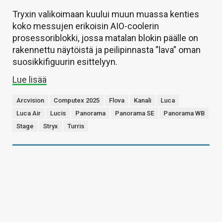
Tryxin valikoimaan kuului muun muassa kenties
koko messujen erikoisin AIO-coolerin
prosessoriblokki, jossa matalan blokin päälle on
rakennettu näytöistä ja peilipinnasta ”lava” oman
suosikkifiguurin esittelyyn.
Lue lisää
Arcvision
Computex 2025
Flova
Kanali
Luca
Luca Air
Lucis
Panorama
Panorama SE
Panorama WB
Stage
Stryx
Turris