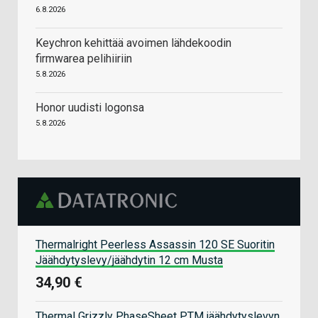
6.8.2026
Keychron kehittää avoimen lähdekoodin
firmwarea pelihiiriin
5.8.2026
Honor uudisti logonsa
5.8.2026
Thermalright Peerless Assassin 120 SE Suoritin
Jäähdytyslevy/jäähdytin 12 cm Musta
34,90 €
Thermal Grizzly PhaseSheet PTM jäähdytyslevyn