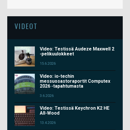
VIDEOT
Video: Testissä Audeze Maxwell 2
-pelikuulokkeet
15.6.2026
Video: io-techin
messuosastoraportit Computex
2026 -tapahtumasta
3.6.2026
Video: Testissä Keychron K2 HE
All-Wood
13.4.2026