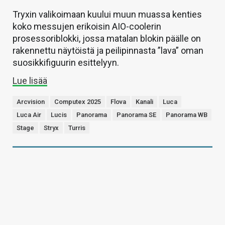
Tryxin valikoimaan kuului muun muassa kenties
koko messujen erikoisin AIO-coolerin
prosessoriblokki, jossa matalan blokin päälle on
rakennettu näytöistä ja peilipinnasta ”lava” oman
suosikkifiguurin esittelyyn.
Lue lisää
Arcvision
Computex 2025
Flova
Kanali
Luca
Luca Air
Lucis
Panorama
Panorama SE
Panorama WB
Stage
Stryx
Turris