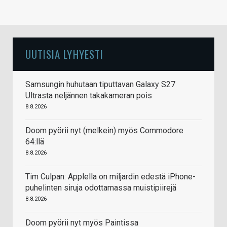
UUTISIA LYHYESTI
Samsungin huhutaan tiputtavan Galaxy S27
Ultrasta neljännen takakameran pois
8.8.2026
Doom pyörii nyt (melkein) myös Commodore
64:llä
8.8.2026
Tim Culpan: Applella on miljardin edestä iPhone-
puhelinten siruja odottamassa muistipiirejä
8.8.2026
Doom pyörii nyt myös Paintissa