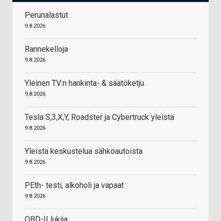
Perunalastut
9.8.2026
Rannekelloja
9.8.2026
Yleinen TV:n hankinta- & säätöketju
9.8.2026
Tesla S,3,X,Y, Roadster ja Cybertruck yleistä
9.8.2026
Yleistä keskustelua sähköautoista
9.8.2026
PEth- testi, alkoholi ja vapaat
9.8.2026
OBD-II lukija