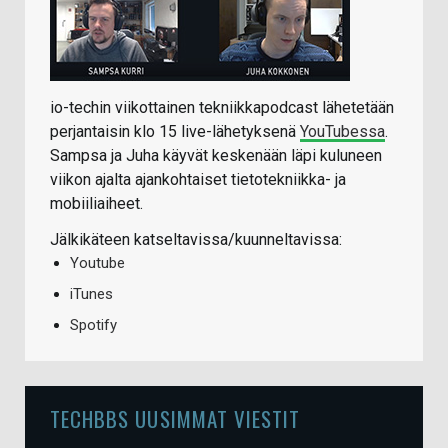
io-techin viikottainen tekniikkapodcast lähetetään
perjantaisin klo 15 live-lähetyksenä
YouTubessa
.
Sampsa ja Juha käyvät keskenään läpi kuluneen
viikon ajalta ajankohtaiset tietotekniikka- ja
mobiiliaiheet.
Jälkikäteen katseltavissa/kuunneltavissa:
Youtube
iTunes
Spotify
TECHBBS UUSIMMAT VIESTIT