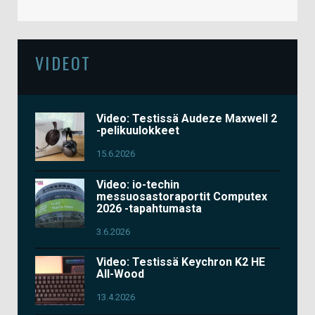
VIDEOT
Video: Testissä Audeze Maxwell 2
-pelikuulokkeet
15.6.2026
Video: io-techin
messuosastoraportit Computex
2026 -tapahtumasta
3.6.2026
Video: Testissä Keychron K2 HE
All-Wood
13.4.2026