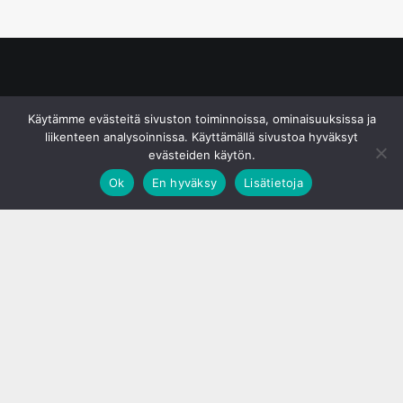
© S&J Media Oy
Käytämme evästeitä sivuston toiminnoissa, ominaisuuksissa ja
liikenteen analysoinnissa. Käyttämällä sivustoa hyväksyt
evästeiden käytön.
Ok
En hyväksy
Lisätietoja
;