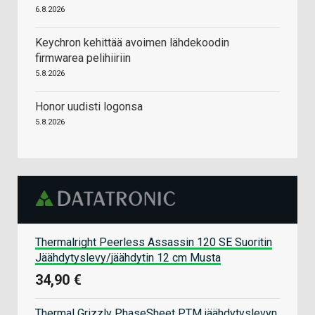
6.8.2026
Keychron kehittää avoimen lähdekoodin
firmwarea pelihiiriin
5.8.2026
Honor uudisti logonsa
5.8.2026
Thermalright Peerless Assassin 120 SE Suoritin
Jäähdytyslevy/jäähdytin 12 cm Musta
34,90 €
Thermal Grizzly PhaseSheet PTM jäähdytyslevyn