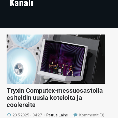
Kanali
ARTIKKELIT
VIDEOT
TECHBBS
TIETOA
HINTA.FI
KAUPPA
VAIHDA TEEMA
Tryxin Computex-messuosastolla
esiteltiin uusia koteloita ja
HAKU
coolereita
23.5.2025 - 04:27
/
Petrus Laine
Kommentit (3)