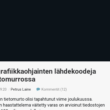
rafiikkaohjainten lähdekoodeja
etomurrossa
19:20
/
Petrus Laine
Kommentit (12)
tietomurto olisi tapahtunut viime joulukuussa.
n haastattelema väitetty varas on arvioinut tiedostojen