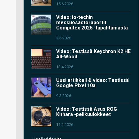
15.6.2026
Video: io-techin
messuosastoraportit
Computex 2026 -tapahtumasta
3.6.2026
Video: Testissä Keychron K2 HE
All-Wood
13.4.2026
Uusi artikkeli & video: Testissä
Google Pixel 10a
9.3.2026
Video: Testissä Asus ROG
Kithara -pelikuulokkeet
11.2.2026