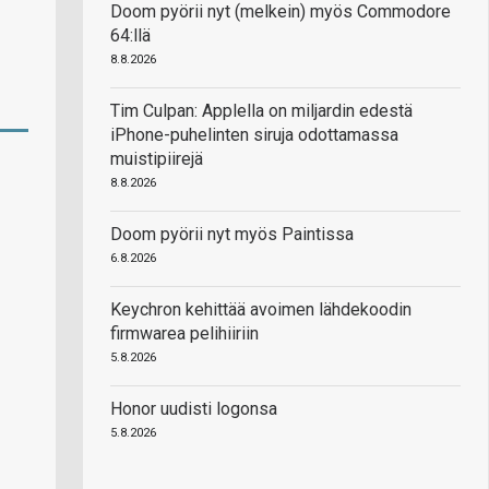
Doom pyörii nyt (melkein) myös Commodore
64:llä
8.8.2026
Tim Culpan: Applella on miljardin edestä
iPhone-puhelinten siruja odottamassa
muistipiirejä
8.8.2026
Doom pyörii nyt myös Paintissa
6.8.2026
Keychron kehittää avoimen lähdekoodin
firmwarea pelihiiriin
5.8.2026
Honor uudisti logonsa
5.8.2026