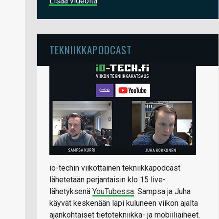
Lisää videoita
TEKNIIKKAPODCAST
io-techin viikottainen tekniikkapodcast
lähetetään perjantaisin klo 15 live-
lähetyksenä
YouTubessa
. Sampsa ja Juha
käyvät keskenään läpi kuluneen viikon ajalta
ajankohtaiset tietotekniikka- ja mobiiliaiheet.