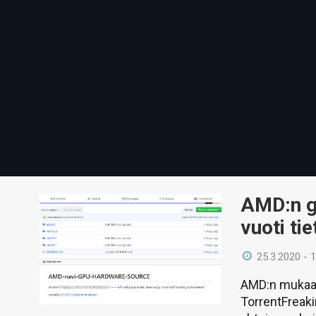
AMD:n g
vuoti ti
25.3.2020 - 
AMD:n mukaan 
TorrentFreaki