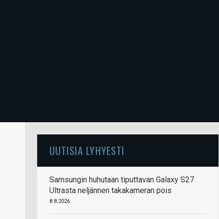
UUTISIA LYHYESTI
Samsungin huhutaan tiputtavan Galaxy S27
Ultrasta neljännen takakameran pois
8.8.2026