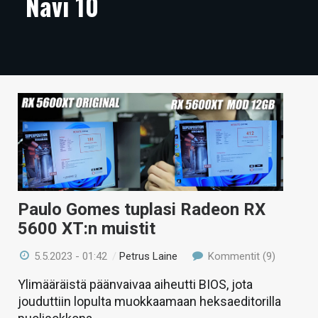
Navi 10
ARTIKKELIT
VIDEOT
TECHBBS
TIETOA
HINTA.FI
KAUPPA
VAIHDA TEEMA
Paulo Gomes tuplasi Radeon RX
5600 XT:n muistit
5.5.2023 - 01:42
/
Petrus Laine
Kommentit (9)
HAKU
Ylimääräistä päänvaivaa aiheutti BIOS, jota
jouduttiin lopulta muokkaamaan heksaeditorilla