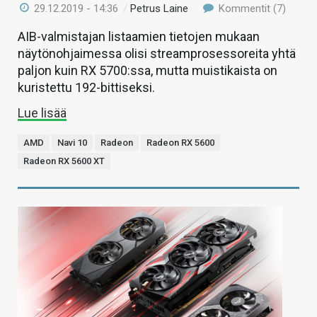
29.12.2019 - 14:36
/
Petrus Laine
Kommentit (7)
AIB-valmistajan listaamien tietojen mukaan
näytönohjaimessa olisi streamprosessoreita yhtä
paljon kuin RX 5700:ssa, mutta muistikaista on
kuristettu 192-bittiseksi.
Lue lisää
AMD
Navi 10
Radeon
Radeon RX 5600
Radeon RX 5600 XT