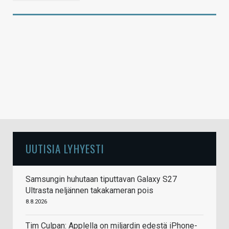
UUTISIA LYHYESTI
Samsungin huhutaan tiputtavan Galaxy S27
Ultrasta neljännen takakameran pois
8.8.2026
Tim Culpan: Applella on miljardin edestä iPhone-