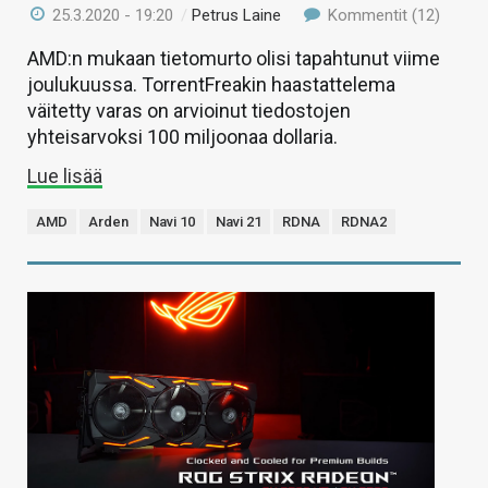
25.3.2020 - 19:20
/
Petrus Laine
Kommentit (12)
AMD:n mukaan tietomurto olisi tapahtunut viime
joulukuussa. TorrentFreakin haastattelema
väitetty varas on arvioinut tiedostojen
yhteisarvoksi 100 miljoonaa dollaria.
Lue lisää
AMD
Arden
Navi 10
Navi 21
RDNA
RDNA2