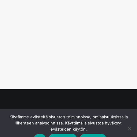
© S&J Media Oy
Käytämme evästeitä sivuston toiminnoissa, ominaisuuksissa ja
liikenteen analysoinnissa. Käyttämällä sivustoa hyväksyt
evästeiden käytön.