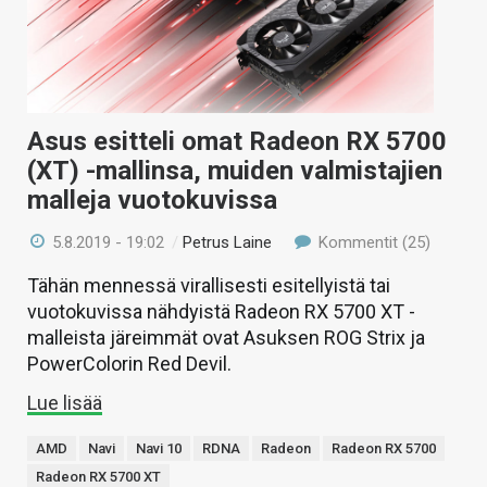
Asus esitteli omat Radeon RX 5700
(XT) -mallinsa, muiden valmistajien
malleja vuotokuvissa
5.8.2019 - 19:02
/
Petrus Laine
Kommentit (25)
Tähän mennessä virallisesti esitellyistä tai
vuotokuvissa nähdyistä Radeon RX 5700 XT -
malleista järeimmät ovat Asuksen ROG Strix ja
PowerColorin Red Devil.
Lue lisää
AMD
Navi
Navi 10
RDNA
Radeon
Radeon RX 5700
Radeon RX 5700 XT