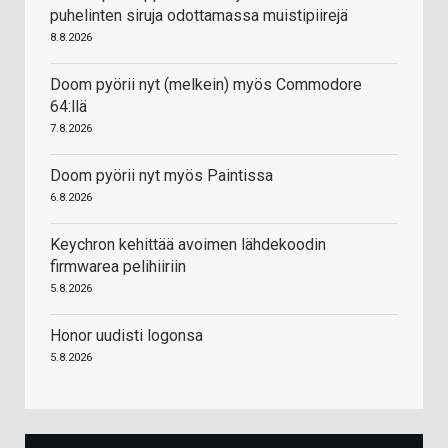
puhelinten siruja odottamassa muistipiirejä
8.8.2026
Doom pyörii nyt (melkein) myös Commodore
64:llä
7.8.2026
Doom pyörii nyt myös Paintissa
6.8.2026
Keychron kehittää avoimen lähdekoodin
firmwarea pelihiiriin
5.8.2026
Honor uudisti logonsa
5.8.2026