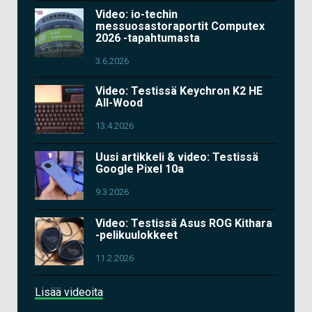
Video: io-techin
messuosastoraportit Computex
2026 -tapahtumasta
3.6.2026
Video: Testissä Keychron K2 HE
All-Wood
13.4.2026
Uusi artikkeli & video: Testissä
Google Pixel 10a
9.3.2026
Video: Testissä Asus ROG Kithara
-pelikuulokkeet
11.2.2026
Lisää videoita