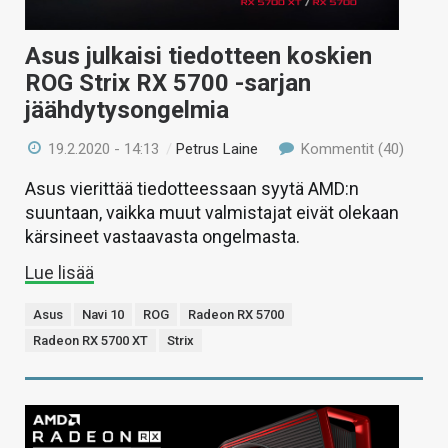
Asus julkaisi tiedotteen koskien
ROG Strix RX 5700 -sarjan
jäähdytysongelmia
19.2.2020 - 14:13
/
Petrus Laine
Kommentit (40)
Asus vierittää tiedotteessaan syytä AMD:n
suuntaan, vaikka muut valmistajat eivät olekaan
kärsineet vastaavasta ongelmasta.
Lue lisää
Asus
Navi 10
ROG
Radeon RX 5700
Radeon RX 5700 XT
Strix