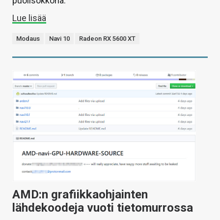
puolisokkona.
Lue lisää
Modaus
Navi 10
Radeon RX 5600 XT
AMD:n grafiikkaohjainten
lähdekoodeja vuoti tietomurrossa