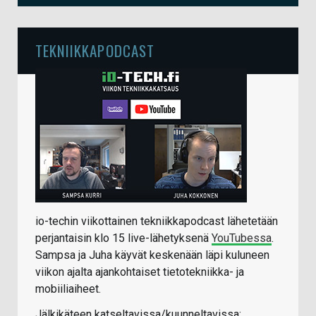
TEKNIIKKAPODCAST
io-techin viikottainen tekniikkapodcast lähetetään
perjantaisin klo 15 live-lähetyksenä
YouTubessa
.
Sampsa ja Juha käyvät keskenään läpi kuluneen
viikon ajalta ajankohtaiset tietotekniikka- ja
mobiiliaiheet.
Jälkikäteen katseltavissa/kuunneltavissa: