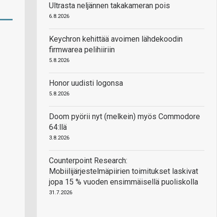
Ultrasta neljännen takakameran pois
6.8.2026
Keychron kehittää avoimen lähdekoodin
firmwarea pelihiiriin
5.8.2026
Honor uudisti logonsa
5.8.2026
Doom pyörii nyt (melkein) myös Commodore
64:llä
3.8.2026
Counterpoint Research:
Mobiilijärjestelmäpiirien toimitukset laskivat
jopa 15 % vuoden ensimmäisellä puoliskolla
31.7.2026