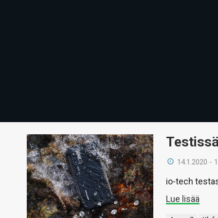
Testiss
14.1.2020 - 
io-tech testa
Lue lisää