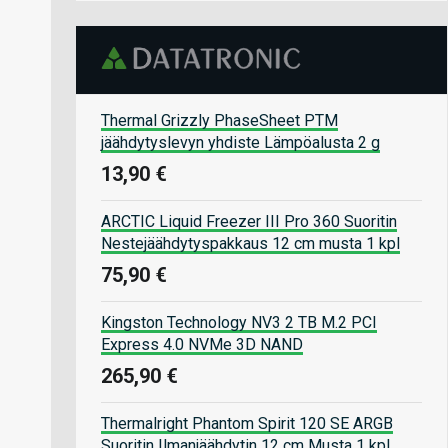
Thermal Grizzly PhaseSheet PTM
jäähdytyslevyn yhdiste Lämpöalusta 2 g
13,90 €
ARCTIC Liquid Freezer III Pro 360 Suoritin
Nestejäähdytyspakkaus 12 cm musta 1 kpl
75,90 €
Kingston Technology NV3 2 TB M.2 PCI
Express 4.0 NVMe 3D NAND
265,90 €
Thermalright Phantom Spirit 120 SE ARGB
Suoritin Ilmanjäähdytin 12 cm Musta 1 kpl