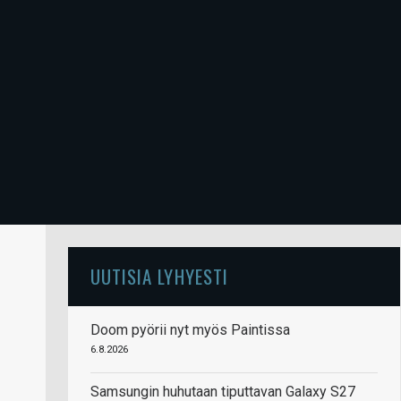
UUTISIA LYHYESTI
Doom pyörii nyt myös Paintissa
6.8.2026
Samsungin huhutaan tiputtavan Galaxy S27