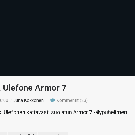
ä Ulefone Armor 7
16:00
/
Juha Kokkonen
Kommentit (23)
si Ulefonen kattavasti suojatun Armor 7 -älypuhelimen.