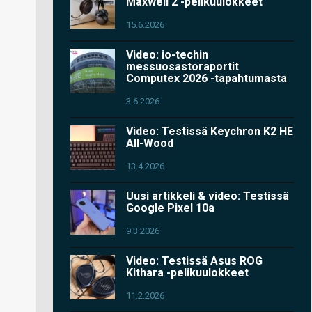
Maxwell 2 -pelikuulokkeet
15.6.2026
Video: io-techin
messuosastoraportit
Computex 2026 -tapahtumasta
3.6.2026
Video: Testissä Keychron K2 HE
All-Wood
13.4.2026
Uusi artikkeli & video: Testissä
Google Pixel 10a
9.3.2026
Video: Testissä Asus ROG
Kithara -pelikuulokkeet
11.2.2026