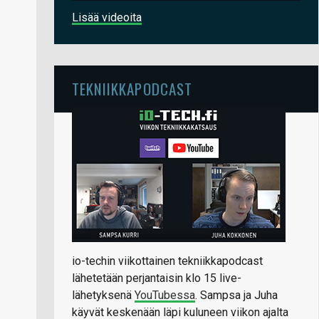
Lisää videoita
TEKNIIKKAPODCAST
io-techin viikottainen tekniikkapodcast
lähetetään perjantaisin klo 15 live-
lähetyksenä
YouTubessa
. Sampsa ja Juha
käyvät keskenään läpi kuluneen viikon ajalta