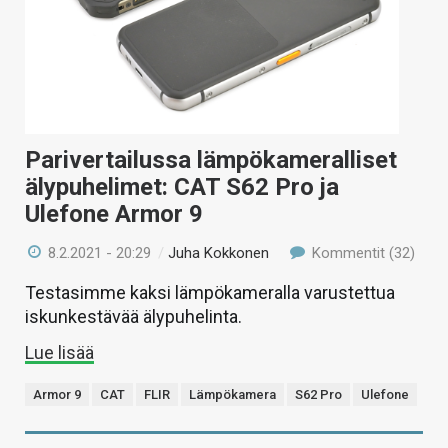
Parivertailussa lämpökameralliset
älypuhelimet: CAT S62 Pro ja
Ulefone Armor 9
8.2.2021 - 20:29
/
Juha Kokkonen
Kommentit (32)
Testasimme kaksi lämpökameralla varustettua
iskunkestävää älypuhelinta.
Lue lisää
Armor 9
CAT
FLIR
Lämpökamera
S62 Pro
Ulefone