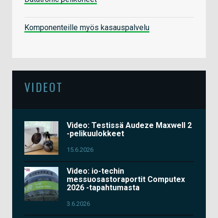
Komponenteille myös kasauspalvelu
VIDEOT
Video: Testissä Audeze Maxwell 2
-pelikuulokkeet
15.6.2026
Video: io-techin
messuosastoraportit Computex
2026 -tapahtumasta
3.6.2026