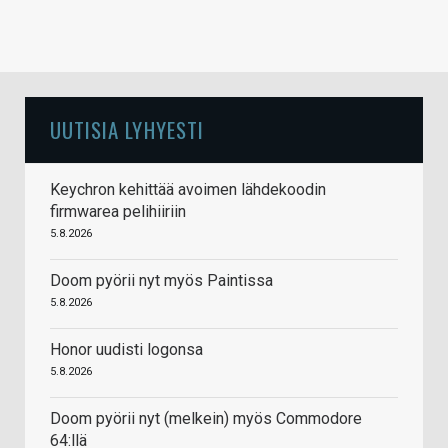
UUTISIA LYHYESTI
Keychron kehittää avoimen lähdekoodin
firmwarea pelihiiriin
5.8.2026
Doom pyörii nyt myös Paintissa
5.8.2026
Honor uudisti logonsa
5.8.2026
Doom pyörii nyt (melkein) myös Commodore
64:llä