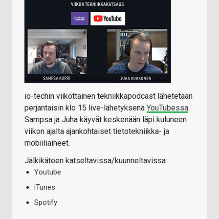
io-techin viikottainen tekniikkapodcast lähetetään
perjantaisin klo 15 live-lähetyksenä
YouTubessa
.
Sampsa ja Juha käyvät keskenään läpi kuluneen
viikon ajalta ajankohtaiset tietotekniikka- ja
mobiiliaiheet.
Jälkikäteen katseltavissa/kuunneltavissa:
Youtube
iTunes
Spotify