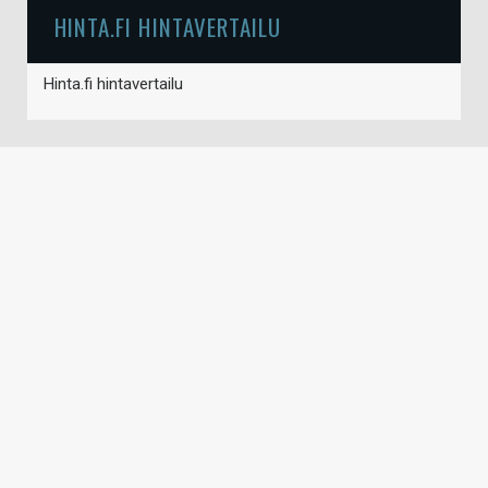
HINTA.FI HINTAVERTAILU
Hinta.fi hintavertailu