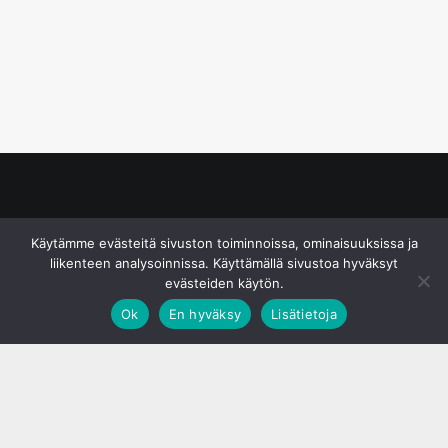
© S&J Media Oy
Käytämme evästeitä sivuston toiminnoissa, ominaisuuksissa ja
liikenteen analysoinnissa. Käyttämällä sivustoa hyväksyt
evästeiden käytön.
Ok
En hyväksy
Lisätietoja
;