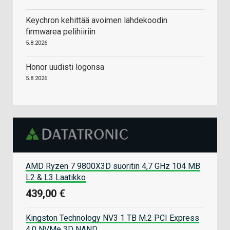
Keychron kehittää avoimen lähdekoodin
firmwarea pelihiiriin
5.8.2026
Honor uudisti logonsa
5.8.2026
AMD Ryzen 7 9800X3D suoritin 4,7 GHz 104 MB
L2 & L3 Laatikko
439,00 €
Kingston Technology NV3 1 TB M.2 PCI Express
4.0 NVMe 3D NAND