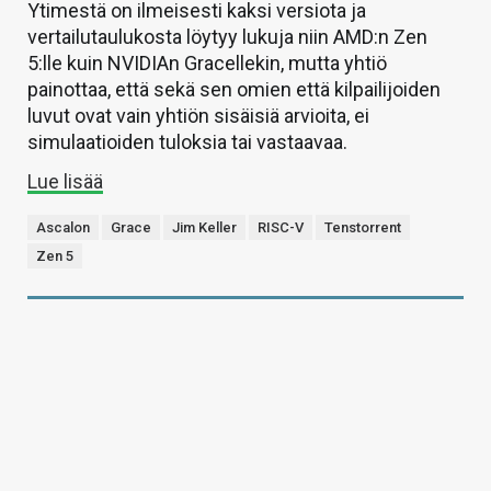
Ytimestä on ilmeisesti kaksi versiota ja
vertailutaulukosta löytyy lukuja niin AMD:n Zen
5:lle kuin NVIDIAn Gracellekin, mutta yhtiö
painottaa, että sekä sen omien että kilpailijoiden
luvut ovat vain yhtiön sisäisiä arvioita, ei
simulaatioiden tuloksia tai vastaavaa.
Lue lisää
Ascalon
Grace
Jim Keller
RISC-V
Tenstorrent
Zen 5