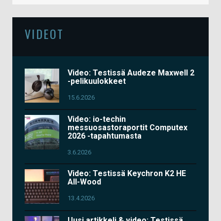
VIDEOT
Video: Testissä Audeze Maxwell 2
-pelikuulokkeet
15.6.2026
Video: io-techin
messuosastoraportit Computex
2026 -tapahtumasta
3.6.2026
Video: Testissä Keychron K2 HE
All-Wood
13.4.2026
Uusi artikkeli & video: Testissä