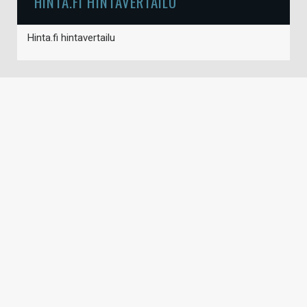
HINTA.FI HINTAVERTAILU
Hinta.fi hintavertailu