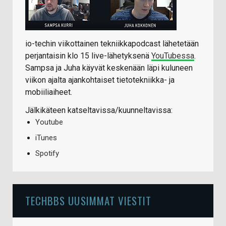
io-techin viikottainen tekniikkapodcast lähetetään
perjantaisin klo 15 live-lähetyksenä
YouTubessa
.
Sampsa ja Juha käyvät keskenään läpi kuluneen
viikon ajalta ajankohtaiset tietotekniikka- ja
mobiiliaiheet.
Jälkikäteen katseltavissa/kuunneltavissa:
Youtube
iTunes
Spotify
TECHBBS UUSIMMAT VIESTIT