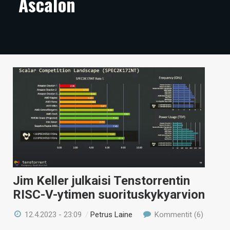
Ascalon
ARTIKKELIT
VIDEOT
TECHBBS
TIETOA
HINTA.FI
KAUPPA
VAIHDA TEEMA
Jim Keller julkaisi Tenstorrentin
RISC-V-ytimen suorituskykyarvion
HAKU
12.4.2023 - 23:09
/
Petrus Laine
Kommentit (6)