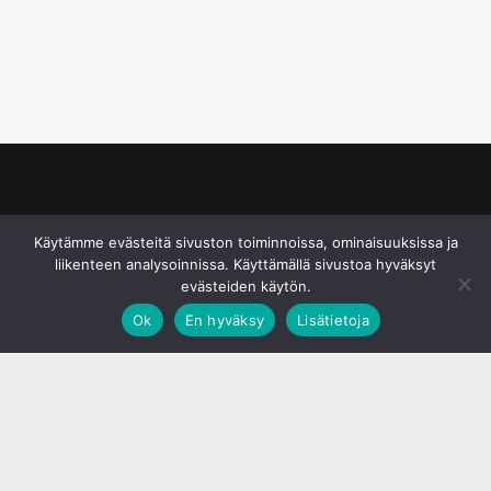
© S&J Media Oy
Käytämme evästeitä sivuston toiminnoissa, ominaisuuksissa ja
liikenteen analysoinnissa. Käyttämällä sivustoa hyväksyt
evästeiden käytön.
Ok
En hyväksy
Lisätietoja
;