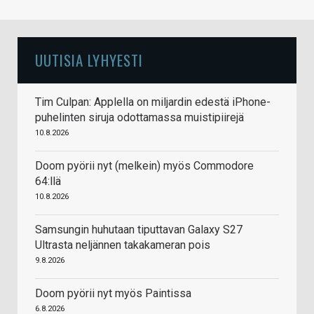
UUTISIA LYHYESTI
Tim Culpan: Applella on miljardin edestä iPhone-
puhelinten siruja odottamassa muistipiirejä
10.8.2026
Doom pyörii nyt (melkein) myös Commodore
64:llä
10.8.2026
Samsungin huhutaan tiputtavan Galaxy S27
Ultrasta neljännen takakameran pois
9.8.2026
Doom pyörii nyt myös Paintissa
6.8.2026