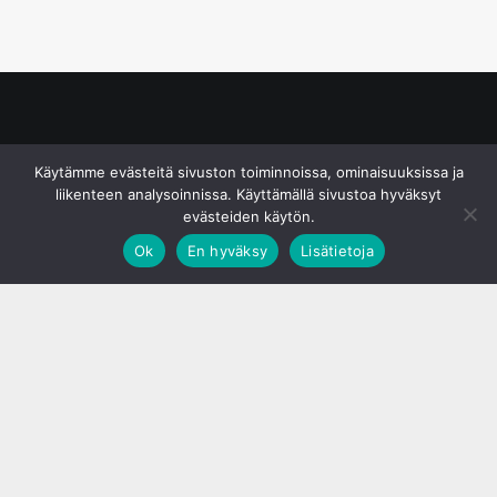
© S&J Media Oy
Käytämme evästeitä sivuston toiminnoissa, ominaisuuksissa ja
liikenteen analysoinnissa. Käyttämällä sivustoa hyväksyt
evästeiden käytön.
Ok
En hyväksy
Lisätietoja
;