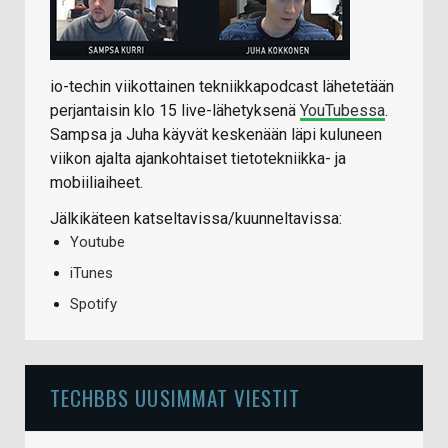
io-techin viikottainen tekniikkapodcast lähetetään
perjantaisin klo 15 live-lähetyksenä
YouTubessa
.
Sampsa ja Juha käyvät keskenään läpi kuluneen
viikon ajalta ajankohtaiset tietotekniikka- ja
mobiiliaiheet.
Jälkikäteen katseltavissa/kuunneltavissa:
Youtube
iTunes
Spotify
TECHBBS UUSIMMAT VIESTIT