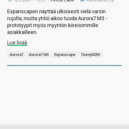
10.2.2021 - 13:37
/
Petrus Laine
Kommentit (5)
Expanscapen näyttää ulkoisesti vielä varsin
rujolta, mutta yhtiö aikoo tuoda Aurora7 M3 -
prototyypit myös myyntiin kiireisimmille
asiakkailleen.
Lue lisää
Aurora7
Aurora7 M3
Expanscape
TeenySERV