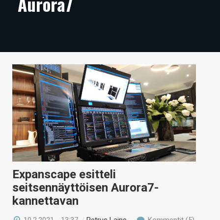
Aurora7
ARTIKKELIT
VIDEOT
TECHBBS
TIETOA
HINTA.FI
KAUPPA
VAIHDA TEEMA
Expanscape esitteli
HAKU
seitsennäyttöisen Aurora7-
kannettavan