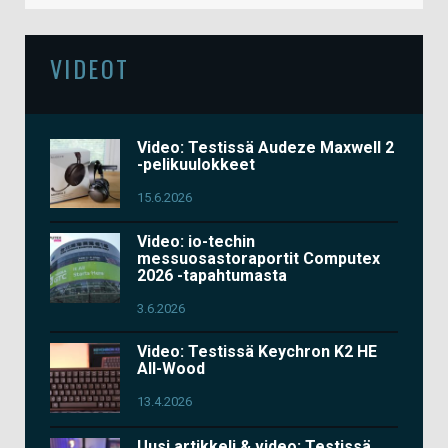
VIDEOT
Video: Testissä Audeze Maxwell 2
-pelikuulokkeet
15.6.2026
Video: io-techin
messuosastoraportit Computex
2026 -tapahtumasta
3.6.2026
Video: Testissä Keychron K2 HE
All-Wood
13.4.2026
Uusi artikkeli & video: Testissä