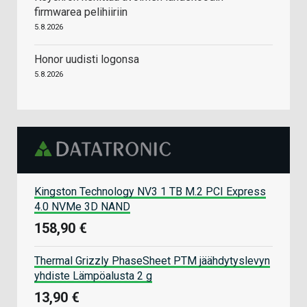
firmwarea pelihiiriin
5.8.2026
Honor uudisti logonsa
5.8.2026
Kingston Technology NV3 1 TB M.2 PCI Express
4.0 NVMe 3D NAND
158,90 €
Thermal Grizzly PhaseSheet PTM jäähdytyslevyn
yhdiste Lämpöalusta 2 g
13,90 €