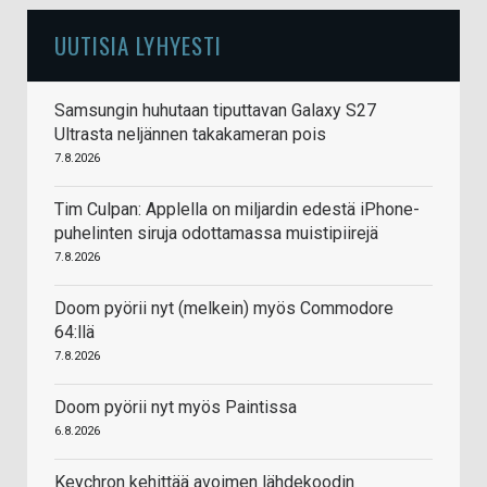
UUTISIA LYHYESTI
Samsungin huhutaan tiputtavan Galaxy S27
Ultrasta neljännen takakameran pois
7.8.2026
Tim Culpan: Applella on miljardin edestä iPhone-
puhelinten siruja odottamassa muistipiirejä
7.8.2026
Doom pyörii nyt (melkein) myös Commodore
64:llä
7.8.2026
Doom pyörii nyt myös Paintissa
6.8.2026
Keychron kehittää avoimen lähdekoodin