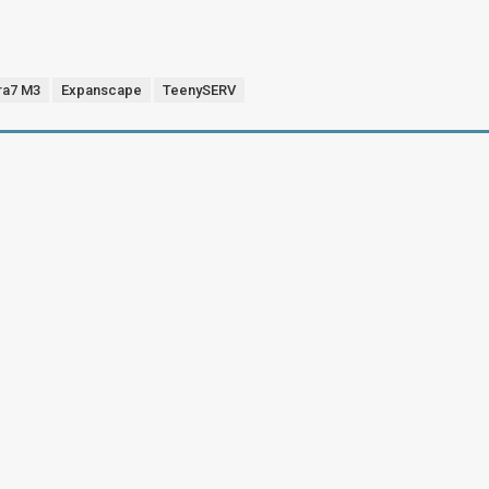
ra7 M3
Expanscape
TeenySERV