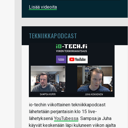
Lisää videoita
TEKNIIKKAPODCAST
io-techin viikottainen tekniikkapodcast
lähetetään perjantaisin klo 15 live-
lähetyksenä
YouTubessa
. Sampsa ja Juha
käyvät keskenään läpi kuluneen viikon ajalta