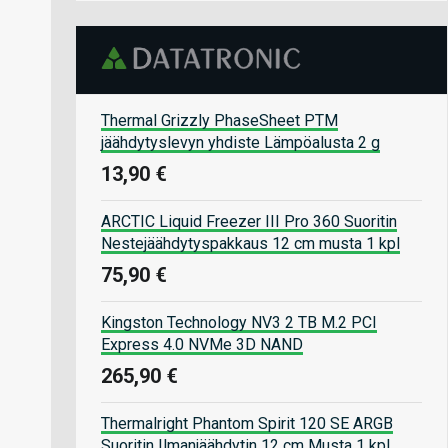
Thermal Grizzly PhaseSheet PTM
jäähdytyslevyn yhdiste Lämpöalusta 2 g
13,90 €
ARCTIC Liquid Freezer III Pro 360 Suoritin
Nestejäähdytyspakkaus 12 cm musta 1 kpl
75,90 €
Kingston Technology NV3 2 TB M.2 PCI
Express 4.0 NVMe 3D NAND
265,90 €
Thermalright Phantom Spirit 120 SE ARGB
Suoritin Ilmanjäähdytin 12 cm Musta 1 kpl