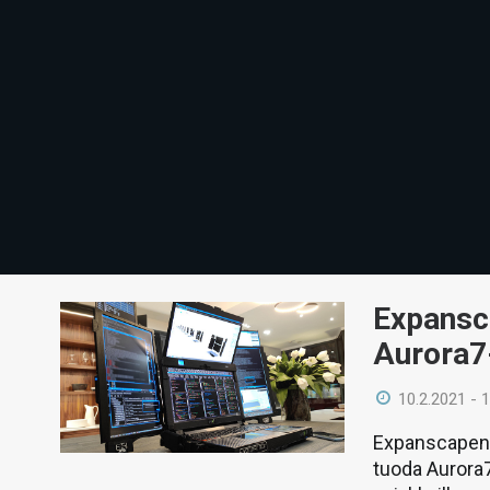
Expansca
Aurora7
10.2.2021 - 
Expanscapen n
tuoda Aurora7