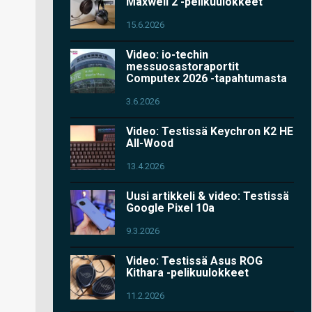
Maxwell 2 -pelikuulokkeet
15.6.2026
Video: io-techin
messuosastoraportit
Computex 2026 -tapahtumasta
3.6.2026
Video: Testissä Keychron K2 HE
All-Wood
13.4.2026
Uusi artikkeli & video: Testissä
Google Pixel 10a
9.3.2026
Video: Testissä Asus ROG
Kithara -pelikuulokkeet
11.2.2026