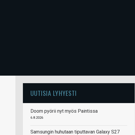
UUTISIA LYHYESTI
Doom pyörii nyt myös Paintissa
6.8.2026
Samsungin huhutaan tiputtavan Galaxy S27