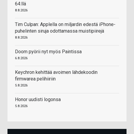
64:llä
8.8.2026
Tim Culpan: Applella on miljardin edestä iPhone-
puhelinten siruja odottamassa muistipiirejä
8.8.2026
Doom pyörii nyt myös Paintissa
6.8.2026
Keychron kehittää avoimen lähdekoodin
firmwarea pelihiiriin
5.8.2026
Honor uudisti logonsa
5.8.2026