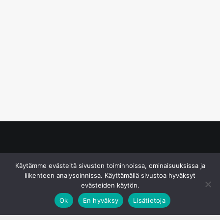
© S&J Media Oy
Käytämme evästeitä sivuston toiminnoissa, ominaisuuksissa ja
liikenteen analysoinnissa. Käyttämällä sivustoa hyväksyt
evästeiden käytön.
Ok
En hyväksy
Lisätietoja
;