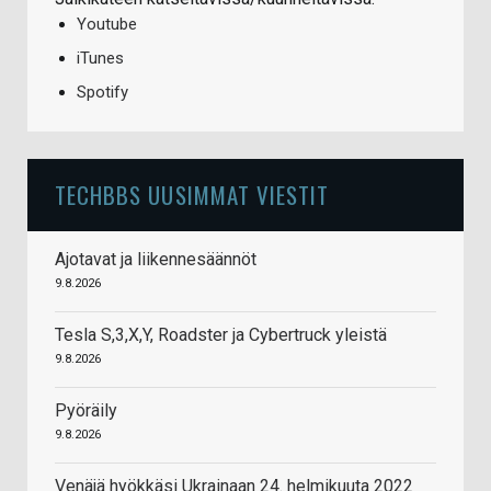
Youtube
iTunes
Spotify
TECHBBS UUSIMMAT VIESTIT
Ajotavat ja liikennesäännöt
9.8.2026
Tesla S,3,X,Y, Roadster ja Cybertruck yleistä
9.8.2026
Pyöräily
9.8.2026
Venäjä hyökkäsi Ukrainaan 24. helmikuuta 2022