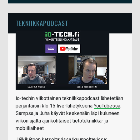
TEKNIIKKAPODCAST
io-techin viikottainen tekniikkapodcast lähetetään
perjantaisin klo 15 live-lähetyksenä
YouTubessa
.
Sampsa ja Juha käyvät keskenään läpi kuluneen
viikon ajalta ajankohtaiset tietotekniikka- ja
mobiiliaiheet.
Jälkikäteen katseltavissa/kuunneltavissa: