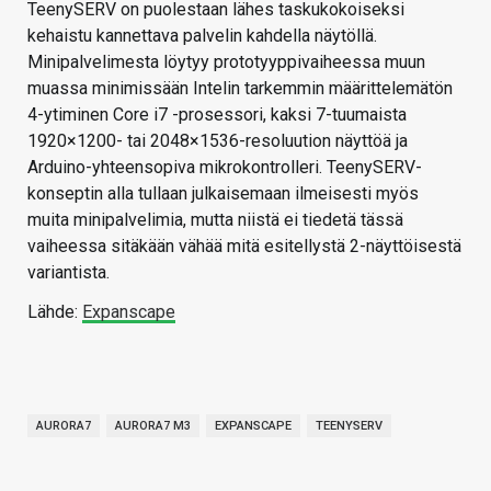
TeenySERV on puolestaan lähes taskukokoiseksi
kehaistu kannettava palvelin kahdella näytöllä.
Minipalvelimesta löytyy prototyyppivaiheessa muun
muassa minimissään Intelin tarkemmin määrittelemätön
4-ytiminen Core i7 -prosessori, kaksi 7-tuumaista
1920×1200- tai 2048×1536-resoluution näyttöä ja
Arduino-yhteensopiva mikrokontrolleri. TeenySERV-
konseptin alla tullaan julkaisemaan ilmeisesti myös
muita minipalvelimia, mutta niistä ei tiedetä tässä
vaiheessa sitäkään vähää mitä esitellystä 2-näyttöisestä
variantista.
Lähde:
Expanscape
AURORA7
AURORA7 M3
EXPANSCAPE
TEENYSERV