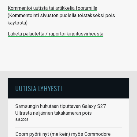
Kommentoi uutista tai artikkelia foorumilla
(Kommentointi sivuston puolella toistakseksi pois
käytöstä)
Lähetä palautetta / raportoi kirjoitusvirheestä
UUTISIA LYHYESTI
Samsungin huhutaan tiputtavan Galaxy S27
Ultrasta neljännen takakameran pois
8.8.2026
Doom pyörii nyt (melkein) myös Commodore