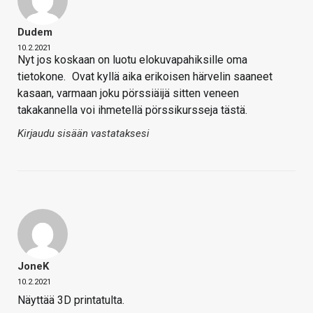
Dudem
10.2.2021
Nyt jos koskaan on luotu elokuvapahiksille oma
tietokone.
Ovat kyllä aika erikoisen härvelin saaneet
kasaan, varmaan joku pörssiäijä sitten veneen
takakannella voi ihmetellä pörssikursseja tästä.
Kirjaudu sisään vastataksesi
JoneK
10.2.2021
Näyttää 3D printatulta.