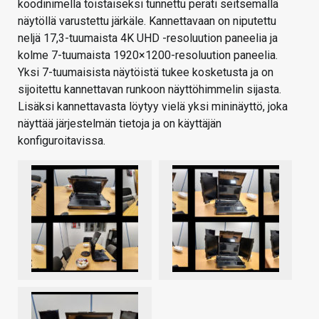
koodinimellä toistaiseksi tunnettu peräti seitsemällä
näytöllä varustettu järkäle. Kannettavaan on niputettu
neljä 17,3-tuumaista 4K UHD -resoluution paneelia ja
kolme 7-tuumaista 1920×1200-resoluution paneelia.
Yksi 7-tuumaisista näytöistä tukee kosketusta ja on
sijoitettu kannettavan runkoon näyttöhimmelin sijasta.
Lisäksi kannettavasta löytyy vielä yksi mininäyttö, joka
näyttää järjestelmän tietoja ja on käyttäjän
konfiguroitavissa.