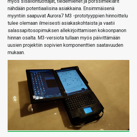
myös sisällöntuottajat, tiedemiehet ja pörssimeklarit
nähdään potentiaalisina asiakkaina. Ensimmäisenä
myyntiin saapuvat Aurora7 M3 -prototyyppien hinnoittelu
tulee olemaan ilmeisesti asiakaskohtaista ja vaatii
salassapitosopimuksen allekirjoittamisen kokoonpanon
hinnan osalta. M3-versiota tullaan myös päivittämään
uusien projektiin sopivien komponenttien saatavuuden
mukaan.