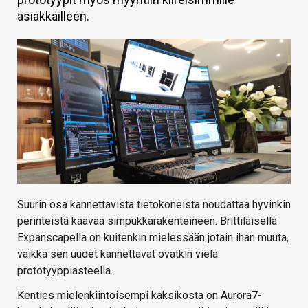
asiakkailleen.
KAUPPA
VAIHDA TEEMA
HAKU
Suurin osa kannettavista tietokoneista noudattaa hyvinkin
perinteistä kaavaa simpukkarakenteineen. Brittiläisellä
Expanscapella on kuitenkin mielessään jotain ihan muuta,
vaikka sen uudet kannettavat ovatkin vielä
prototyyppiasteella.
Kenties mielenkiintoisempi kaksikosta on Aurora7-