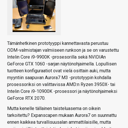
Tämänhetkinen prototyyppi kannettavasta perustuu
ODM-valmistajan valmiiseen runkoon ja se on varustettu
Intelin Core i9-9900K -prosesorilla sekä NVIDIAn
GeForce GTX 1060 -sarjan näytönohjaimella. Lopullisen
tuotteen konfiguraatiot ovat vielä osittain auki, mutta
myyntiin saapuvan Aurora7 M3 -prototyypin kohdalla
prosessoriksi on valittavissa AMD:n Ryzen 3950X- tai
Intelin Core i9-10900K -prosessori ja näytönohjaimeksi
GeForce RTX 2070.
Mutta kenelle tällainen taisteluasema on oikein
tarkoitettu? Expanscapen mukaan Aurora7 on suunnattu
ennen kaikkea turvallisuusalan ammattilaisille, mutta