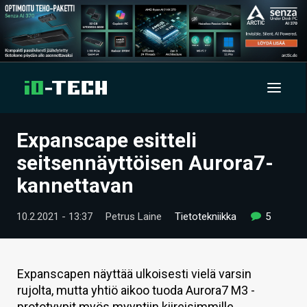
Expanscape esitteli
UUTISET
seitsennäyttöisen Aurora7-
ARTIKKELIT
kannettavan
VIDEOT
10.2.2021 - 13:37
Petrus Laine
Tietotekniikka
5
TECHBBS
TIETOA
Expanscapen näyttää ulkoisesti vielä varsin
rujolta, mutta yhtiö aikoo tuoda Aurora7 M3 -
HINTA.FI
prototyypit myös myyntiin kiireisimmille