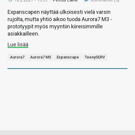
10.2.2021 - 13:37
/
Petrus Laine
Kommentit (5)
Expanscapen näyttää ulkoisesti vielä varsin
rujolta, mutta yhtiö aikoo tuoda Aurora7 M3 -
prototyypit myös myyntiin kiireisimmille
asiakkailleen.
Lue lisää
Aurora7
Aurora7 M3
Expanscape
TeenySERV