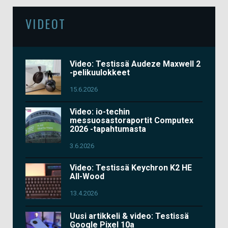
VIDEOT
Video: Testissä Audeze Maxwell 2
-pelikuulokkeet
15.6.2026
Video: io-techin
messuosastoraportit Computex
2026 -tapahtumasta
3.6.2026
Video: Testissä Keychron K2 HE
All-Wood
13.4.2026
Uusi artikkeli & video: Testissä
Google Pixel 10a