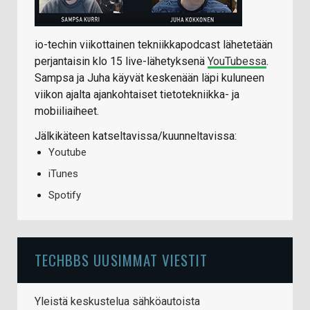
io-techin viikottainen tekniikkapodcast lähetetään
perjantaisin klo 15 live-lähetyksenä
YouTubessa
.
Sampsa ja Juha käyvät keskenään läpi kuluneen
viikon ajalta ajankohtaiset tietotekniikka- ja
mobiiliaiheet.
Jälkikäteen katseltavissa/kuunneltavissa:
Youtube
iTunes
Spotify
TECHBBS UUSIMMAT VIESTIT
Yleistä keskustelua sähköautoista