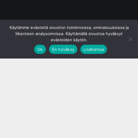
© S&J Media Oy
Käytämme evästeitä sivuston toiminnoissa, ominaisuuksissa ja
liikenteen analysoinnissa. Käyttämällä sivustoa hyväksyt
evästeiden käytön.
Ok
En hyväksy
Lisätietoja
;