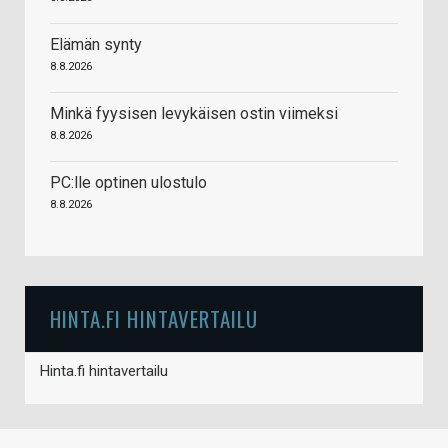
Elämän synty
8.8.2026
Minkä fyysisen levykäisen ostin viimeksi
8.8.2026
PC:lle optinen ulostulo
8.8.2026
HINTA.FI HINTAVERTAILU
Hinta.fi hintavertailu