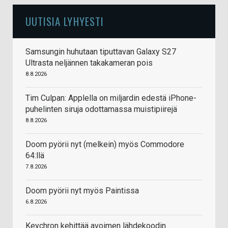
UUTISIA LYHYESTI
Samsungin huhutaan tiputtavan Galaxy S27
Ultrasta neljännen takakameran pois
8.8.2026
Tim Culpan: Applella on miljardin edestä iPhone-
puhelinten siruja odottamassa muistipiirejä
8.8.2026
Doom pyörii nyt (melkein) myös Commodore
64:llä
7.8.2026
Doom pyörii nyt myös Paintissa
6.8.2026
Keychron kehittää avoimen lähdekoodin