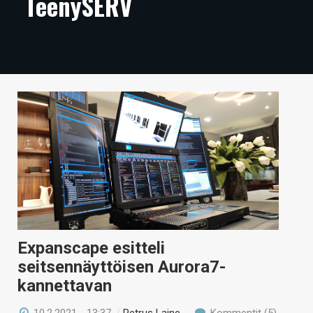
TeenySERV
ARTIKKELIT
VIDEOT
TECHBBS
TIETOA
HINTA.FI
KAUPPA
VAIHDA TEEMA
Expanscape esitteli
HAKU
seitsennäyttöisen Aurora7-
kannettavan