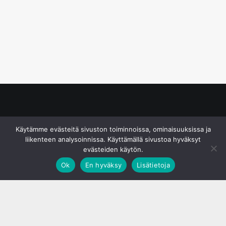
© S&J Media Oy
Käytämme evästeitä sivuston toiminnoissa, ominaisuuksissa ja
liikenteen analysoinnissa. Käyttämällä sivustoa hyväksyt
evästeiden käytön.
Ok
En hyväksy
Lisätietoja
;