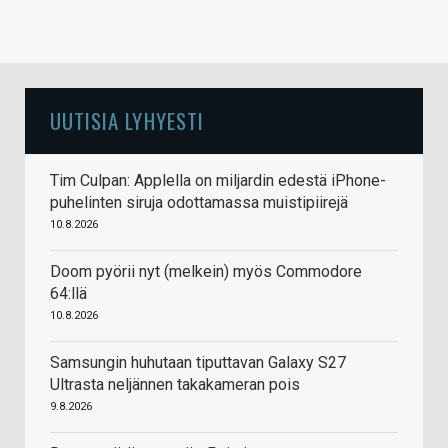
UUTISIA LYHYESTI
Tim Culpan: Applella on miljardin edestä iPhone-
puhelinten siruja odottamassa muistipiirejä
10.8.2026
Doom pyörii nyt (melkein) myös Commodore
64:llä
10.8.2026
Samsungin huhutaan tiputtavan Galaxy S27
Ultrasta neljännen takakameran pois
9.8.2026