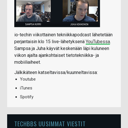
io-techin viikottainen tekniikkapodcast lähetetään
perjantaisin klo 15 live-lähetyksenä
YouTubessa
.
Sampsa ja Juha käyvät keskenään läpi kuluneen
viikon ajalta ajankohtaiset tietotekniikka- ja
mobiiliaiheet.
Jälkikäteen katseltavissa/kuunneltavissa:
Youtube
iTunes
Spotify
TECHBBS UUSIMMAT VIESTIT