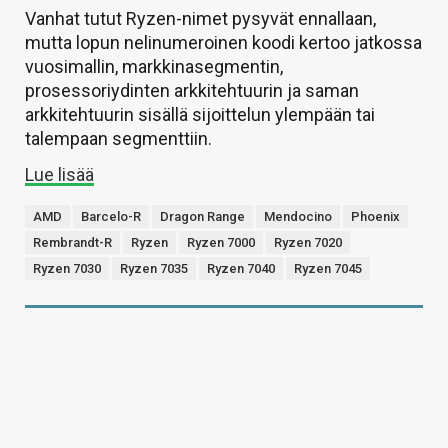
Vanhat tutut Ryzen-nimet pysyvät ennallaan,
mutta lopun nelinumeroinen koodi kertoo jatkossa
vuosimallin, markkinasegmentin,
prosessoriydinten arkkitehtuurin ja saman
arkkitehtuurin sisällä sijoittelun ylempään tai
talempaan segmenttiin.
Lue lisää
AMD
Barcelo-R
Dragon Range
Mendocino
Phoenix
Rembrandt-R
Ryzen
Ryzen 7000
Ryzen 7020
Ryzen 7030
Ryzen 7035
Ryzen 7040
Ryzen 7045