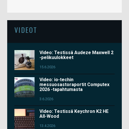
VIDEOT
Video: Testissä Audeze Maxwell 2
-pelikuulokkeet
15.6.2026
Video: io-techin
messuosastoraportit Computex
2026 -tapahtumasta
3.6.2026
Video: Testissä Keychron K2 HE
All-Wood
13.4.2026