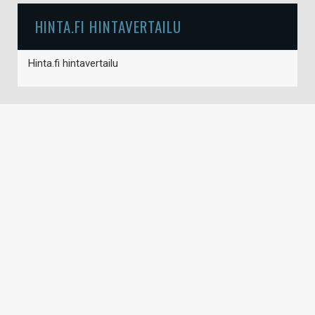
HINTA.FI HINTAVERTAILU
Hinta.fi hintavertailu