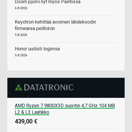
Doom pyörii nyt myös Paintissa
6.8.2026
Keychron kehittää avoimen lähdekoodin
firmwarea pelihiiriin
5.8.2026
Honor uudisti logonsa
5.8.2026
AMD Ryzen 7 9800X3D suoritin 4,7 GHz 104 MB
L2 & L3 Laatikko
439,00 €