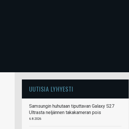
UUTISIA LYHYESTI
Samsungin huhutaan tiputtavan Galaxy S27
Ultrasta neljännen takakameran pois
6.8.2026