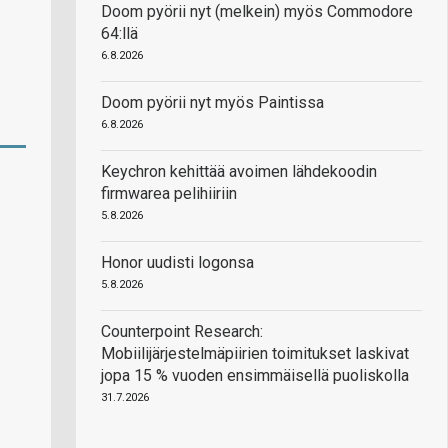
Doom pyörii nyt (melkein) myös Commodore
64:llä
6.8.2026
Doom pyörii nyt myös Paintissa
6.8.2026
Keychron kehittää avoimen lähdekoodin
firmwarea pelihiiriin
5.8.2026
Honor uudisti logonsa
5.8.2026
Counterpoint Research:
Mobiilijärjestelmäpiirien toimitukset laskivat
jopa 15 % vuoden ensimmäisellä puoliskolla
31.7.2026