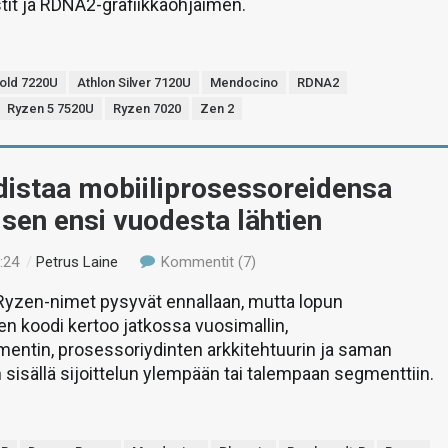
it ja RDNA2-grafiikkaohjaimen.
Gold 7220U
Athlon Silver 7120U
Mendocino
RDNA2
Ryzen 5 7520U
Ryzen 7020
Zen 2
istaa mobiiliprosessoreidensa
sen ensi vuodesta lähtien
:24
/
Petrus Laine
Kommentit (7)
Ryzen-nimet pysyvät ennallaan, mutta lopun
n koodi kertoo jatkossa vuosimallin,
entin, prosessoriydinten arkkitehtuurin ja saman
n sisällä sijoittelun ylempään tai talempaan segmenttiin.