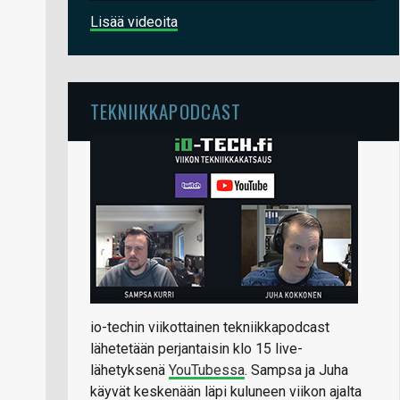
Lisää videoita
TEKNIIKKAPODCAST
io-techin viikottainen tekniikkapodcast
lähetetään perjantaisin klo 15 live-
lähetyksenä
YouTubessa
. Sampsa ja Juha
käyvät keskenään läpi kuluneen viikon ajalta