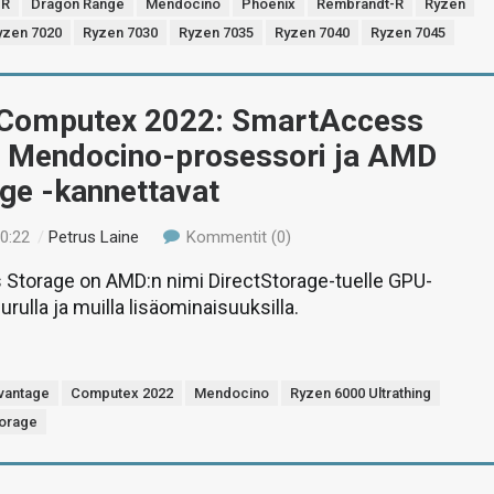
-R
Dragon Range
Mendocino
Phoenix
Rembrandt-R
Ryzen
yzen 7020
Ryzen 7030
Ryzen 7035
Ryzen 7040
Ryzen 7045
Computex 2022: SmartAccess
, Mendocino-prosessori ja AMD
ge -kannettavat
00:22
/
Petrus Laine
Kommentit (0)
Storage on AMD:n nimi DirectStorage-tuelle GPU-
purulla ja muilla lisäominaisuuksilla.
vantage
Computex 2022
Mendocino
Ryzen 6000 Ultrathing
orage