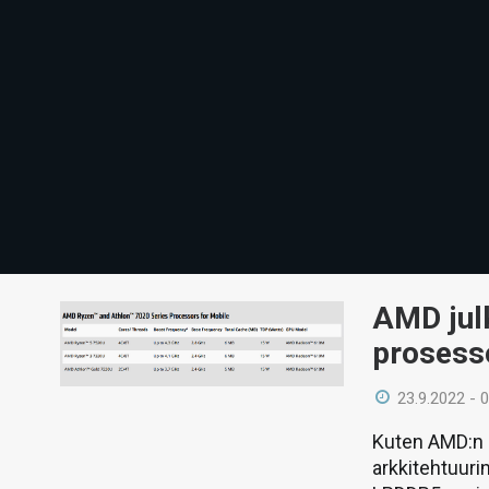
AMD jul
prosesso
23.9.2022 - 
Kuten AMD:n 
arkkitehtuuri