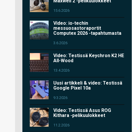
Maxwell 2 -pelikuulokkeet
15.6.2026
Video: io-techin
messuosastoraportit
Computex 2026 -tapahtumasta
3.6.2026
Video: Testissä Keychron K2 HE
All-Wood
13.4.2026
Uusi artikkeli & video: Testissä
Google Pixel 10a
9.3.2026
Video: Testissä Asus ROG
Kithara -pelikuulokkeet
11.2.2026