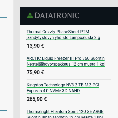
Thermal Grizzly PhaseSheet PTM
jäähdytyslevyn yhdiste Lämpöalusta 2 g
13,90 €
ARCTIC Liquid Freezer III Pro 360 Suoritin
Nestejäähdytyspakkaus 12 cm musta 1 kpl
75,90 €
Kingston Technology NV3 2 TB M.2 PCI
Express 4.0 NVMe 3D NAND
265,90 €
Thermalright Phantom Spirit 120 SE ARGB
Suoritin Ilmanjäähdytin 12 cm Musta 1 kpl