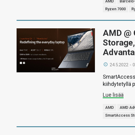
AMD
Barcelo
Ryzen 7000
R
AMD @ 
Storage
Advanta
24.5.2022 - 
SmartAccess 
kiihdytetyllä 
Lue lisää
AMD
AMD Ad
SmartAccess St