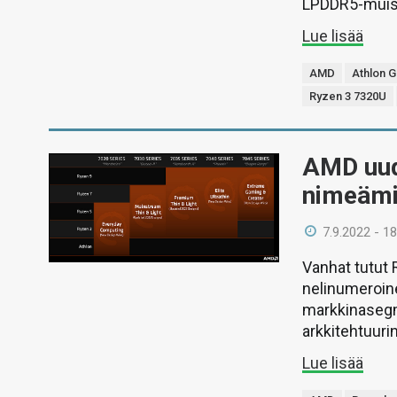
LPDDR5-muist
Lue lisää
AMD
Athlon 
Ryzen 3 7320U
AMD uud
nimeämi
7.9.2022 - 18
Vanhat tutut 
nelinumeroine
markkinasegm
arkkitehtuuri
Lue lisää