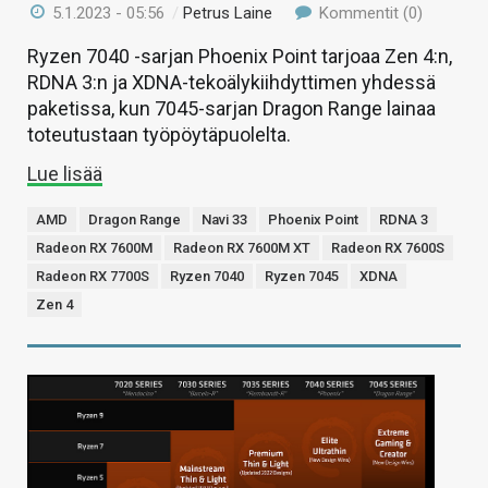
5.1.2023 - 05:56
/
Petrus Laine
Kommentit (0)
Ryzen 7040 -sarjan Phoenix Point tarjoaa Zen 4:n,
RDNA 3:n ja XDNA-tekoälykiihdyttimen yhdessä
paketissa, kun 7045-sarjan Dragon Range lainaa
toteutustaan työpöytäpuolelta.
Lue lisää
AMD
Dragon Range
Navi 33
Phoenix Point
RDNA 3
Radeon RX 7600M
Radeon RX 7600M XT
Radeon RX 7600S
Radeon RX 7700S
Ryzen 7040
Ryzen 7045
XDNA
Zen 4