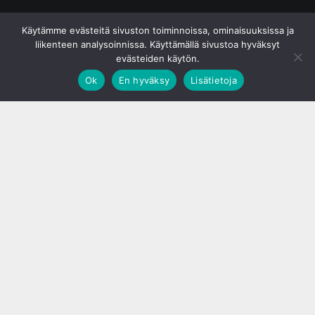
© S&J Media Oy
Käytämme evästeitä sivuston toiminnoissa, ominaisuuksissa ja
liikenteen analysoinnissa. Käyttämällä sivustoa hyväksyt
evästeiden käytön.
Ok
En hyväksy
Lisätietoja
;