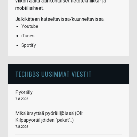
viikon ajalta ajankohtaiset tietotekniikka- ja
mobiiliaiheet.
Jälkikäteen katseltavissa/kuunneltavissa:
Youtube
iTunes
Spotify
TECHBBS UUSIMMAT VIESTIT
Pyöräily
7.8.2026
Mikä ärsyttää pyöräilijöissä (Oli:
Kilpapyöräilijöiden "pakat"..)
7.8.2026