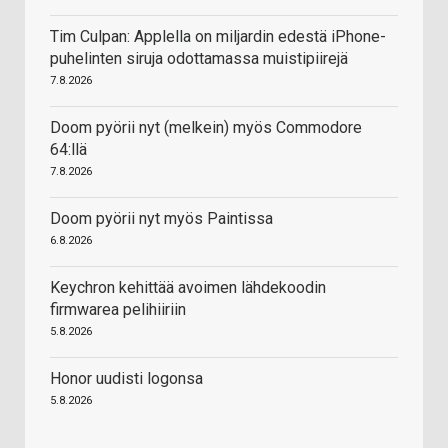
Tim Culpan: Applella on miljardin edestä iPhone-
puhelinten siruja odottamassa muistipiirejä
7.8.2026
Doom pyörii nyt (melkein) myös Commodore
64:llä
7.8.2026
Doom pyörii nyt myös Paintissa
6.8.2026
Keychron kehittää avoimen lähdekoodin
firmwarea pelihiiriin
5.8.2026
Honor uudisti logonsa
5.8.2026