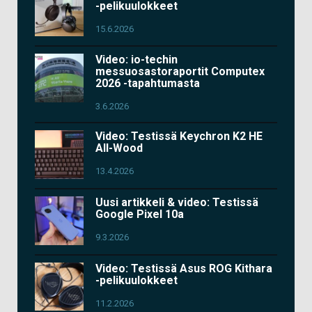
-pelikuulokkeet
15.6.2026
Video: io-techin
messuosastoraportit Computex
2026 -tapahtumasta
3.6.2026
Video: Testissä Keychron K2 HE
All-Wood
13.4.2026
Uusi artikkeli & video: Testissä
Google Pixel 10a
9.3.2026
Video: Testissä Asus ROG Kithara
-pelikuulokkeet
11.2.2026