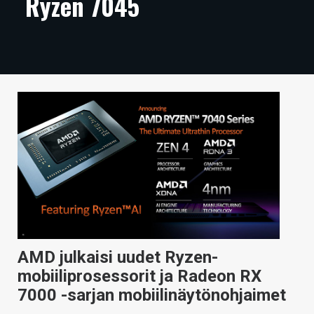
Ryzen 7045
ARTIKKELIT
VIDEOT
TECHBBS
TIETOA
HINTA.FI
KAUPPA
VAIHDA TEEMA
AMD julkaisi uudet Ryzen-
HAKU
mobiiliprosessorit ja Radeon RX
7000 -sarjan mobiilinäytönohjaimet