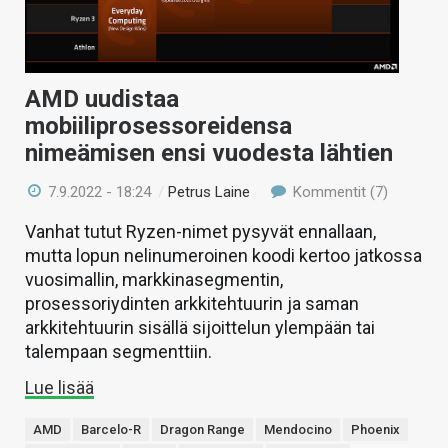
AMD uudistaa
mobiiliprosessoreidensa
nimeämisen ensi vuodesta lähtien
7.9.2022 - 18:24
/
Petrus Laine
Kommentit (7)
Vanhat tutut Ryzen-nimet pysyvät ennallaan,
mutta lopun nelinumeroinen koodi kertoo jatkossa
vuosimallin, markkinasegmentin,
prosessoriydinten arkkitehtuurin ja saman
arkkitehtuurin sisällä sijoittelun ylempään tai
talempaan segmenttiin.
Lue lisää
AMD
Barcelo-R
Dragon Range
Mendocino
Phoenix