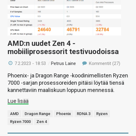
AMD:n uudet Zen 4 -
mobiiliprosessorit testivuodoissa
7.2.2023 - 18:53
/
Petrus Laine
Kommentit (27)
Phoenix- ja Dragon Range -koodinimellisten Ryzen
7000 -sarjan prosessoreiden pitäisi löytää tiensä
kannettaviin maaliskuun loppuun mennessä.
Lue lisää
AMD
Dragon Range
Phoenix
RDNA 3
Ryzen
Ryzen 7000
Zen 4