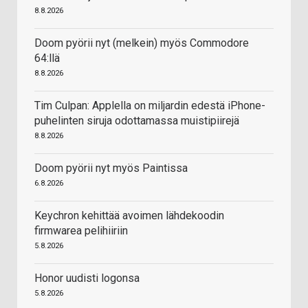
8.8.2026
Doom pyörii nyt (melkein) myös Commodore
64:llä
8.8.2026
Tim Culpan: Applella on miljardin edestä iPhone-
puhelinten siruja odottamassa muistipiirejä
8.8.2026
Doom pyörii nyt myös Paintissa
6.8.2026
Keychron kehittää avoimen lähdekoodin
firmwarea pelihiiriin
5.8.2026
Honor uudisti logonsa
5.8.2026