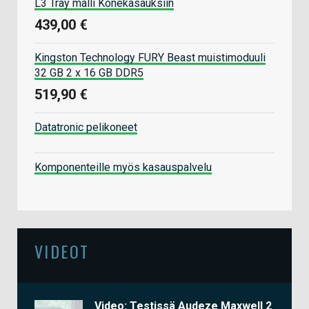
L3 Tray malli Konekasauksiin
439,00 €
Kingston Technology FURY Beast muistimoduuli
32 GB 2 x 16 GB DDR5
519,90 €
Datatronic pelikoneet
Komponenteille myös kasauspalvelu
VIDEOT
Video: Testissä Audeze Maxwell 2