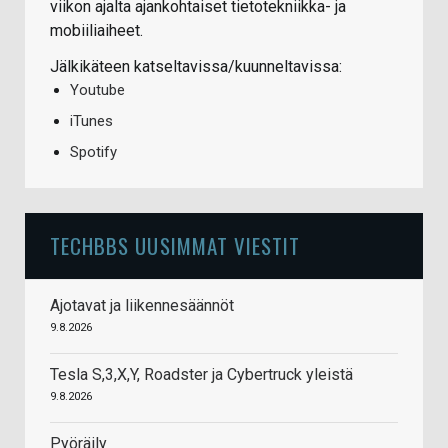
viikon ajalta ajankohtaiset tietotekniikka- ja
mobiiliaiheet.
Jälkikäteen katseltavissa/kuunneltavissa:
Youtube
iTunes
Spotify
TECHBBS UUSIMMAT VIESTIT
Ajotavat ja liikennesäännöt
9.8.2026
Tesla S,3,X,Y, Roadster ja Cybertruck yleistä
9.8.2026
Pyöräily