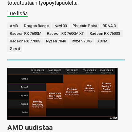
toteutustaan työpöytäpuolelta.
Lue lisää
AMD
Dragon Range
Navi 33
Phoenix Point
RDNA 3
Radeon RX 7600M
Radeon RX 7600M XT
Radeon RX 7600S
Radeon RX 7700S
Ryzen 7040
Ryzen 7045
XDNA
Zen 4
AMD uudistaa