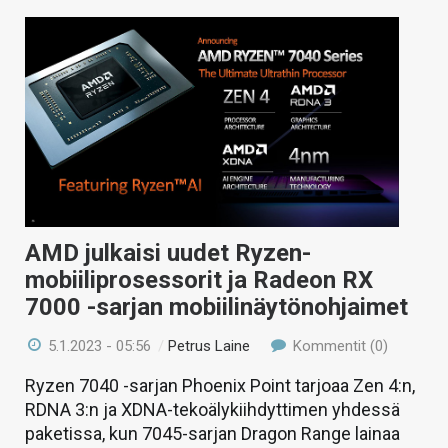
AMD julkaisi uudet Ryzen-
mobiiliprosessorit ja Radeon RX
7000 -sarjan mobiilinäytönohjaimet
5.1.2023 - 05:56
/
Petrus Laine
Kommentit (0)
Ryzen 7040 -sarjan Phoenix Point tarjoaa Zen 4:n,
RDNA 3:n ja XDNA-tekoälykiihdyttimen yhdessä
paketissa, kun 7045-sarjan Dragon Range lainaa