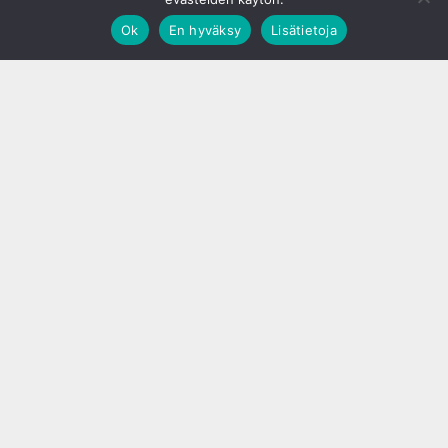
Ok
En hyväksy
Lisätietoja
;