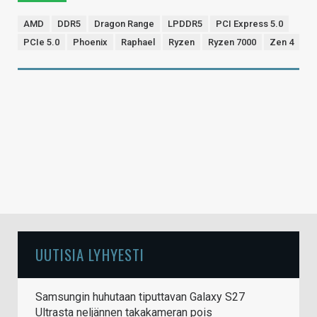
AMD
DDR5
Dragon Range
LPDDR5
PCI Express 5.0
PCIe 5.0
Phoenix
Raphael
Ryzen
Ryzen 7000
Zen 4
UUTISIA LYHYESTI
Samsungin huhutaan tiputtavan Galaxy S27
Ultrasta neljännen takakameran pois