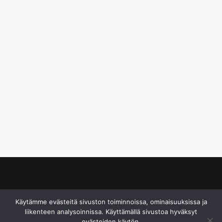
© S&J Media Oy
Käytämme evästeitä sivuston toiminnoissa, ominaisuuksissa ja
liikenteen analysoinnissa. Käyttämällä sivustoa hyväksyt
evästeiden käytön.