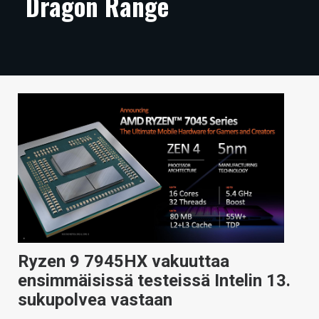
Dragon Range
ARTIKKELIT
VIDEOT
TECHBBS
TIETOA
HINTA.FI
KAUPPA
VAIHDA TEEMA
Ryzen 9 7945HX vakuuttaa
HAKU
ensimmäisissä testeissä Intelin 13.
sukupolvea vastaan