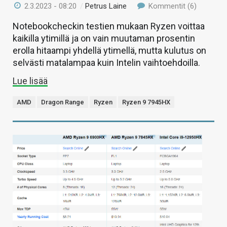
2.3.2023 - 08:20
/
Petrus Laine
Kommentit (6)
Notebookcheckin testien mukaan Ryzen voittaa
kaikilla ytimillä ja on vain muutaman prosentin
erolla hitaampi yhdellä ytimellä, mutta kulutus on
selvästi matalampaa kuin Intelin vaihtoehdoilla.
Lue lisää
AMD
Dragon Range
Ryzen
Ryzen 9 7945HX