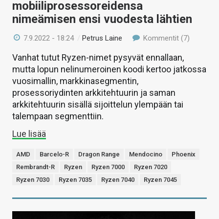
mobiiliprosessoreidensa
nimeämisen ensi vuodesta lähtien
7.9.2022 - 18:24
/
Petrus Laine
Kommentit (7)
Vanhat tutut Ryzen-nimet pysyvät ennallaan,
mutta lopun nelinumeroinen koodi kertoo jatkossa
vuosimallin, markkinasegmentin,
prosessoriydinten arkkitehtuurin ja saman
arkkitehtuurin sisällä sijoittelun ylempään tai
talempaan segmenttiin.
Lue lisää
AMD
Barcelo-R
Dragon Range
Mendocino
Phoenix
Rembrandt-R
Ryzen
Ryzen 7000
Ryzen 7020
Ryzen 7030
Ryzen 7035
Ryzen 7040
Ryzen 7045