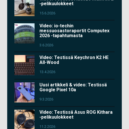
-pelikuulokkeet
15.6.2026
Video: io-techin
messuosastoraportit Computex
2026 -tapahtumasta
3.6.2026
Video: Testissä Keychron K2 HE
All-Wood
13.4.2026
Uusi artikkeli & video: Testissä
Google Pixel 10a
9.3.2026
Video: Testissä Asus ROG Kithara
-pelikuulokkeet
11.2.2026