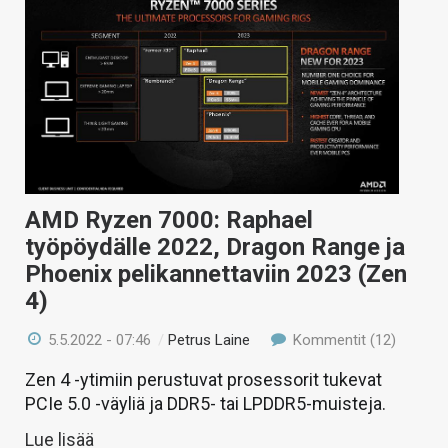
AMD Ryzen 7000: Raphael
työpöydälle 2022, Dragon Range ja
Phoenix pelikannettaviin 2023 (Zen
4)
5.5.2022 - 07:46
/
Petrus Laine
Kommentit (12)
Zen 4 -ytimiin perustuvat prosessorit tukevat
PCIe 5.0 -väyliä ja DDR5- tai LPDDR5-muisteja.
Lue lisää