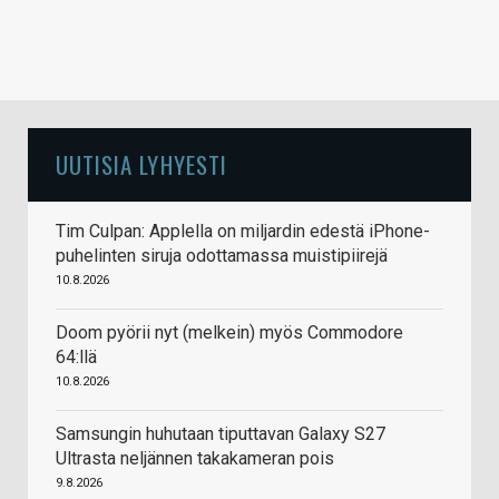
UUTISIA LYHYESTI
Tim Culpan: Applella on miljardin edestä iPhone-
puhelinten siruja odottamassa muistipiirejä
10.8.2026
Doom pyörii nyt (melkein) myös Commodore
64:llä
10.8.2026
Samsungin huhutaan tiputtavan Galaxy S27
Ultrasta neljännen takakameran pois
9.8.2026