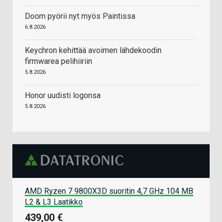
Doom pyörii nyt myös Paintissa
6.8.2026
Keychron kehittää avoimen lähdekoodin
firmwarea pelihiiriin
5.8.2026
Honor uudisti logonsa
5.8.2026
AMD Ryzen 7 9800X3D suoritin 4,7 GHz 104 MB
L2 & L3 Laatikko
439,00 €