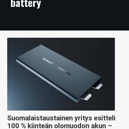
battery
ARTIKKELIT
VIDEOT
TECHBBS
TIETOA
HINTA.FI
KAUPPA
VAIHDA TEEMA
HAKU
Suomalaistaustainen yritys esitteli
100 % kiinteän olomuodon akun –