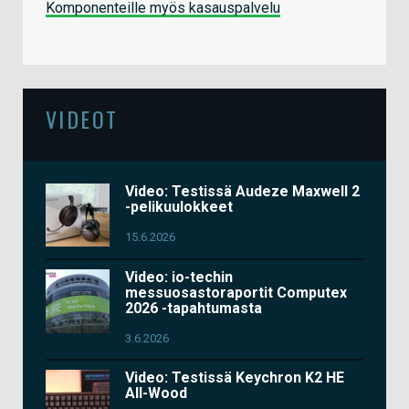
Komponenteille myös kasauspalvelu
VIDEOT
Video: Testissä Audeze Maxwell 2
-pelikuulokkeet
15.6.2026
Video: io-techin
messuosastoraportit Computex
2026 -tapahtumasta
3.6.2026
Video: Testissä Keychron K2 HE
All-Wood