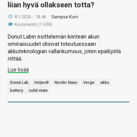
liian hyvä ollakseen totta?
8.1.2026 - 18:46
/
Sampsa Kurri
Kommentit (1 659)
Donut Labin esittelemän kiinteän akun
ominaisuudet olisivat toteutuessaan
akkuteknologian vallankumous, joten epäilijöitä
riittää.
Lue lisää
Donut Lab
Holyvolt
Nordic Nano
Verge
akku
battery
solid state