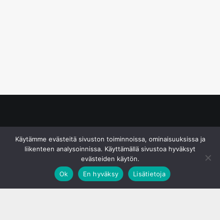
© S&J Media Oy
Käytämme evästeitä sivuston toiminnoissa, ominaisuuksissa ja
liikenteen analysoinnissa. Käyttämällä sivustoa hyväksyt
evästeiden käytön.
Ok
En hyväksy
Lisätietoja
;