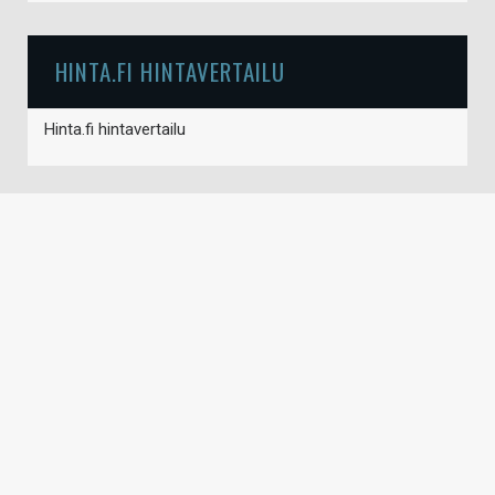
HINTA.FI HINTAVERTAILU
Hinta.fi hintavertailu