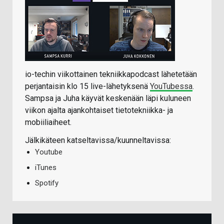
io-techin viikottainen tekniikkapodcast lähetetään
perjantaisin klo 15 live-lähetyksenä
YouTubessa
.
Sampsa ja Juha käyvät keskenään läpi kuluneen
viikon ajalta ajankohtaiset tietotekniikka- ja
mobiiliaiheet.
Jälkikäteen katseltavissa/kuunneltavissa:
Youtube
iTunes
Spotify