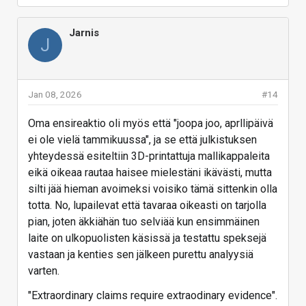
Jarnis
J
Jan 08, 2026
#14
Oma ensireaktio oli myös että "joopa joo, aprllipäivä
ei ole vielä tammikuussa", ja se että julkistuksen
yhteydessä esiteltiin 3D-printattuja mallikappaleita
eikä oikeaa rautaa haisee mielestäni ikävästi, mutta
silti jää hieman avoimeksi voisiko tämä sittenkin olla
totta. No, lupailevat että tavaraa oikeasti on tarjolla
pian, joten äkkiähän tuo selviää kun ensimmäinen
laite on ulkopuolisten käsissä ja testattu speksejä
vastaan ja kenties sen jälkeen purettu analyysiä
varten.
"Extraordinary claims require extraodinary evidence".