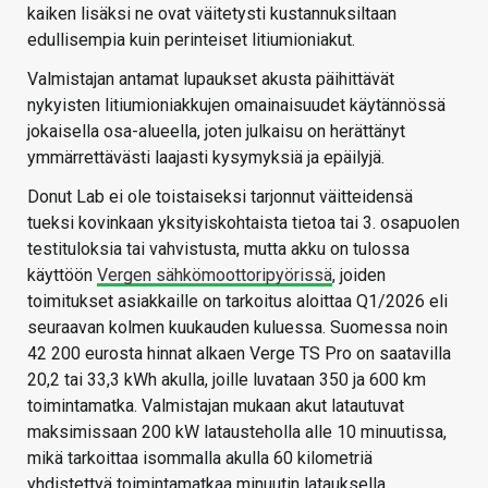
kaiken lisäksi ne ovat väitetysti kustannuksiltaan
edullisempia kuin perinteiset litiumioniakut.
Valmistajan antamat lupaukset akusta päihittävät
nykyisten litiumioniakkujen omainaisuudet käytännössä
jokaisella osa-alueella, joten julkaisu on herättänyt
ymmärrettävästi laajasti kysymyksiä ja epäilyjä.
Donut Lab ei ole toistaiseksi tarjonnut väitteidensä
tueksi kovinkaan yksityiskohtaista tietoa tai 3. osapuolen
testituloksia tai vahvistusta, mutta akku on tulossa
käyttöön
Vergen sähkömoottoripyörissä
, joiden
toimitukset asiakkaille on tarkoitus aloittaa Q1/2026 eli
seuraavan kolmen kuukauden kuluessa. Suomessa noin
42 200 eurosta hinnat alkaen Verge TS Pro on saatavilla
20,2 tai 33,3 kWh akulla, joille luvataan 350 ja 600 km
toimintamatka. Valmistajan mukaan akut latautuvat
maksimissaan 200 kW latausteholla alle 10 minuutissa,
mikä tarkoittaa isommalla akulla 60 kilometriä
yhdistettyä toimintamatkaa minuutin latauksella.