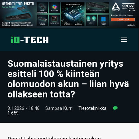
Suomalaistaustainen yritys
UUTISET
esitteli 100 % kiinteän
ARTIKKELIT
olomuodon akun – liian hyvä
ollakseen totta?
VIDEOT
TECHBBS
8.1.2026 - 18:46
Sampsa Kurri
Tietotekniikka
1 659
TIETOA
HINTA.FI
Donut Labin esittelemän kiinteän akun