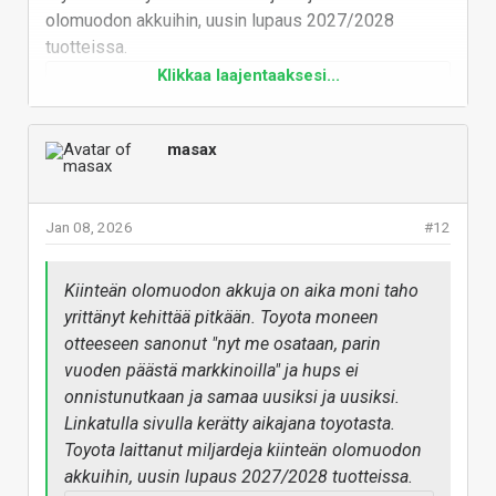
olomuodon akkuihin, uusin lupaus 2027/2028
tuotteissa.
Klikkaa laajentaaksesi...
Toyota’s Failure With Solid
State Batteries: A Timeline
masax
from 2009 to 2023 -
Optimistic Storm
Solid-state batteries are the next
Jan 08, 2026
#12
big thing in battery technology but
unfortunately, Toyota's failure with
solid state batteries is clear to see
Kiinteän olomuodon akkuja on aika moni taho
since 2009. Even in 2023, Toyota
yrittänyt kehittää pitkään. Toyota moneen
continues to release
announcements now with a
otteeseen sanonut "nyt me osataan, parin
prospective launch day of
vuoden päästä markkinoilla" ja hups ei
2027/2028. Three questions
onnistunutkaan ja samaa uusiksi ja uusiksi.
remain unanswered...
Linkatulla sivulla kerätty aikajana toyotasta.
optimisticstorm.com
Toyota laittanut miljardeja kiinteän olomuodon
akkuihin, uusin lupaus 2027/2028 tuotteissa.