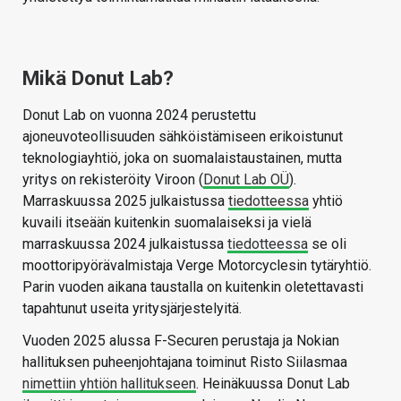
Mikä Donut Lab?
Donut Lab on vuonna 2024 perustettu
ajoneuvoteollisuuden sähköistämiseen erikoistunut
teknologiayhtiö, joka on suomalaistaustainen, mutta
yritys on rekisteröity Viroon (
Donut Lab OÜ
).
Marraskuussa 2025 julkaistussa
tiedotteessa
yhtiö
kuvaili itseään kuitenkin suomalaiseksi ja vielä
marraskuussa 2024 julkaistussa
tiedotteessa
se oli
moottoripyörävalmistaja Verge Motorcyclesin tytäryhtiö.
Parin vuoden aikana taustalla on kuitenkin oletettavasti
tapahtunut useita yritysjärjestelyitä.
Vuoden 2025 alussa F-Securen perustaja ja Nokian
hallituksen puheenjohtajana toiminut Risto Siilasmaa
nimettiin yhtiön hallitukseen
. Heinäkuussa Donut Lab