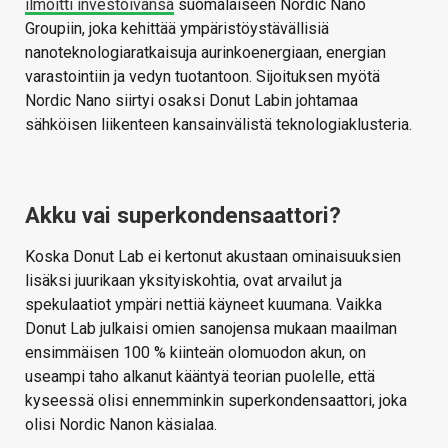
ilmoitti investoivansa
suomalaiseen Nordic Nano
Groupiin, joka kehittää ympäristöystävällisiä
nanoteknologiaratkaisuja aurinkoenergiaan, energian
varastointiin ja vedyn tuotantoon. Sijoituksen myötä
Nordic Nano siirtyi osaksi Donut Labin johtamaa
sähköisen liikenteen kansainvälistä teknologiaklusteria.
Akku vai superkondensaattori?
Koska Donut Lab ei kertonut akustaan ominaisuuksien
lisäksi juurikaan yksityiskohtia, ovat arvailut ja
spekulaatiot ympäri nettiä käyneet kuumana. Vaikka
Donut Lab julkaisi omien sanojensa mukaan maailman
ensimmäisen 100 % kiinteän olomuodon akun, on
useampi taho alkanut kääntyä teorian puolelle, että
kyseessä olisi ennemminkin superkondensaattori, joka
olisi Nordic Nanon käsialaa.