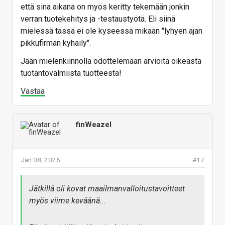
että sinä aikana on myös keritty tekemään jonkin
verran tuotekehitys ja -testaustyötä. Eli siinä
mielessä tässä ei ole kyseessä mikään "lyhyen ajan
pikkufirman kyhäily".
Jään mielenkiinnolla odottelemaan arvioita oikeasta
tuotantovalmiista tuotteesta!
Vastaa
finWeazel
Jan 08, 2026
#17
Jätkillä oli kovat maailmanvalloitustavoitteet
myös viime keväänä...