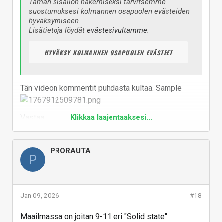
Tämän sisällön näkemiseksi tarvitsemme
suostumuksesi kolmannen osapuolen evästeiden
hyväksymiseen.
Lisätietoja löydät
evästesivultamme
.
HYVÄKSY KOLMANNEN OSAPUOLEN EVÄSTEET
Tän videon kommentit puhdasta kultaa. Sample
Linkki: https://www.youtube.com/watch?v=ilgJKjiDLV8
Vastaa
Klikkaa laajentaaksesi...
PRORAUTA
P
Jan 09, 2026
#18
Maailmassa on joitan 9-11 eri "Solid state"