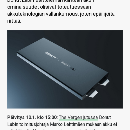
ominaisuudet olisivat toteutuessaan
KAUPPA
akkuteknologian vallankumous, joten epäilijöitä
VAIHDA TEEMA
riittää.
HAKU
Päivitys 10.1. klo 15:00:
The Vergen jutussa
Donut
Labin toimitusjohtaja Marko Lehtimäen mukaan akku ei