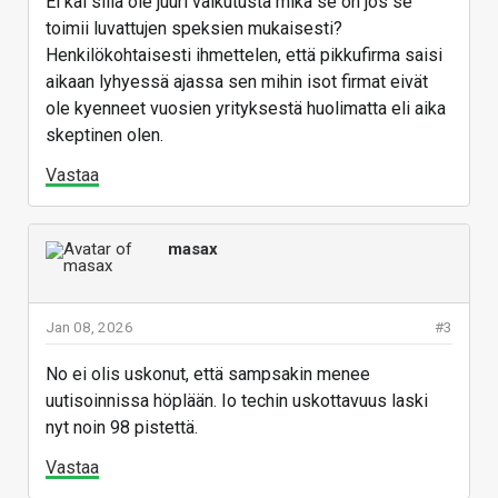
Ei kai sillä ole juuri vaikutusta mikä se on jos se
toimii luvattujen speksien mukaisesti?
Henkilökohtaisesti ihmettelen, että pikkufirma saisi
aikaan lyhyessä ajassa sen mihin isot firmat eivät
ole kyenneet vuosien yrityksestä huolimatta eli aika
skeptinen olen.
Vastaa
masax
Jan 08, 2026
#3
No ei olis uskonut, että sampsakin menee
uutisoinnissa höplään. Io techin uskottavuus laski
nyt noin 98 pistettä.
Vastaa