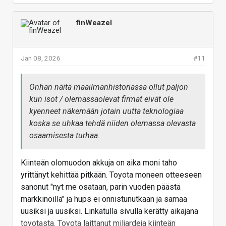
finWeazel
Jan 08, 2026
#11
Onhan näitä maailmanhistoriassa ollut paljon
kun isot / olemassaolevat firmat eivät ole
kyenneet näkemään jotain uutta teknologiaa
koska se uhkaa tehdä niiden olemassa olevasta
osaamisesta turhaa.
Kiinteän olomuodon akkuja on aika moni taho
yrittänyt kehittää pitkään. Toyota moneen otteeseen
sanonut "nyt me osataan, parin vuoden päästä
markkinoilla" ja hups ei onnistunutkaan ja samaa
uusiksi ja uusiksi. Linkatulla sivulla kerätty aikajana
toyotasta. Toyota laittanut miljardeja kiinteän