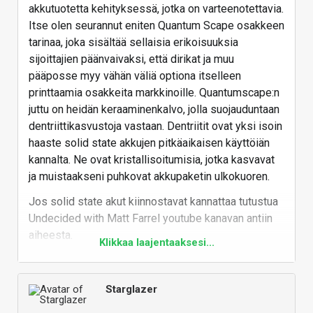
akkutuotetta kehityksessä, jotka on varteenotettavia.
Itse olen seurannut eniten Quantum Scape osakkeen
tarinaa, joka sisältää sellaisia erikoisuuksia
sijoittajien päänvaivaksi, että dirikat ja muu
pääposse myy vähän väliä optiona itselleen
printtaamia osakkeita markkinoille. Quantumscape:n
juttu on heidän keraaminenkalvo, jolla suojauduntaan
dentriittikasvustoja vastaan. Dentriitit ovat yksi isoin
haaste solid state akkujen pitkäaikaisen käyttöiän
kannalta. Ne ovat kristallisoitumisia, jotka kasvavat
ja muistaakseni puhkovat akkupaketin ulkokuoren.
Jos solid state akut kiinnostavat kannattaa tutustua
Undecided with Matt Farrel youtube kanavan antiin
aiheesta.
Klikkaa laajentaaksesi...
Undecided with Matt Ferrell
Starglazer
As a UI/UX designer by trade, I
explore how sustainable and smart