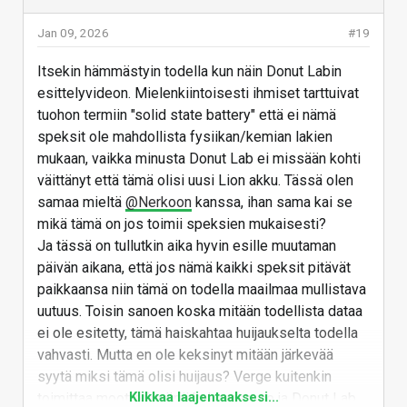
technologies impact our lives. And I
try to dive deeper into those topics
Jan 09, 2026
#19
to provide context. Topics like
electric vehicles, solar panels, and
Itsekin hämmästyin todella kun näin Donut Labin
renewable energy that is meant to
esittelyvideon. Mielenkiintoisesti ihmiset tarttuivat
transition the world off of fossil
fuels. Smart...
tuohon termiin "solid state battery" että ei nämä
speksit ole mahdollista fysiikan/kemian lakien
www.youtube.com
mukaan, vaikka minusta Donut Lab ei missään kohti
väittänyt että tämä olisi uusi Lion akku. Tässä olen
Vastaa
samaa mieltä
@Nerkoon
kanssa, ihan sama kai se
mikä tämä on jos toimii speksien mukaisesti?
Ja tässä on tullutkin aika hyvin esille muutaman
päivän aikana, että jos nämä kaikki speksit pitävät
paikkaansa niin tämä on todella maailmaa mullistava
uutuus. Toisin sanoen koska mitään todellista dataa
ei ole esitetty, tämä haiskahtaa huijaukselta todella
vahvasti. Mutta en ole keksinyt mitään järkevää
syytä miksi tämä olisi huijaus? Verge kuitenkin
Klikkaa laajentaaksesi...
toimittaa moottoripyöriä koko ajan, se ja Donut Lab