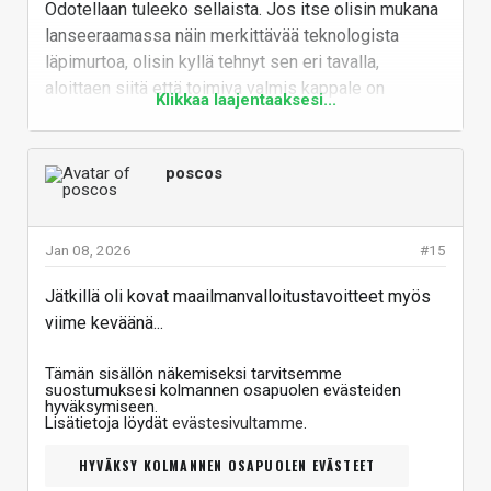
Odotellaan tuleeko sellaista. Jos itse olisin mukana
lanseeraamassa näin merkittävää teknologista
läpimurtoa, olisin kyllä tehnyt sen eri tavalla,
aloittaen siitä että toimiva valmis kappale on
Klikkaa laajentaaksesi...
kolmannen osapuolen testattavana vahvistaen
hämmästyttävät speksit.
poscos
Vastaa
Jan 08, 2026
#15
Jätkillä oli kovat maailmanvalloitustavoitteet myös
viime keväänä...
Tämän sisällön näkemiseksi tarvitsemme
suostumuksesi kolmannen osapuolen evästeiden
hyväksymiseen.
Lisätietoja löydät
evästesivultamme
.
HYVÄKSY KOLMANNEN OSAPUOLEN EVÄSTEET