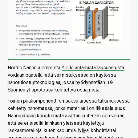
Nordic Nanon aiemmista
Ylelle antamista lausunnoista
voidaan päätellä, että valmistuksessa on käytössä
nanotulostusteknologiaa, jossa hyödynnetään Itä-
Suomen yliopistossa kehitettyä osaamista.
Toinen pääkomponentti on saksalaisessa tutkimuksessa
kehitetty nanomassa, jonka materiaali on liikesalaisuus.
Nanomassan koostumista avattiin kuitenkin sen verran,
että se ei sisällä lainkaan yleisesti käytettyjä
raskasmetalleja, kuten kadiumia, lyijyä, kobolttia tai
arseenia ja ne on korvattu luonnonmateriaalilla, joka on