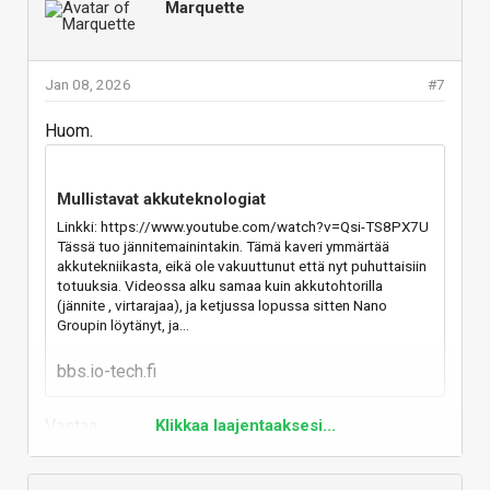
Marquette
Jan 08, 2026
#7
Huom.
Mullistavat akkuteknologiat
Linkki: https://www.youtube.com/watch?v=Qsi-TS8PX7U
Tässä tuo jännitemainintakin. Tämä kaveri ymmärtää
akkutekniikasta, eikä ole vakuuttunut että nyt puhuttaisiin
totuuksia. Videossa alku samaa kuin akkutohtorilla
(jännite , virtarajaa), ja ketjussa lopussa sitten Nano
Groupin löytänyt, ja...
bbs.io-tech.fi
Vastaa
Klikkaa laajentaaksesi...