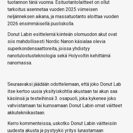
tuotannon tänä vuonna. Esituotantolaitteet on ollut
tarkoitus asennetaa vuoden 2025 viimeisen
neljänneksen aikana, ja massatuotanto aloittaa vuoden
2026 ensimmäisellä puoliskolla.
Donut Labin esittelemä kiinteän olomuodon akut ovat
siis mahdollisesti Nordic Nanon käsialaa olevia
superkondensaattoreita, joissa yhdistyy
nanotulostusteknologia sekä Holyvoltin kehittämä
nanomassa.
Seuraavaksi jäädään odottelemaan, että joko Donut Lab
itse kertoo uusia yksityiskohtia akustaan tai akun saa
käsiinsä ja testeihinsä 3. osapuoli, joka kykenee joko
vahvistamaan tai kumoamaan Donut Labin omat väitteet
akkutekniikastaan.
Kerro kommenteissa, uskotko Donut Labin väitteisiin
uudesta akusta ja pystyykö yritys lunastamaan