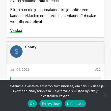
syödä hatulliset sitä itseään.
Eikös nuo ole jo suomalaisen kuljetusliikkeen
kanssa rekkoihin noita testiin asentaneet? Ainakin
videolla esittelivät.
Vastaa
Spotty
S
Jan 09, 2026
#22
Maailmassa on joitan 9-11 eri "Solid state"
Käytämme evästeitä sivuston toiminnoissa, ominaisuuksissa ja
akkutuotetta kehityksessä, jotka on
liikenteen analysoinnissa. Käyttämällä sivustoa hyväksyt
varteenotettavia. Itse olen seurannut eniten
evästeiden käytön.
Quantum Scape osakkeen tarinaa, joka sisältää
Ok
En hyväksy
Lisätietoja
sellaisia erikoisuuksia sijoittajien päänvaivaksi,