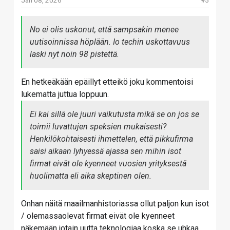
Jan 08, 2026
#5
No ei olis uskonut, että sampsakin menee
uutisoinnissa höplään. Io techin uskottavuus
laski nyt noin 98 pistettä.
En hetkeäkään epäillyt etteikö joku kommentoisi
lukematta juttua loppuun.
Ei kai sillä ole juuri vaikutusta mikä se on jos se
toimii luvattujen speksien mukaisesti?
Henkilökohtaisesti ihmettelen, että pikkufirma
saisi aikaan lyhyessä ajassa sen mihin isot
firmat eivät ole kyenneet vuosien yrityksestä
huolimatta eli aika skeptinen olen.
Onhan näitä maailmanhistoriassa ollut paljon kun isot
/ olemassaolevat firmat eivät ole kyenneet
näkemään jotain uutta teknologiaa koska se uhkaa