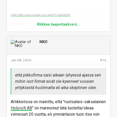
Linkki: https://www.youtube.com/watch?v=ilgJKjiDLV8
Vastaa
Klikkaa laajentaaksesi...
NKO
Jan 08, 2026
#16
että pikkufirma saisi aikaan lyhyessä ajassa sen
mihin isot firmat eivät ole kyenneet vuosien
yrityksestä huolimatta eli aika skeptinen olen.
Artikkelissa on mainittu, että "ruotsalais-saksalainen
Holyvolt AB
" on marinoinut tätä tuotetta/ideaa
viimeiset 20 vuotta, eli ymmärtäisin tuon itse niin