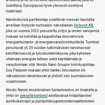
louhittava, Euroopassa hyvin yleisesti esiintyvä
materiaali.
Nanokokoisia partikkeleja sisältävän massan taustalta
arvellaan löytyvän ruotsalais-saksalainen
Holyvolt AB
,
joka on vuonna 2022 perustettu yritys ja omien sanojensa
mukaan se kehittää ja kaupallistaa innovatiivisia
energiantuotanto- ja energianvarastointituotteita. Tuotteet
perustuvat yli 20 vuoden tutkimukseen nanomassan
kehittämisessä ja tulostustekniikassa, joka kykenee
ottamaan energiaa talteen sekä käyttäämään ja
varastoimaan sitä.
Nordic Nano Groupin toimitusjohtaja
Esa Parjasen mukaan yhtiö hankki innovaation eli
saksalaisen nanomassan ja yhdisti sen suomalaiseen
osaamiseen.
Nordic Nanon ensimmäinen tuotantolaitos on Imatralla ja
yhtiö on
syksyllä kertonut
aloittavansa hiilipohjaisten
aurinkokalvojen ja puolijohdesuperkondensaattoreiden