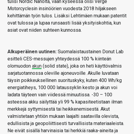
tulisi Nordic Nanolta, vaan kyseessä olisi Verge
Motorcyclesin insinöörien vuodesta 2018 hiljakseen
kehittämän työn tulos. Lisäksi Lehtimäen mukaan patentit
ovat tulossa ja lupaa runsaasti lisää yksityiskohtia, kun
asiat ovat niiden suhteen kunnossa.
Alkuperäinen uutinen:
Suomalaistaustainen Donut Lab
esitteli CES-messujen yhteydessä 100 % kiinteän
olomuodon
akun
(solid state), joka on heti käyttövalmis
sarjatuotannossa oleville ajoneuvoille. Akulle luvataan
täysin poikkeuksellinen suorituskyky, kuten 400 Wh/kg
energiatiheys, 100 000 lataussyklin kesto ja akun voi
ladata täyteen vain viidessä minuutissa. -30 – 100
asteessa akku säilyttää yli 99 % kapasiteetistaan ilman
merkkejä syttymisestä tai heikkenemisestä. Akut
valmistetaan yhtiön mukaan laajalti saatavilla olevista,
edullisista ja geopoliittisesti turvallisista materiaaleista.
Ne eivät sisällä harvinaisia tai herkkiä raaka-aineita ja