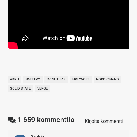
AKKU
BATTERY
DONUT LAB
HOLYVOLT
NORDIC NANO
SOLID STATE
VERGE
1 659
kommenttia
Kirjoita kommentti →
Xeikki