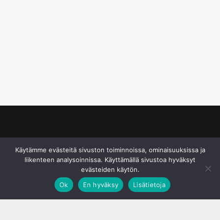
© S&J Media Oy
Käytämme evästeitä sivuston toiminnoissa, ominaisuuksissa ja
liikenteen analysoinnissa. Käyttämällä sivustoa hyväksyt
evästeiden käytön.
Ok
En hyväksy
Lisätietoja
;