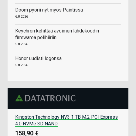
Doom pyörii nyt myös Paintissa
6.8.2026
Keychron kehittää avoimen lähdekoodin
firmwarea pelihiiriin
5.8.2026
Honor uudisti logonsa
5.8.2026
Kingston Technology NV3 1 TB M.2 PCI Express
4.0 NVMe 3D NAND
158,90 €