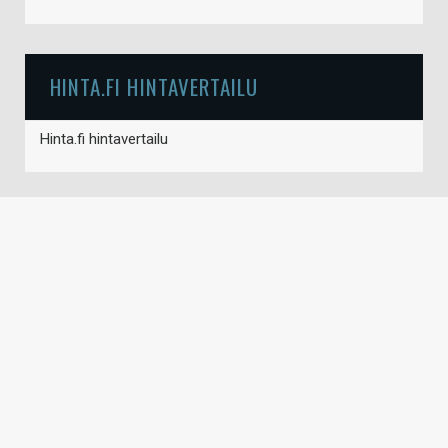
HINTA.FI HINTAVERTAILU
Hinta.fi hintavertailu