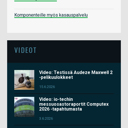
Komponenteille myös kasauspalvelu
VIDEOT
Video: Testissä Audeze Maxwell 2
-pelikuulokkeet
15.6.2026
Video: io-techin
messuosastoraportit Computex
2026 -tapahtumasta
3.6.2026