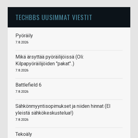
TECHBBS UUSIMMAT VIESTIT
Pyöräily
7.8.2026
Mikä ärsyttää pyöräilijöissä (Oli:
Kilpapyöräilijöiden "pakat"..)
7.8.2026
Battlefield 6
7.8.2026
Sähkönmyyntisopimukset ja niiden hinnat (EI
yleistä sähkökeskustelua!)
7.8.2026
Tekoäly