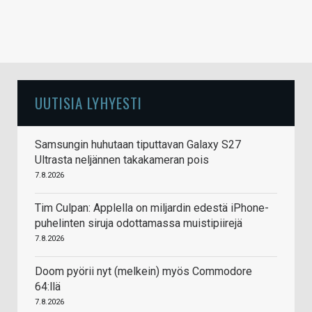
UUTISIA LYHYESTI
Samsungin huhutaan tiputtavan Galaxy S27
Ultrasta neljännen takakameran pois
7.8.2026
Tim Culpan: Applella on miljardin edestä iPhone-
puhelinten siruja odottamassa muistipiirejä
7.8.2026
Doom pyörii nyt (melkein) myös Commodore
64:llä
7.8.2026