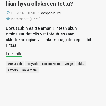
liian hyvä ollakseen totta?
8.1.2026 - 18:46
/
Sampsa Kurri
Kommentit (1 659)
Donut Labin esittelemän kiinteän akun
ominaisuudet olisivat toteutuessaan
akkuteknologian vallankumous, joten epäilijöitä
riittää.
Lue lisää
Donut Lab
Holyvolt
Nordic Nano
Verge
akku
battery
solid state