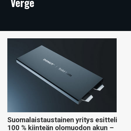
Verge
ARTIKKELIT
VIDEOT
TECHBBS
TIETOA
HINTA.FI
KAUPPA
VAIHDA TEEMA
HAKU
Suomalaistaustainen yritys esitteli
100 % kiinteän olomuodon akun –