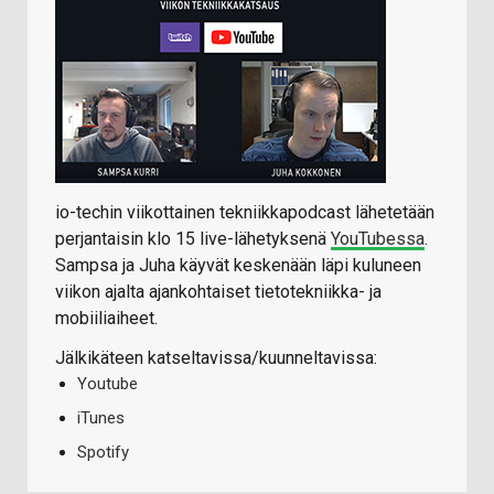
io-techin viikottainen tekniikkapodcast lähetetään
perjantaisin klo 15 live-lähetyksenä
YouTubessa
.
Sampsa ja Juha käyvät keskenään läpi kuluneen
viikon ajalta ajankohtaiset tietotekniikka- ja
mobiiliaiheet.
Jälkikäteen katseltavissa/kuunneltavissa:
Youtube
iTunes
Spotify