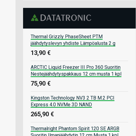
Thermal Grizzly PhaseSheet PTM
jäähdytyslevyn yhdiste Lämpöalusta 2 g
13,90 €
ARCTIC Liquid Freezer III Pro 360 Suoritin
Nestejäähdytyspakkaus 12 cm musta 1 kpl
75,90 €
Kingston Technology NV3 2 TB M.2 PCI
Express 4.0 NVMe 3D NAND
265,90 €
Thermalright Phantom Spirit 120 SE ARGB
Suoritin Ilmanjäähdytin 12 cm Musta 1 kpl