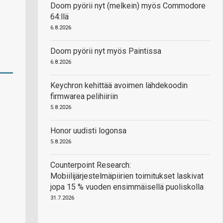
Doom pyörii nyt (melkein) myös Commodore
64:llä
6.8.2026
Doom pyörii nyt myös Paintissa
6.8.2026
Keychron kehittää avoimen lähdekoodin
firmwarea pelihiiriin
5.8.2026
Honor uudisti logonsa
5.8.2026
Counterpoint Research:
Mobiilijärjestelmäpiirien toimitukset laskivat
jopa 15 % vuoden ensimmäisellä puoliskolla
31.7.2026