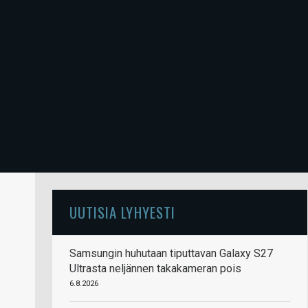
UUTISIA LYHYESTI
Samsungin huhutaan tiputtavan Galaxy S27
Ultrasta neljännen takakameran pois
6.8.2026