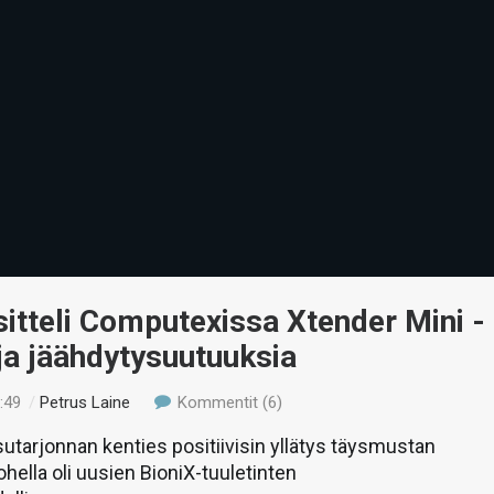
sitteli Computexissa Xtender Mini -
ja jäähdytysuutuuksia
:49
/
Petrus Laine
Kommentit (6)
utarjonnan kenties positiivisin yllätys täysmustan
ohella oli uusien BioniX-tuuletinten