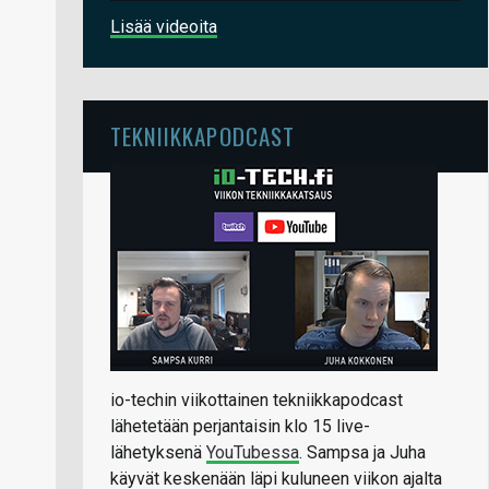
Lisää videoita
TEKNIIKKAPODCAST
io-techin viikottainen tekniikkapodcast
lähetetään perjantaisin klo 15 live-
lähetyksenä
YouTubessa
. Sampsa ja Juha
käyvät keskenään läpi kuluneen viikon ajalta