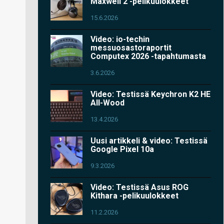
Maxwell 2 -pelikuulokkeet
15.6.2026
Video: io-techin
messuosastoraportit
Computex 2026 -tapahtumasta
3.6.2026
Video: Testissä Keychron K2 HE
All-Wood
13.4.2026
Uusi artikkeli & video: Testissä
Google Pixel 10a
9.3.2026
Video: Testissä Asus ROG
Kithara -pelikuulokkeet
11.2.2026