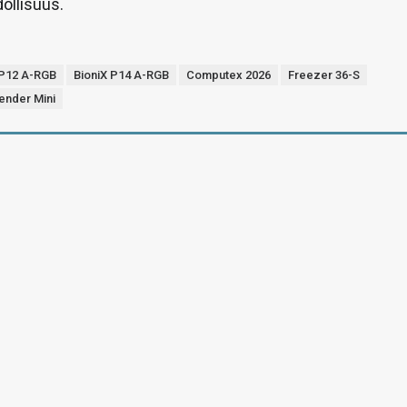
ollisuus.
 P12 A-RGB
BioniX P14 A-RGB
Computex 2026
Freezer 36-S
ender Mini