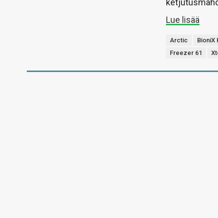
ketjutusmahd
Lue lisää
Arctic
BioniX
Freezer 61
Xt