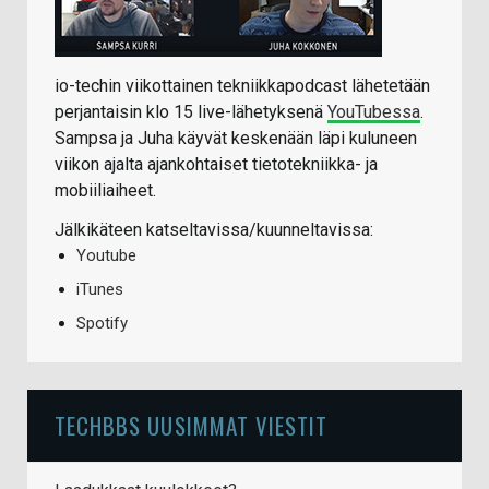
io-techin viikottainen tekniikkapodcast lähetetään
perjantaisin klo 15 live-lähetyksenä
YouTubessa
.
Sampsa ja Juha käyvät keskenään läpi kuluneen
viikon ajalta ajankohtaiset tietotekniikka- ja
mobiiliaiheet.
Jälkikäteen katseltavissa/kuunneltavissa:
Youtube
iTunes
Spotify
TECHBBS UUSIMMAT VIESTIT