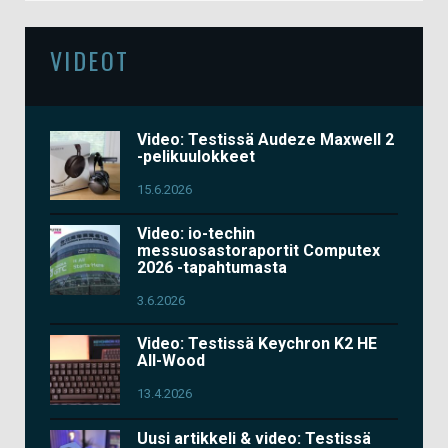
VIDEOT
Video: Testissä Audeze Maxwell 2
-pelikuulokkeet
15.6.2026
Video: io-techin
messuosastoraportit Computex
2026 -tapahtumasta
3.6.2026
Video: Testissä Keychron K2 HE
All-Wood
13.4.2026
Uusi artikkeli & video: Testissä