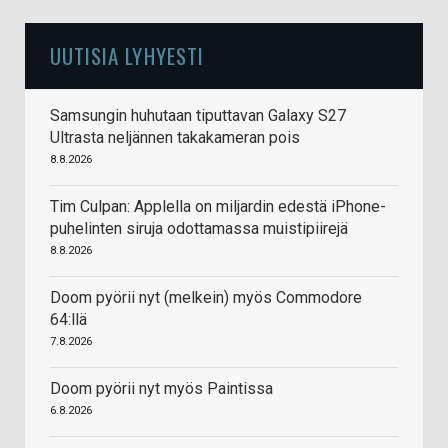
UUTISIA LYHYESTI
Samsungin huhutaan tiputtavan Galaxy S27
Ultrasta neljännen takakameran pois
8.8.2026
Tim Culpan: Applella on miljardin edestä iPhone-
puhelinten siruja odottamassa muistipiirejä
8.8.2026
Doom pyörii nyt (melkein) myös Commodore
64:llä
7.8.2026
Doom pyörii nyt myös Paintissa
6.8.2026