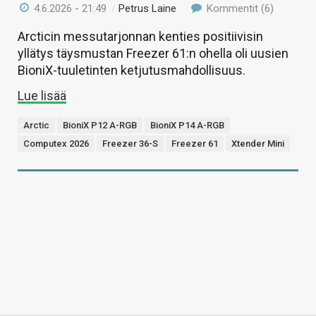
4.6.2026 - 21:49
/
Petrus Laine
Kommentit (6)
Arcticin messutarjonnan kenties positiivisin
yllätys täysmustan Freezer 61:n ohella oli uusien
BioniX-tuuletinten ketjutusmahdollisuus.
Lue lisää
Arctic
BioniX P12 A-RGB
BioniX P14 A-RGB
Computex 2026
Freezer 36-S
Freezer 61
Xtender Mini