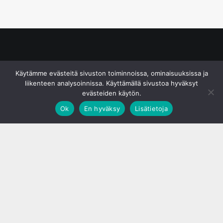
© S&J Media Oy
Käytämme evästeitä sivuston toiminnoissa, ominaisuuksissa ja
liikenteen analysoinnissa. Käyttämällä sivustoa hyväksyt
evästeiden käytön.
Ok
En hyväksy
Lisätietoja
;