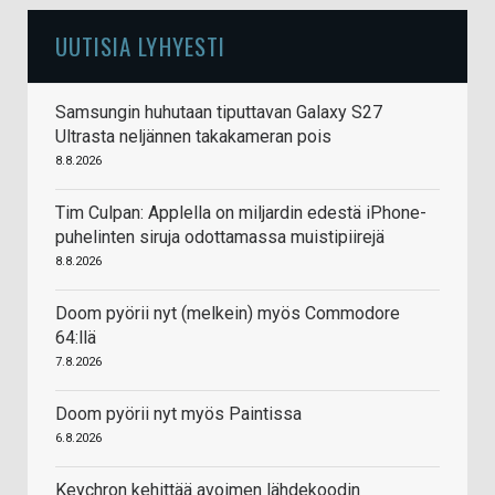
UUTISIA LYHYESTI
Samsungin huhutaan tiputtavan Galaxy S27
Ultrasta neljännen takakameran pois
8.8.2026
Tim Culpan: Applella on miljardin edestä iPhone-
puhelinten siruja odottamassa muistipiirejä
8.8.2026
Doom pyörii nyt (melkein) myös Commodore
64:llä
7.8.2026
Doom pyörii nyt myös Paintissa
6.8.2026
Keychron kehittää avoimen lähdekoodin