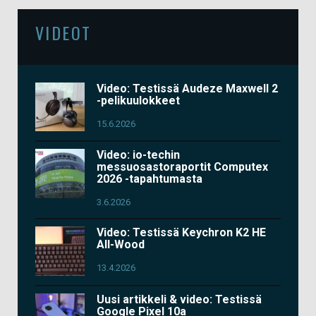
VIDEOT
Video: Testissä Audeze Maxwell 2
-pelikuulokkeet
15.6.2026
Video: io-techin
messuosastoraportit Computex
2026 -tapahtumasta
3.6.2026
Video: Testissä Keychron K2 HE
All-Wood
13.4.2026
Uusi artikkeli & video: Testissä
Google Pixel 10a