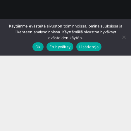
© S&J Media Oy
Käytämme evästeitä sivuston toiminnoissa, ominaisuuksissa ja
liikenteen analysoinnissa. Käyttämällä sivustoa hyväksyt
evästeiden käytön.
Ok
En hyväksy
Lisätietoja
;