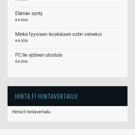
Elämän synty
8.8.2026
Minkä fyysisen levykäisen ostin viimeksi
8.8.2026
PC:lle optinen ulostulo
8.8.2026
HINTA.FI HINTAVERTAILU
Hinta.fi hintavertailu