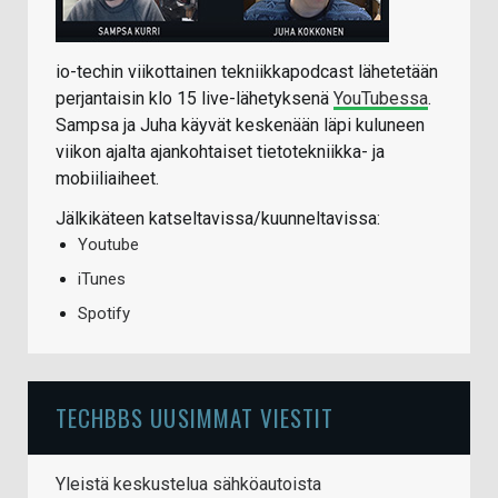
io-techin viikottainen tekniikkapodcast lähetetään
perjantaisin klo 15 live-lähetyksenä
YouTubessa
.
Sampsa ja Juha käyvät keskenään läpi kuluneen
viikon ajalta ajankohtaiset tietotekniikka- ja
mobiiliaiheet.
Jälkikäteen katseltavissa/kuunneltavissa:
Youtube
iTunes
Spotify
TECHBBS UUSIMMAT VIESTIT
Yleistä keskustelua sähköautoista