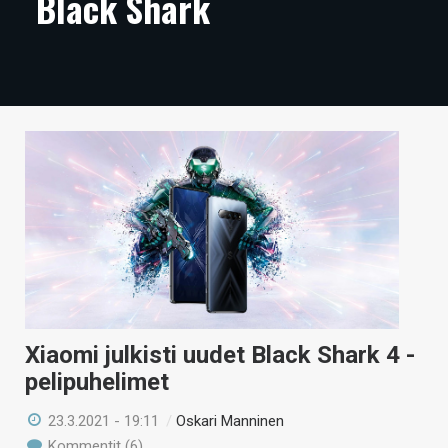
Black Shark
ARTIKKELIT
VIDEOT
TECHBBS
TIETOA
HINTA.FI
KAUPPA
VAIHDA TEEMA
Xiaomi julkisti uudet Black Shark 4 -
HAKU
pelipuhelimet
23.3.2021 - 19:11
/
Oskari Manninen
Kommentit (6)