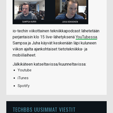
io-techin viikottainen tekniikkapodcast lähetetään
perjantaisin klo 15 live-lähetyksenä
YouTubessa
.
Sampsa ja Juha käyvät keskenään läpi kuluneen
viikon ajalta ajankohtaiset tietotekniikka- ja
mobiiliaiheet.
Jälkikäteen katseltavissa/kuunneltavissa:
Youtube
iTunes
Spotify
TECHBBS UUSIMMAT VIESTIT