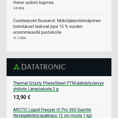
Honor uudisti logonsa
5.8.2026
Counterpoint Research: Mobiilijärjestelmäpiirien
toimitukset laskivat jopa 15 % vuoden
ensimmäisellä puoliskolla
31.7.2026
Thermal Grizzly PhaseSheet PTM jäähdytyslevyn
yhdiste Lämpöalusta 2 g
13,90 €
ARCTIC Liquid Freezer III Pro 360 Suoritin
Nestejäähdytyspakkaus 12 cm musta 1 kpl