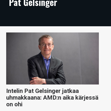
Pat Gelsinger
ARTIKKELIT
VIDEOT
TECHBBS
TIETOA
HINTA.FI
KAUPPA
VAIHDA TEEMA
Intelin Pat Gelsinger jatkaa
HAKU
uhmakkaana: AMD:n aika kärjessä
on ohi