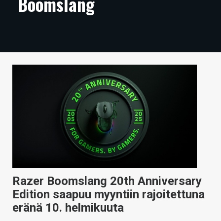
Boomslang
ARTIKKELIT
VIDEOT
TECHBBS
TIETOA
HINTA.FI
KAUPPA
VAIHDA TEEMA
Razer Boomslang 20th Anniversary
HAKU
Edition saapuu myyntiin rajoitettuna
eränä 10. helmikuuta