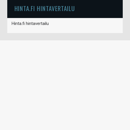
HINTA.FI HINTAVERTAILU
Hinta.fi hintavertailu