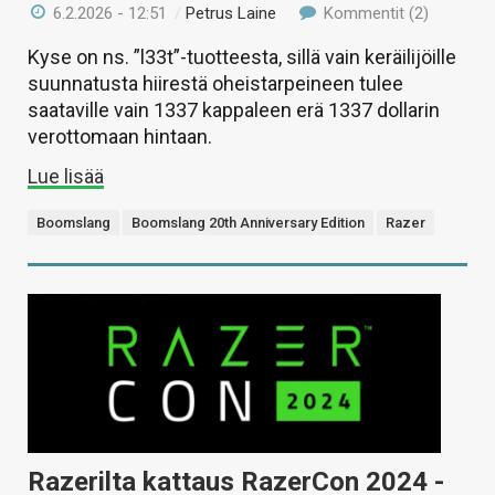
6.2.2026 - 12:51
/
Petrus Laine
Kommentit (2)
Kyse on ns. ”l33t”-tuotteesta, sillä vain keräilijöille
suunnatusta hiirestä oheistarpeineen tulee
saataville vain 1337 kappaleen erä 1337 dollarin
verottomaan hintaan.
Lue lisää
Boomslang
Boomslang 20th Anniversary Edition
Razer
Razerilta kattaus RazerCon 2024 -