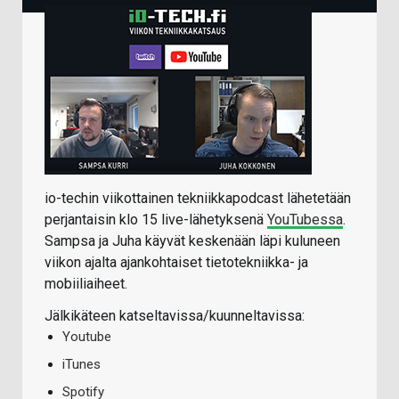
io-techin viikottainen tekniikkapodcast lähetetään
perjantaisin klo 15 live-lähetyksenä
YouTubessa
.
Sampsa ja Juha käyvät keskenään läpi kuluneen
viikon ajalta ajankohtaiset tietotekniikka- ja
mobiiliaiheet.
Jälkikäteen katseltavissa/kuunneltavissa:
Youtube
iTunes
Spotify