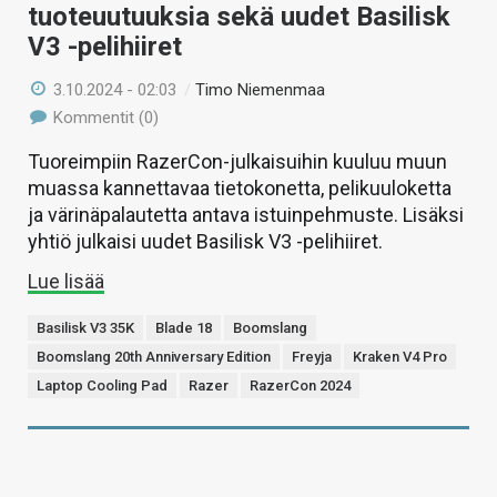
tuoteuutuuksia sekä uudet Basilisk
V3 -pelihiiret
3.10.2024 - 02:03
/
Timo Niemenmaa
Kommentit (0)
Tuoreimpiin RazerCon-julkaisuihin kuuluu muun
muassa kannettavaa tietokonetta, pelikuuloketta
ja värinäpalautetta antava istuinpehmuste. Lisäksi
yhtiö julkaisi uudet Basilisk V3 -pelihiiret.
Lue lisää
Basilisk V3 35K
Blade 18
Boomslang
Boomslang 20th Anniversary Edition
Freyja
Kraken V4 Pro
Laptop Cooling Pad
Razer
RazerCon 2024