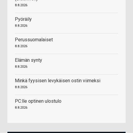
8.8.2026
Pyöräily
8.8.2026
Perussuomalaiset
8.8.2026
Elämän synty
8.8.2026
Minkä fyysisen levykäisen ostin viimeksi
8.8.2026
PC:lle optinen ulostulo
8.8.2026