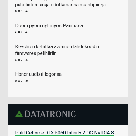
puhelinten siruja odottamassa muistipiirejä
8.8.2026
Doom pyörii nyt myös Paintissa
6.8.2026
Keychron kehittää avoimen lähdekoodin
firmwarea pelihiiriin
5.8.2026
Honor uudisti logonsa
5.8.2026
Palit GeForce RTX 5060 Infinity 2 OC NVIDIA 8