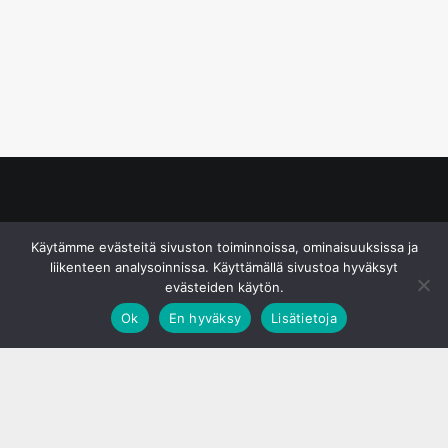
© S&J Media Oy
Käytämme evästeitä sivuston toiminnoissa, ominaisuuksissa ja
liikenteen analysoinnissa. Käyttämällä sivustoa hyväksyt
evästeiden käytön.
Ok
En hyväksy
Lisätietoja
;