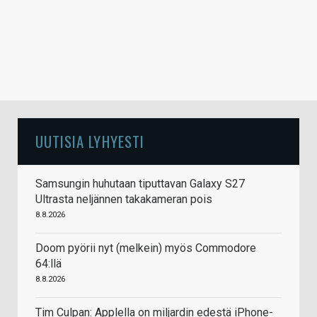
UUTISIA LYHYESTI
Samsungin huhutaan tiputtavan Galaxy S27
Ultrasta neljännen takakameran pois
8.8.2026
Doom pyörii nyt (melkein) myös Commodore
64:llä
8.8.2026
Tim Culpan: Applella on miljardin edestä iPhone-