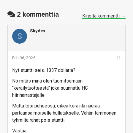
2
kommenttia
Kirjoita kommentti →
Skydex
S
Feb 06, 2026
#1
Nyt stuntti seis. 1337 dollaria?
No mitäs minä olen tuomitsemaan
"keräilytuotteesta" joka suunnattu HC
hiiriharrastajalle.
Mutta tosi puheessa, oikea keräijilä nauraa
partaansa moiselle hullutukselle. Vähän tämmönen
tyhmiltä rahat pois stuntti.
Vastaa