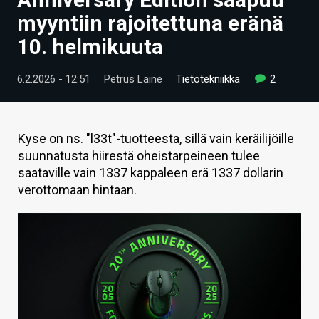
ARTIKKELIT
myyntiin rajoitettuna eränä
10. helmikuuta
VIDEOT
TECHBBS
6.2.2026 - 12:51
Petrus Laine
Tietotekniikka
2
TIETOA
HINTA.FI
Kyse on ns. "l33t"-tuotteesta, sillä vain keräilijöille
suunnatusta hiirestä oheistarpeineen tulee
KAUPPA
saataville vain 1337 kappaleen erä 1337 dollarin
verottomaan hintaan.
VAIHDA TEEMA
HAKU