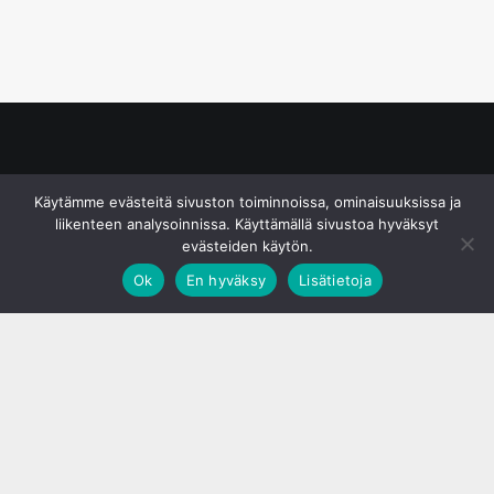
© S&J Media Oy
Käytämme evästeitä sivuston toiminnoissa, ominaisuuksissa ja
liikenteen analysoinnissa. Käyttämällä sivustoa hyväksyt
evästeiden käytön.
Ok
En hyväksy
Lisätietoja
;