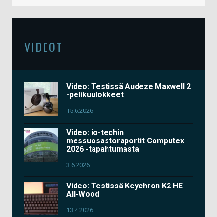
VIDEOT
Video: Testissä Audeze Maxwell 2
-pelikuulokkeet
15.6.2026
Video: io-techin
messuosastoraportit Computex
2026 -tapahtumasta
3.6.2026
Video: Testissä Keychron K2 HE
All-Wood
13.4.2026