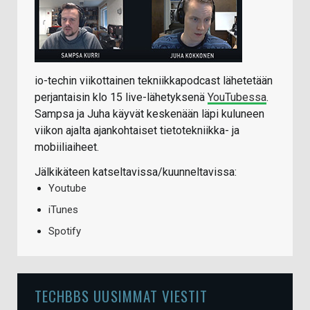
io-techin viikottainen tekniikkapodcast lähetetään
perjantaisin klo 15 live-lähetyksenä
YouTubessa
.
Sampsa ja Juha käyvät keskenään läpi kuluneen
viikon ajalta ajankohtaiset tietotekniikka- ja
mobiiliaiheet.
Jälkikäteen katseltavissa/kuunneltavissa:
Youtube
iTunes
Spotify
TECHBBS UUSIMMAT VIESTIT