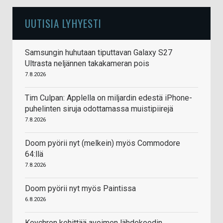
UUTISIA LYHYESTI
Samsungin huhutaan tiputtavan Galaxy S27
Ultrasta neljännen takakameran pois
7.8.2026
Tim Culpan: Applella on miljardin edestä iPhone-
puhelinten siruja odottamassa muistipiirejä
7.8.2026
Doom pyörii nyt (melkein) myös Commodore
64:llä
7.8.2026
Doom pyörii nyt myös Paintissa
6.8.2026
Keychron kehittää avoimen lähdekoodin