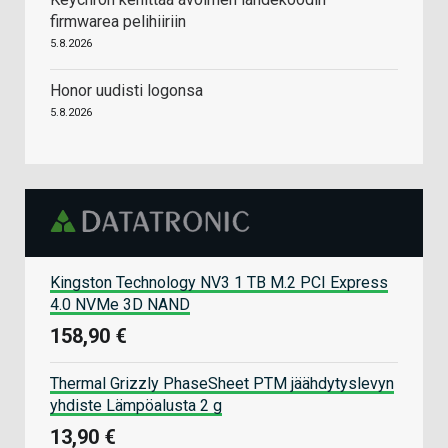
firmwarea pelihiiriin
5.8.2026
Honor uudisti logonsa
5.8.2026
Kingston Technology NV3 1 TB M.2 PCI Express
4.0 NVMe 3D NAND
158,90 €
Thermal Grizzly PhaseSheet PTM jäähdytyslevyn
yhdiste Lämpöalusta 2 g
13,90 €