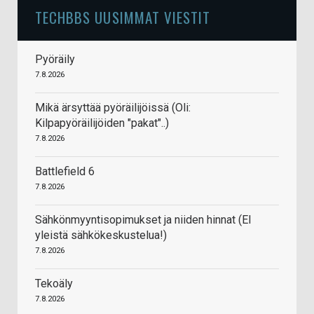
TECHBBS UUSIMMAT VIESTIT
Pyöräily
7.8.2026
Mikä ärsyttää pyöräilijöissä (Oli:
Kilpapyöräilijöiden "pakat"..)
7.8.2026
Battlefield 6
7.8.2026
Sähkönmyyntisopimukset ja niiden hinnat (EI
yleistä sähkökeskustelua!)
7.8.2026
Tekoäly
7.8.2026