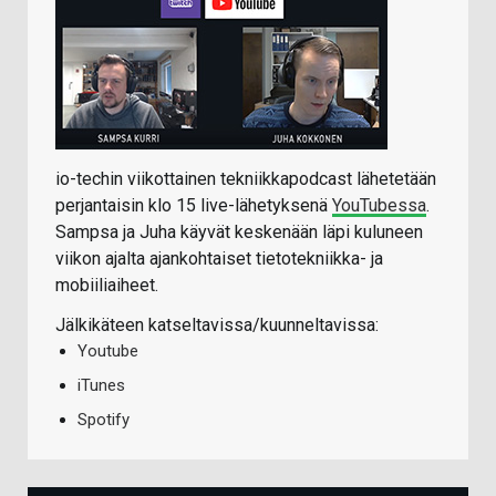
io-techin viikottainen tekniikkapodcast lähetetään
perjantaisin klo 15 live-lähetyksenä
YouTubessa
.
Sampsa ja Juha käyvät keskenään läpi kuluneen
viikon ajalta ajankohtaiset tietotekniikka- ja
mobiiliaiheet.
Jälkikäteen katseltavissa/kuunneltavissa:
Youtube
iTunes
Spotify