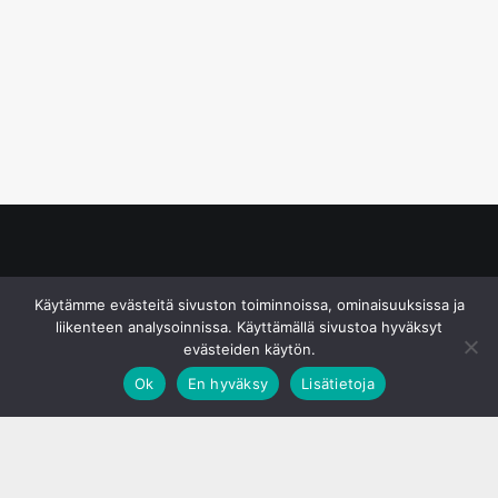
© S&J Media Oy
Käytämme evästeitä sivuston toiminnoissa, ominaisuuksissa ja
liikenteen analysoinnissa. Käyttämällä sivustoa hyväksyt
evästeiden käytön.
Ok
En hyväksy
Lisätietoja
;