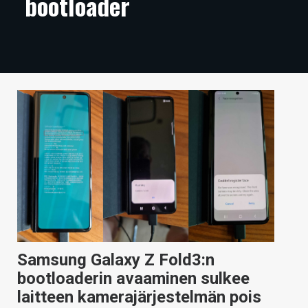
bootloader
ARTIKKELIT
VIDEOT
TECHBBS
TIETOA
HINTA.FI
KAUPPA
VAIHDA TEEMA
Samsung Galaxy Z Fold3:n
HAKU
bootloaderin avaaminen sulkee
laitteen kamerajärjestelmän pois