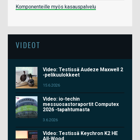
Komponenteille myös kasauspalvelu
VIDEOT
Video: Testissä Audeze Maxwell 2
-pelikuulokkeet
15.6.2026
Video: io-techin
messuosastoraportit Computex
2026 -tapahtumasta
3.6.2026
Video: Testissä Keychron K2 HE
All-Wood