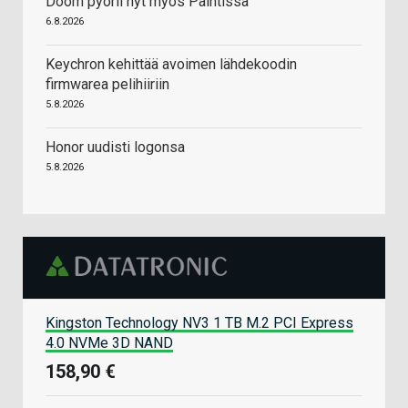
Doom pyörii nyt myös Paintissa
6.8.2026
Keychron kehittää avoimen lähdekoodin
firmwarea pelihiiriin
5.8.2026
Honor uudisti logonsa
5.8.2026
Kingston Technology NV3 1 TB M.2 PCI Express
4.0 NVMe 3D NAND
158,90 €