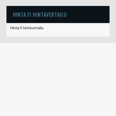
HINTA.FI HINTAVERTAILU
Hinta.fi hintavertailu