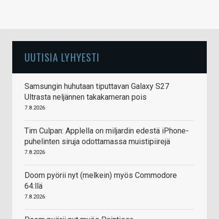
UUTISIA LYHYESTI
Samsungin huhutaan tiputtavan Galaxy S27
Ultrasta neljännen takakameran pois
7.8.2026
Tim Culpan: Applella on miljardin edestä iPhone-
puhelinten siruja odottamassa muistipiirejä
7.8.2026
Doom pyörii nyt (melkein) myös Commodore
64:llä
7.8.2026