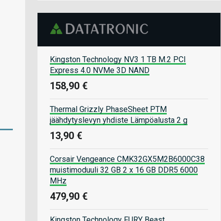
Kingston Technology NV3 1 TB M.2 PCI
Express 4.0 NVMe 3D NAND
158,90 €
Thermal Grizzly PhaseSheet PTM
jäähdytyslevyn yhdiste Lämpöalusta 2 g
13,90 €
Corsair Vengeance CMK32GX5M2B6000C38
muistimoduuli 32 GB 2 x 16 GB DDR5 6000
MHz
479,90 €
Kingston Technology FURY Beast