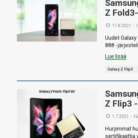
Samsung 
Z Fold3-
11.8.2021 - 
Uudet Galaxy
888 -järjeste
Lue lisää
Galaxy Z Flip3
Samsungi
Z Flip3 
1.7.2021 - 16
Hurjimmat huh
sertifikaattia