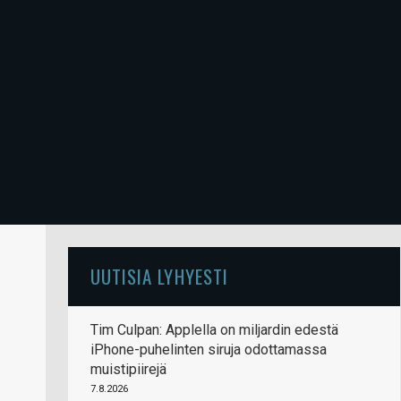
UUTISIA LYHYESTI
Tim Culpan: Applella on miljardin edestä
iPhone-puhelinten siruja odottamassa
muistipiirejä
7.8.2026