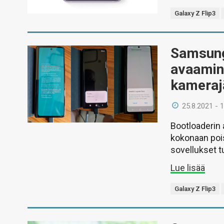
Galaxy Z Flip3
Samsung
avaamine
kameraj
25.8.2021 - 
Bootloaderin
kokonaan poi
sovellukset tu
Lue lisää
Galaxy Z Flip3