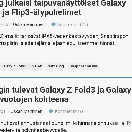
julkaisi taipuvanäyttöiset Galaxy
 ja Flip3-älypuhelimet
17:05
/
Oskari Manninen
Kommentit (25)
 Z -mallit tarjoavat IPX8-vedenkestävyyden, Snapdragon
lmäpiirin ja edeltäjämallejaan edullisemmat hinnat.
Galaxy Z Fold3
S Pen
Samsung
Snapdragon 888
n tulevat Galaxy Z Fold3 ja Galaxy
-vuotojen kohteena
:01
/
Oskari Manninen
Kommentit (9)
ut ovat ennustaneet puhelimille hinnanalennuksia ja IP-
 veden- ja pölynkestävyydelle.