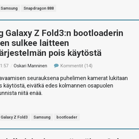
Samsung
Snapdragon 888
 Galaxy Z Fold3:n bootloaderin
n sulkee laitteen
ärjestelmän pois käytöstä
11:57
/
Oskari Manninen
Kommentit (14)
 avaamisen seurauksena puhelimen kamerat lukitaan
s käytöstä, eivätkä edes kolmannen osapuolen
nnista niitä enää.
Galaxy Z Fold3
Samsung
bootloader