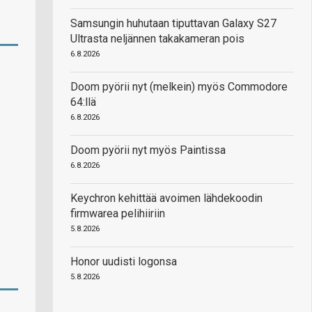
Samsungin huhutaan tiputtavan Galaxy S27
Ultrasta neljännen takakameran pois
6.8.2026
Doom pyörii nyt (melkein) myös Commodore
64:llä
6.8.2026
Doom pyörii nyt myös Paintissa
6.8.2026
Keychron kehittää avoimen lähdekoodin
firmwarea pelihiiriin
5.8.2026
Honor uudisti logonsa
5.8.2026