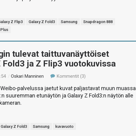
alaxy Z Flip3
Galaxy Z Fold3
Samsung
Snapdragon 888
 Plus
n tulevat taittuvanäyttöiset
 Fold3 ja Z Flip3 vuotokuvissa
:54
/
Oskari Manninen
Kommentit (3)
a Weibo-palvelussa jaetut kuvat paljastavat muun muassa
3:n suuremman etunäytön ja Galaxy Z Fold3:n näytön alle
ukameran.
Galaxy Z Fold3
Samsung
kuvavuoto