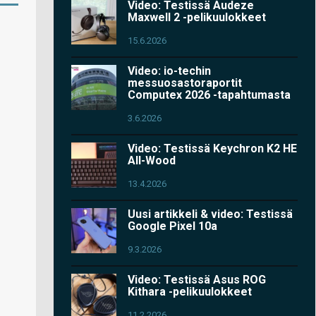
Video: Testissä Audeze
Maxwell 2 -pelikuulokkeet
15.6.2026
Video: io-techin
messuosastoraportit
Computex 2026 -tapahtumasta
3.6.2026
Video: Testissä Keychron K2 HE
All-Wood
13.4.2026
Uusi artikkeli & video: Testissä
Google Pixel 10a
9.3.2026
Video: Testissä Asus ROG
Kithara -pelikuulokkeet
11.2.2026