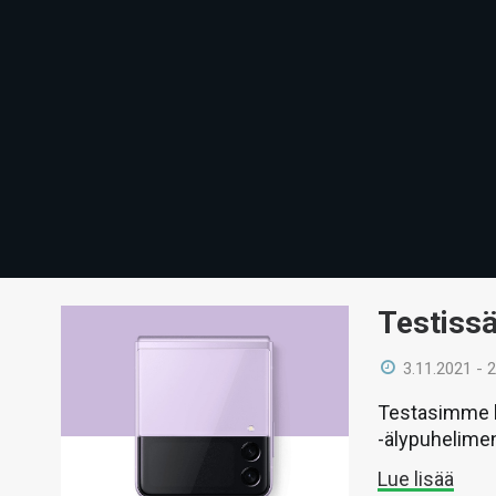
Testiss
3.11.2021 - 
Testasimme l
-älypuhelime
Lue lisää