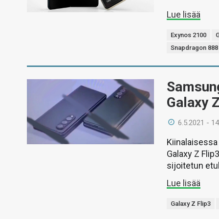
Lue lisää
Exynos 2100
G
Snapdragon 888
Samsungi
Galaxy Z
6.5.2021 - 14
Kiinalaisess
Galaxy Z Flip
sijoitetun et
Lue lisää
Galaxy Z Flip3