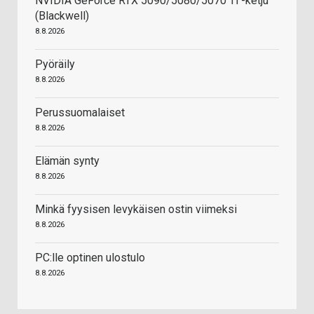
NVIDIA GeForce RTX 5090/5080/5070 Ti -ketju
(Blackwell)
8.8.2026
Pyöräily
8.8.2026
Perussuomalaiset
8.8.2026
Elämän synty
8.8.2026
Minkä fyysisen levykäisen ostin viimeksi
8.8.2026
PC:lle optinen ulostulo
8.8.2026