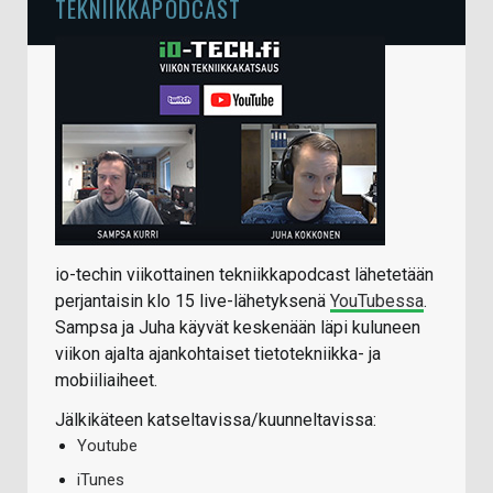
TEKNIIKKAPODCAST
io-techin viikottainen tekniikkapodcast lähetetään
perjantaisin klo 15 live-lähetyksenä
YouTubessa
.
Sampsa ja Juha käyvät keskenään läpi kuluneen
viikon ajalta ajankohtaiset tietotekniikka- ja
mobiiliaiheet.
Jälkikäteen katseltavissa/kuunneltavissa:
Youtube
iTunes