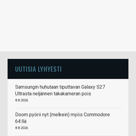
UUTISIA LYHYESTI
Samsungin huhutaan tiputtavan Galaxy S27
Ultrasta neljännen takakameran pois
8.8.2026
Doom pyörii nyt (melkein) myös Commodore
64:llä
8.8.2026