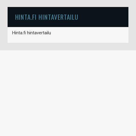
HINTA.FI HINTAVERTAILU
Hinta.fi hintavertailu