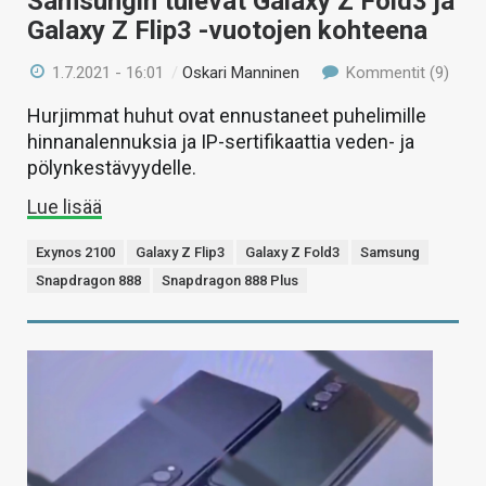
Samsungin tulevat Galaxy Z Fold3 ja
Galaxy Z Flip3 -vuotojen kohteena
1.7.2021 - 16:01
/
Oskari Manninen
Kommentit (9)
Hurjimmat huhut ovat ennustaneet puhelimille
hinnanalennuksia ja IP-sertifikaattia veden- ja
pölynkestävyydelle.
Lue lisää
Exynos 2100
Galaxy Z Flip3
Galaxy Z Fold3
Samsung
Snapdragon 888
Snapdragon 888 Plus