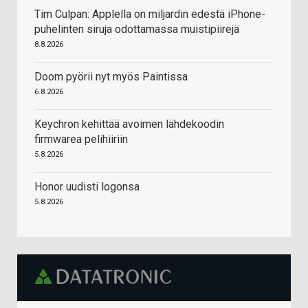
Tim Culpan: Applella on miljardin edestä iPhone-
puhelinten siruja odottamassa muistipiirejä
8.8.2026
Doom pyörii nyt myös Paintissa
6.8.2026
Keychron kehittää avoimen lähdekoodin
firmwarea pelihiiriin
5.8.2026
Honor uudisti logonsa
5.8.2026