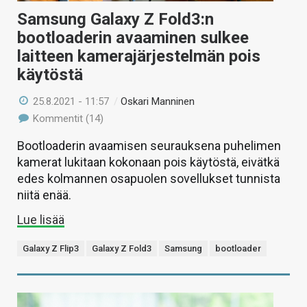
Samsung Galaxy Z Fold3:n
bootloaderin avaaminen sulkee
laitteen kamerajärjestelmän pois
käytöstä
25.8.2021 - 11:57
/
Oskari Manninen
Kommentit (14)
Bootloaderin avaamisen seurauksena puhelimen
kamerat lukitaan kokonaan pois käytöstä, eivätkä
edes kolmannen osapuolen sovellukset tunnista
niitä enää.
Lue lisää
Galaxy Z Flip3
Galaxy Z Fold3
Samsung
bootloader