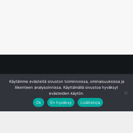
© S&J Media Oy
Käytämme evästeitä sivuston toiminnoissa, ominaisuuksissa ja
liikenteen analysoinnissa. Käyttämällä sivustoa hyväksyt
evästeiden käytön.
Ok
En hyväksy
Lisätietoja
;