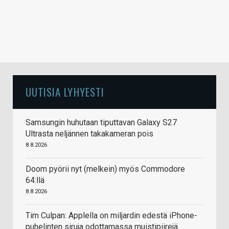
UUTISIA LYHYESTI
Samsungin huhutaan tiputtavan Galaxy S27
Ultrasta neljännen takakameran pois
8.8.2026
Doom pyörii nyt (melkein) myös Commodore
64:llä
8.8.2026
Tim Culpan: Applella on miljardin edestä iPhone-
puhelinten siruja odottamassa muistipiirejä