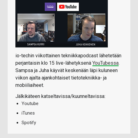
io-techin viikottainen tekniikkapodcast lähetetään
perjantaisin klo 15 live-lähetyksenä
YouTubessa
.
Sampsa ja Juha käyvät keskenään läpi kuluneen
viikon ajalta ajankohtaiset tietotekniikka- ja
mobiiliaiheet.
Jälkikäteen katseltavissa/kuunneltavissa:
Youtube
iTunes
Spotify