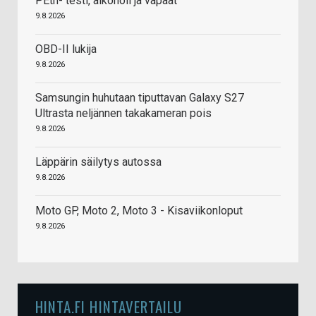
PEth- testi, alkoholi ja vapaat
9.8.2026
OBD-II lukija
9.8.2026
Samsungin huhutaan tiputtavan Galaxy S27
Ultrasta neljännen takakameran pois
9.8.2026
Läppärin säilytys autossa
9.8.2026
Moto GP, Moto 2, Moto 3 - Kisaviikonloput
9.8.2026
HINTA.FI HINTAVERTAILU