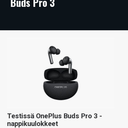
Buds Pro 3
ARTIKKELIT
VIDEOT
TECHBBS
TIETOA
HINTA.FI
KAUPPA
VAIHDA TEEMA
HAKU
Testissä OnePlus Buds Pro 3 -
nappikuulokkeet