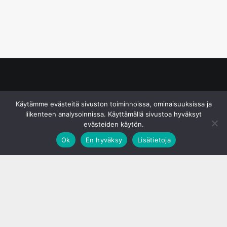
© S&J Media Oy
Käytämme evästeitä sivuston toiminnoissa, ominaisuuksissa ja
liikenteen analysoinnissa. Käyttämällä sivustoa hyväksyt
evästeiden käytön.
Ok
En hyväksy
Lisätietoja
;