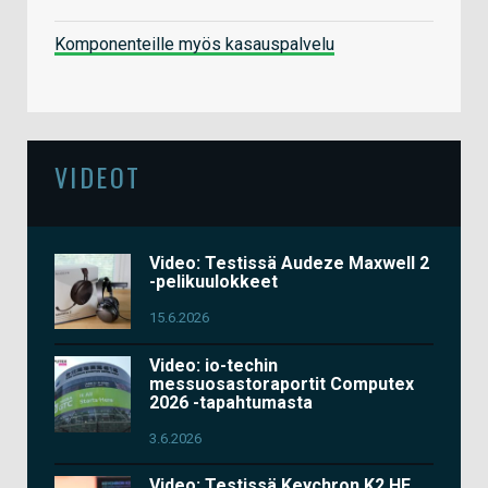
Komponenteille myös kasauspalvelu
VIDEOT
Video: Testissä Audeze Maxwell 2
-pelikuulokkeet
15.6.2026
Video: io-techin
messuosastoraportit Computex
2026 -tapahtumasta
3.6.2026
Video: Testissä Keychron K2 HE