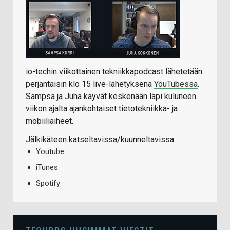
io-techin viikottainen tekniikkapodcast lähetetään
perjantaisin klo 15 live-lähetyksenä
YouTubessa
.
Sampsa ja Juha käyvät keskenään läpi kuluneen
viikon ajalta ajankohtaiset tietotekniikka- ja
mobiiliaiheet.
Jälkikäteen katseltavissa/kuunneltavissa:
Youtube
iTunes
Spotify