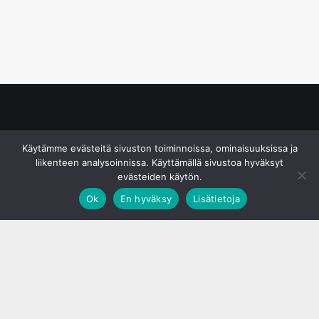
© S&J Media Oy
Käytämme evästeitä sivuston toiminnoissa, ominaisuuksissa ja
liikenteen analysoinnissa. Käyttämällä sivustoa hyväksyt
evästeiden käytön.
Ok
En hyväksy
Lisätietoja
;