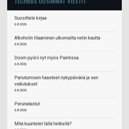
TECHBBS UUSIMMAT VIESTIT
Suosittele kirjaa
6.8.2026
Alkoholin tilaaminen ulkomailta netin kautta
6.8.2026
Doom pyörii nyt myös Paintissa
6.8.2026
Pariutumisen haasteet nykypäivänä ja sen
vaikutukset
6.8.2026
Perunalastut
6.8.2026
Mitä kuuntelet tällä hetkellä?