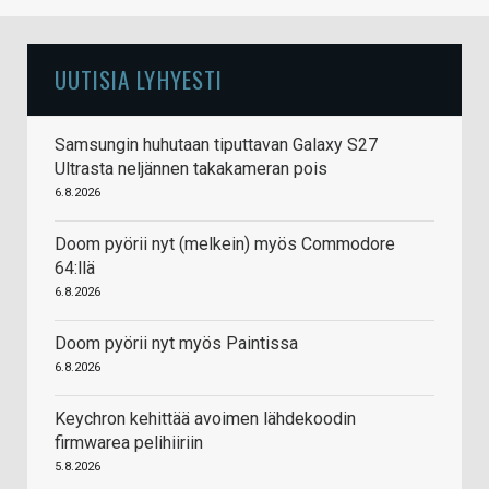
UUTISIA LYHYESTI
Samsungin huhutaan tiputtavan Galaxy S27
Ultrasta neljännen takakameran pois
6.8.2026
Doom pyörii nyt (melkein) myös Commodore
64:llä
6.8.2026
Doom pyörii nyt myös Paintissa
6.8.2026
Keychron kehittää avoimen lähdekoodin
firmwarea pelihiiriin
5.8.2026