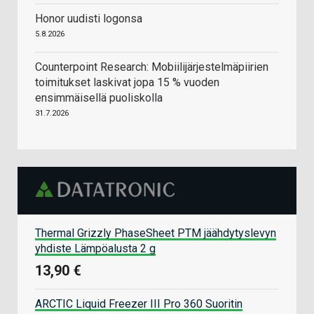
Honor uudisti logonsa
5.8.2026
Counterpoint Research: Mobiilijärjestelmäpiirien
toimitukset laskivat jopa 15 % vuoden
ensimmäisellä puoliskolla
31.7.2026
Thermal Grizzly PhaseSheet PTM jäähdytyslevyn
yhdiste Lämpöalusta 2 g
13,90 €
ARCTIC Liquid Freezer III Pro 360 Suoritin