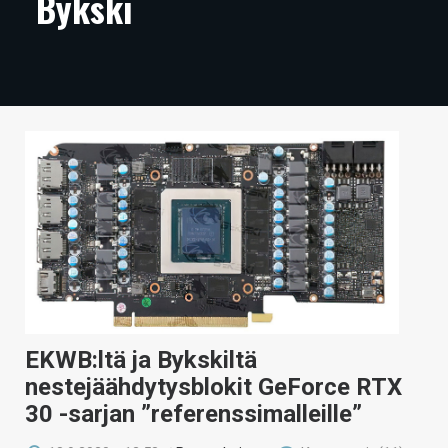
Bykski
ARTIKKELIT
VIDEOT
TECHBBS
TIETOA
HINTA.FI
KAUPPA
VAIHDA TEEMA
EKWB:ltä ja Bykskiltä
HAKU
nestejäähdytysblokit GeForce RTX
30 -sarjan ”referenssimalleille”