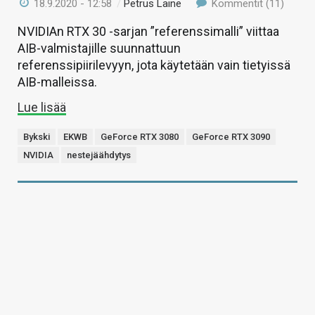
18.9.2020 - 12:58
/
Petrus Laine
Kommentit (11)
NVIDIAn RTX 30 -sarjan ”referenssimalli” viittaa
AIB-valmistajille suunnattuun
referenssipiirilevyyn, jota käytetään vain tietyissä
AIB-malleissa.
Lue lisää
Bykski
EKWB
GeForce RTX 3080
GeForce RTX 3090
NVIDIA
nestejäähdytys