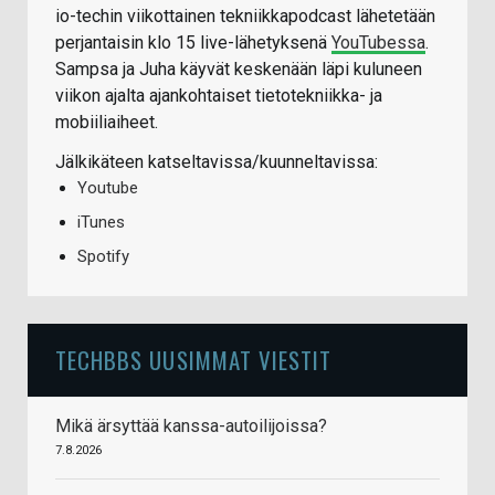
io-techin viikottainen tekniikkapodcast lähetetään
perjantaisin klo 15 live-lähetyksenä
YouTubessa
.
Sampsa ja Juha käyvät keskenään läpi kuluneen
viikon ajalta ajankohtaiset tietotekniikka- ja
mobiiliaiheet.
Jälkikäteen katseltavissa/kuunneltavissa:
Youtube
iTunes
Spotify
TECHBBS UUSIMMAT VIESTIT
Mikä ärsyttää kanssa-autoilijoissa?
7.8.2026