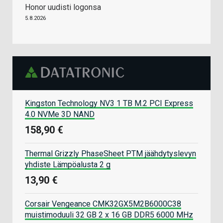
Honor uudisti logonsa
5.8.2026
Kingston Technology NV3 1 TB M.2 PCI Express
4.0 NVMe 3D NAND
158,90 €
Thermal Grizzly PhaseSheet PTM jäähdytyslevyn
yhdiste Lämpöalusta 2 g
13,90 €
Corsair Vengeance CMK32GX5M2B6000C38
muistimoduuli 32 GB 2 x 16 GB DDR5 6000 MHz