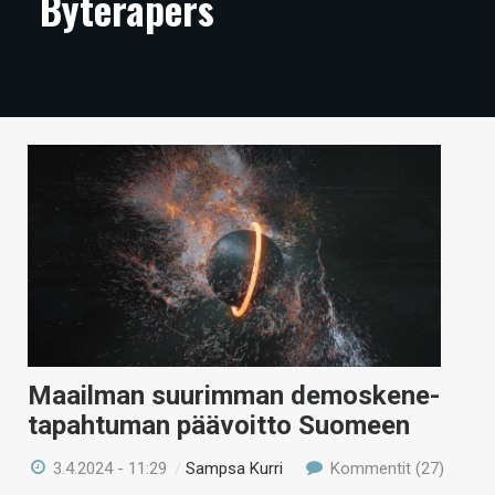
Byterapers
ARTIKKELIT
VIDEOT
TECHBBS
TIETOA
HINTA.FI
KAUPPA
VAIHDA TEEMA
Maailman suurimman demoskene-
HAKU
tapahtuman päävoitto Suomeen
3.4.2024 - 11:29
/
Sampsa Kurri
Kommentit (27)