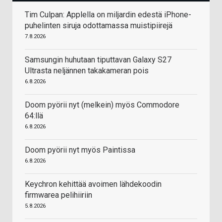
Tim Culpan: Applella on miljardin edestä iPhone-
puhelinten siruja odottamassa muistipiirejä
7.8.2026
Samsungin huhutaan tiputtavan Galaxy S27
Ultrasta neljännen takakameran pois
6.8.2026
Doom pyörii nyt (melkein) myös Commodore
64:llä
6.8.2026
Doom pyörii nyt myös Paintissa
6.8.2026
Keychron kehittää avoimen lähdekoodin
firmwarea pelihiiriin
5.8.2026