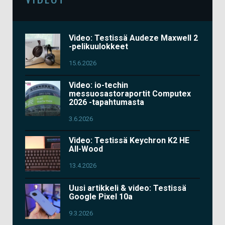
Video: Testissä Audeze Maxwell 2
-pelikuulokkeet
15.6.2026
Video: io-techin
messuosastoraportit Computex
2026 -tapahtumasta
3.6.2026
Video: Testissä Keychron K2 HE
All-Wood
13.4.2026
Uusi artikkeli & video: Testissä
Google Pixel 10a
9.3.2026