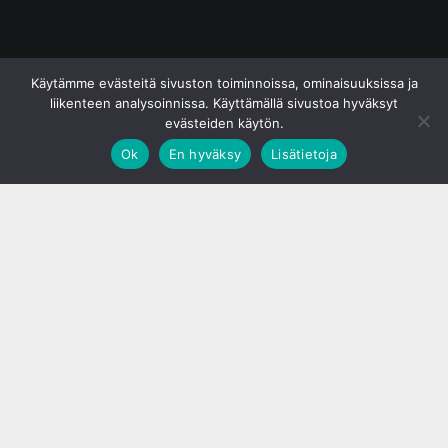
© S&J Media Oy
Käytämme evästeitä sivuston toiminnoissa, ominaisuuksissa ja
liikenteen analysoinnissa. Käyttämällä sivustoa hyväksyt
evästeiden käytön.
Ok
En hyväksy
Lisätietoja
;