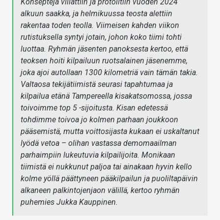
Konsepteja viilattiin ja protoiltiin vuoden 2024
alkuun saakka, ja helmikuussa teosta alettiin
rakentaa toden teolla. Viimeisen kahden viikon
rutistuksella syntyi jotain, johon koko tiimi tohti
luottaa. Ryhmän jäsenten panoksesta kertoo, että
teoksen hoiti kilpailuun ruotsalainen jäsenemme,
joka ajoi autollaan 1300 kilometriä vain tämän takia.
Valtaosa tekijätiimistä seurasi tapahtumaa ja
kilpailua etänä Tampereella kisakatsomossa, jossa
toivoimme top 5 -sijoitusta. Kisan edetessä
tohdimme toivoa jo kolmen parhaan joukkoon
pääsemistä, mutta voittosijasta kukaan ei uskaltanut
lyödä vetoa – olihan vastassa demomaailman
parhaimpiin lukeutuvia kilpailijoita. Monikaan
tiimistä ei nukkunut paljoa tai ainakaan hyvin kello
kolme yöllä päättyneen pääkilpailun ja puoliltapäivin
alkaneen palkintojenjaon välillä, kertoo ryhmän
puhemies Jukka Kauppinen.