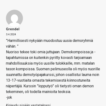
Grendel
3.4.2024
”Harmillisesti nykyään muodostuu uusia demoryhmiä
vähän. ”
Nuoriso tekee toki omia juttujaan. Demokompoissa ja -
tapahtumissa on kuitenkin pyritty kovasti tarjoamaan
mahdollisuuksia myös uusille tulokkaille, mm. matalan
tason kompoissa. Suomen pelimuseolla oli myös nuorille
suunnattu demotyöpajakurssi, johon osallistui lauma noin
13-17-vuotiaita omasta tekemisestä kiinnostuneita
näpertäjiä. Kurssin ”lopputyö” oli tietysti oman demon
tekeminen, oli todella mainioita teoksia.
-jok
Kirjaudu sisään vastataksesi