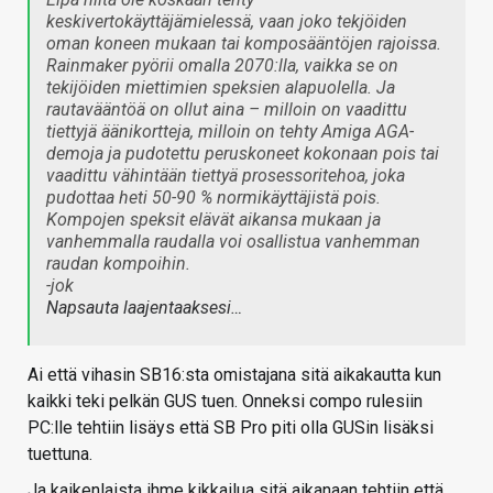
keskivertokäyttäjämielessä, vaan joko tekjöiden
oman koneen mukaan tai komposääntöjen rajoissa.
Rainmaker pyörii omalla 2070:lla, vaikka se on
tekijöiden miettimien speksien alapuolella. Ja
rautavääntöä on ollut aina – milloin on vaadittu
tiettyjä äänikortteja, milloin on tehty Amiga AGA-
demoja ja pudotettu peruskoneet kokonaan pois tai
vaadittu vähintään tiettyä prosessoritehoa, joka
pudottaa heti 50-90 % normikäyttäjistä pois.
Kompojen speksit elävät aikansa mukaan ja
vanhemmalla raudalla voi osallistua vanhemman
raudan kompoihin.
-jok
Napsauta laajentaaksesi…
Ai että vihasin SB16:sta omistajana sitä aikakautta kun
kaikki teki pelkän GUS tuen. Onneksi compo rulesiin
PC:lle tehtiin lisäys että SB Pro piti olla GUSin lisäksi
tuettuna.
Ja kaikenlaista ihme kikkailua sitä aikanaan tehtiin että