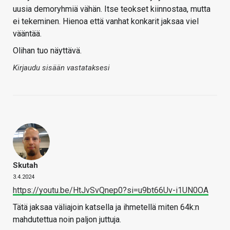
uusia demoryhmiä vähän. Itse teokset kiinnostaa, mutta
ei tekeminen. Hienoa että vanhat konkarit jaksaa viel
vääntää.
Olihan tuo näyttävä.
Kirjaudu sisään vastataksesi
Skutah
3.4.2024
https://youtu.be/HtJvSvQnep0?si=u9bt66Uv-i1UN0OA
Tätä jaksaa väliajoin katsella ja ihmetellä miten 64k:n
mahdutettua noin paljon juttuja.