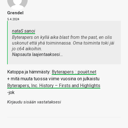
Grendel
5.4.2024
nataS sanoi
Byterapers on kyllä aika blast from the past, en olis
uskonut että yhä toiminnassa. Oma toiminta toki jäi
jo c64 aikoihin.
Napsauta laajentaaksesi…
Katoppa ja hämmästy:
Byterapers :: pouët.net
+ mitä muuta tuossa viime vuosina on julkaistu
Byterapers, Inc. History – Firsts and Highlights
-jok
Kirjaudu sisään vastataksesi