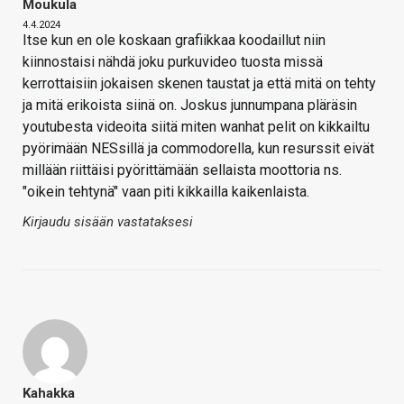
Moukula
4.4.2024
Itse kun en ole koskaan grafiikkaa koodaillut niin
kiinnostaisi nähdä joku purkuvideo tuosta missä
kerrottaisiin jokaisen skenen taustat ja että mitä on tehty
ja mitä erikoista siinä on. Joskus junnumpana pläräsin
youtubesta videoita siitä miten wanhat pelit on kikkailtu
pyörimään NESsillä ja commodorella, kun resurssit eivät
millään riittäisi pyörittämään sellaista moottoria ns.
"oikein tehtynä" vaan piti kikkailla kaikenlaista.
Kirjaudu sisään vastataksesi
Kahakka