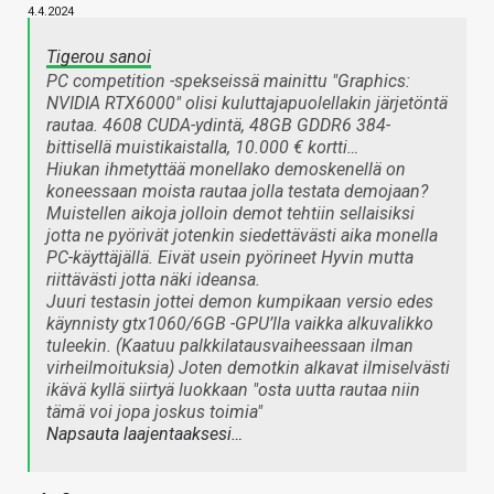
4.4.2024
Tigerou sanoi
PC competition -spekseissä mainittu "Graphics:
NVIDIA RTX6000" olisi kuluttajapuolellakin järjetöntä
rautaa. 4608 CUDA-ydintä, 48GB GDDR6 384-
bittisellä muistikaistalla, 10.000 € kortti…
Hiukan ihmetyttää monellako demoskenellä on
koneessaan moista rautaa jolla testata demojaan?
Muistellen aikoja jolloin demot tehtiin sellaisiksi
jotta ne pyörivät jotenkin siedettävästi aika monella
PC-käyttäjällä. Eivät usein pyörineet Hyvin mutta
riittävästi jotta näki ideansa.
Juuri testasin jottei demon kumpikaan versio edes
käynnisty gtx1060/6GB -GPU’lla vaikka alkuvalikko
tuleekin. (Kaatuu palkkilatausvaiheessaan ilman
virheilmoituksia) Joten demotkin alkavat ilmiselvästi
ikävä kyllä siirtyä luokkaan "osta uutta rautaa niin
tämä voi jopa joskus toimia"
Napsauta laajentaaksesi…