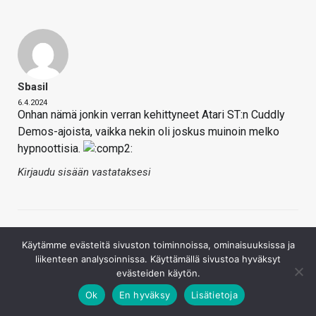
Sbasil
6.4.2024
Onhan nämä jonkin verran kehittyneet Atari ST:n Cuddly
Demos-ajoista, vaikka nekin oli joskus muinoin melko
hypnoottisia.
Kirjaudu sisään vastataksesi
Käytämme evästeitä sivuston toiminnoissa, ominaisuuksissa ja
liikenteen analysoinnissa. Käyttämällä sivustoa hyväksyt
evästeiden käytön.
Ok
En hyväksy
Lisätietoja
Tigerou