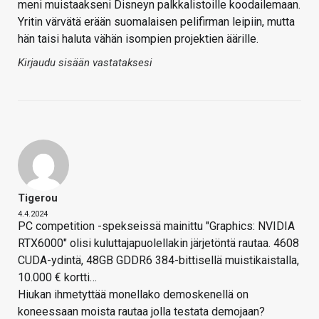
meni muistaakseni Disneyn palkkalistoille koodailemaan.
Yritin värvätä erään suomalaisen pelifirman leipiin, mutta
hän taisi haluta vähän isompien projektien äärille.
Kirjaudu sisään vastataksesi
Tigerou
4.4.2024
PC competition -spekseissä mainittu "Graphics: NVIDIA
RTX6000" olisi kuluttajapuolellakin järjetöntä rautaa. 4608
CUDA-ydintä, 48GB GDDR6 384-bittisellä muistikaistalla,
10.000 € kortti…
Hiukan ihmetyttää monellako demoskenellä on
koneessaan moista rautaa jolla testata demojaan?