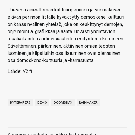
Unescon aineettoman kulttuuriperinnön ja suomalaisen
elävän perinnön listalle hyväksytty demoskene-kulttuuri
on kansainvälinen yhteisö, joka on keskittynyt demojen,
ohjelmointia, grafiikkaa ja ääntä luovasti yhdistävien
reaaliaikaisten audiovisuaalisten esitysten tekemiseen.
Säveltäminen, piirtäminen, aktiivinen omien teosten
luominen ja kilpailuihin osallistuminen ovat olennainen
osa demoskene-kulttuuria ja -harrastusta.
Lähde:
V2.fi
BYTERAPERS
DEMO
DOOMSDAY
RAINMAKER
Kommentoi uutista tai artikkelia foorumilla