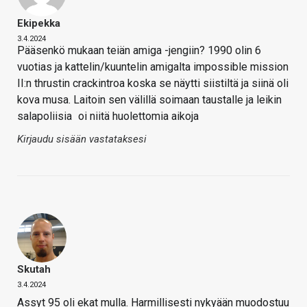
Ekipekka
3.4.2024
Pääsenkö mukaan teiän amiga -jengiin? 1990 olin 6
vuotias ja kattelin/kuuntelin amigalta impossible mission
II:n thrustin crackintroa koska se näytti siistiltä ja siinä oli
kova musa. Laitoin sen välillä soimaan taustalle ja leikin
salapoliisia
oi niitä huolettomia aikoja
Kirjaudu sisään vastataksesi
Skutah
3.4.2024
Assyt 95 oli ekat mulla. Harmillisesti nykyään muodostuu