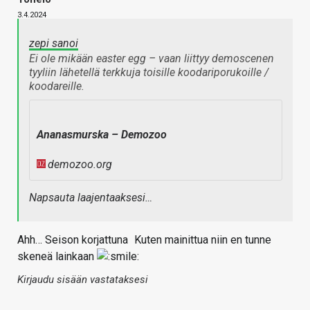
3.4.2024
zepi sanoi
Ei ole mikään easter egg – vaan liittyy demoscenen
tyyliin lähetellä terkkuja toisille koodariporukoille /
koodareille.
Ananasmurska – Demozoo
demozoo.org
Napsauta laajentaaksesi…
Ahh… Seison korjattuna
Kuten mainittua niin en tunne
skeneä lainkaan
Kirjaudu sisään vastataksesi