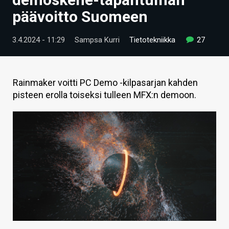
ARTIKKELIT
päävoitto Suomeen
VIDEOT
3.4.2024 - 11:29
Sampsa Kurri
Tietotekniikka
27
TECHBBS
TIETOA
Rainmaker voitti PC Demo -kilpasarjan kahden
pisteen erolla toiseksi tulleen MFX:n demoon.
HINTA.FI
KAUPPA
VAIHDA TEEMA
HAKU