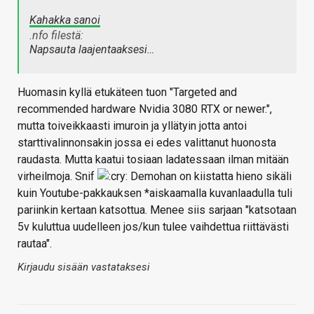
Kahakka sanoi
.nfo filestä:
Napsauta laajentaaksesi…
Huomasin kyllä etukäteen tuon "Targeted and
recommended hardware Nvidia 3080 RTX or newer.",
mutta toiveikkaasti imuroin ja yllätyin jotta antoi
starttivalinnonsakin jossa ei edes valittanut huonosta
raudasta. Mutta kaatui tosiaan ladatessaan ilman mitään
virheilmoja. Snif
Demohan on kiistatta hieno sikäli
kuin Youtube-pakkauksen *aiskaamalla kuvanlaadulla tuli
pariinkin kertaan katsottua. Menee siis sarjaan "katsotaan
5v kuluttua uudelleen jos/kun tulee vaihdettua riittävästi
rautaa".
Kirjaudu sisään vastataksesi