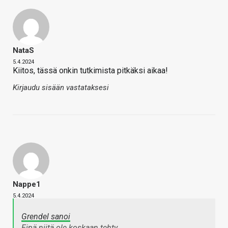
NataS
5.4.2024
Kiitos, tässä onkin tutkimista pitkäksi aikaa!
Kirjaudu sisään vastataksesi
Nappe1
5.4.2024
Grendel sanoi
Eipä niitä ole koskaan tehty