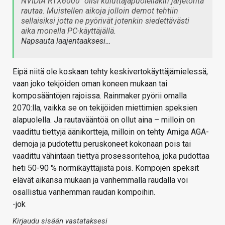
NVIDIA RTX6000" olisi kuluttajapuolellakin järjetöntä
rautaa. Muistellen aikoja jolloin demot tehtiin
sellaisiksi jotta ne pyörivät jotenkin siedettävästi
aika monella PC-käyttäjällä.
Napsauta laajentaaksesi…
Eipä niitä ole koskaan tehty keskivertokäyttäjämielessä,
vaan joko tekjöiden oman koneen mukaan tai
komposääntöjen rajoissa. Rainmaker pyörii omalla
2070:lla, vaikka se on tekijöiden miettimien speksien
alapuolella. Ja rautavääntöä on ollut aina – milloin on
vaadittu tiettyjä äänikortteja, milloin on tehty Amiga AGA-
demoja ja pudotettu peruskoneet kokonaan pois tai
vaadittu vähintään tiettyä prosessoritehoa, joka pudottaa
heti 50-90 % normikäyttäjistä pois. Kompojen speksit
elävät aikansa mukaan ja vanhemmalla raudalla voi
osallistua vanhemman raudan kompoihin.
-jok
Kirjaudu sisään vastataksesi