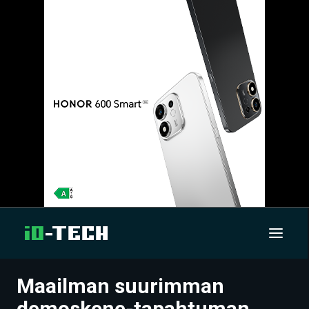
Maailman suurimman
UUTISET
demoskene-tapahtuman