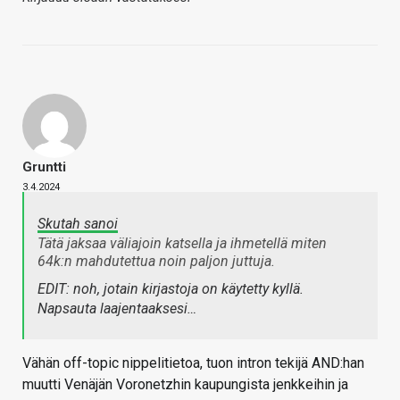
Gruntti
3.4.2024
Skutah sanoi
Tätä jaksaa väliajoin katsella ja ihmetellä miten
64k:n mahdutettua noin paljon juttuja.
EDIT: noh, jotain kirjastoja on käytetty kyllä.
Napsauta laajentaaksesi…
Vähän off-topic nippelitietoa, tuon intron tekijä AND:han
muutti Venäjän Voronetzhin kaupungista jenkkeihin ja