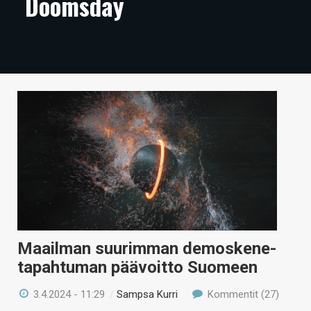
Doomsday
ARTIKKELIT
VIDEOT
TECHBBS
TIETOA
HINTA.FI
KAUPPA
VAIHDA TEEMA
Maailman suurimman demoskene-
HAKU
tapahtuman päävoitto Suomeen
3.4.2024 - 11:29
/
Sampsa Kurri
Kommentit (27)