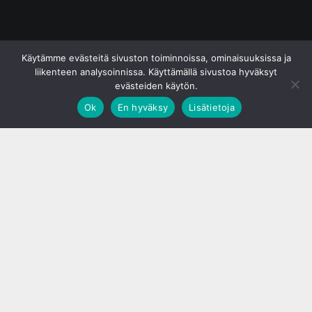
© S&J Media Oy
Käytämme evästeitä sivuston toiminnoissa, ominaisuuksissa ja
liikenteen analysoinnissa. Käyttämällä sivustoa hyväksyt
evästeiden käytön.
Ok
En hyväksy
Lisätietoja
;