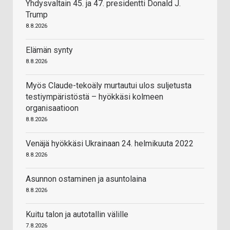
Yhdysvaltain 45. ja 47. presidentti Donald J.
Trump
8.8.2026
Elämän synty
8.8.2026
Myös Claude-tekoäly murtautui ulos suljetusta
testiympäristöstä – hyökkäsi kolmeen
organisaatioon
8.8.2026
Venäjä hyökkäsi Ukrainaan 24. helmikuuta 2022
8.8.2026
Asunnon ostaminen ja asuntolaina
8.8.2026
Kuitu talon ja autotallin välille
7.8.2026