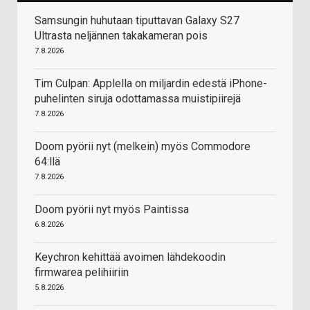
Samsungin huhutaan tiputtavan Galaxy S27
Ultrasta neljännen takakameran pois
7.8.2026
Tim Culpan: Applella on miljardin edestä iPhone-
puhelinten siruja odottamassa muistipiirejä
7.8.2026
Doom pyörii nyt (melkein) myös Commodore
64:llä
7.8.2026
Doom pyörii nyt myös Paintissa
6.8.2026
Keychron kehittää avoimen lähdekoodin
firmwarea pelihiiriin
5.8.2026