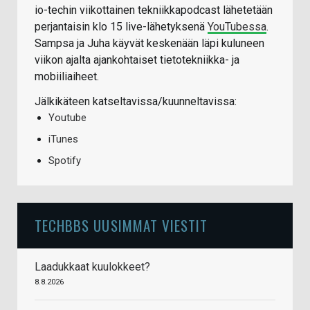
io-techin viikottainen tekniikkapodcast lähetetään
perjantaisin klo 15 live-lähetyksenä
YouTubessa
.
Sampsa ja Juha käyvät keskenään läpi kuluneen
viikon ajalta ajankohtaiset tietotekniikka- ja
mobiiliaiheet.
Jälkikäteen katseltavissa/kuunneltavissa:
Youtube
iTunes
Spotify
TECHBBS UUSIMMAT VIESTIT
Laadukkaat kuulokkeet?
8.8.2026