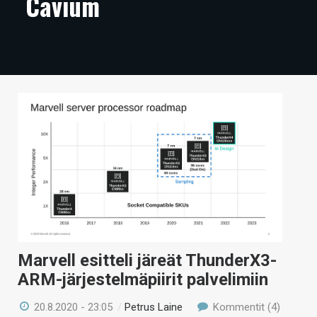
Cavium
ARTIKKELIT
VIDEOT
TECHBBS
TIETOA
HINTA.FI
KAUPPA
VAIHDA TEEMA
Marvell esitteli järeät ThunderX3-
HAKU
ARM-järjestelmäpiirit palvelimiin
20.8.2020 - 23:05
/
Petrus Laine
Kommentit (4)