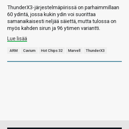
ThunderX3-järjestelmäpiirissä on parhaimmillaan
60 ydintä, jossa kukin ydin voi suorittaa
samanaikaisesti neljää säiettä, mutta tulossa on
myös kahden sirun ja 96 ytimen variantti.
Lue lisää
ARM
Cavium
Hot Chips 32
Marvell
ThunderX3