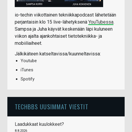
io-techin viikottainen tekniikkapodcast lähetetään
perjantaisin klo 15 live-lähetyksenä
YouTubessa
.
Sampsa ja Juha käyvät keskenään läpi kuluneen
viikon ajalta ajankohtaiset tietotekniikka- ja
mobiiliaiheet.
Jälkikäteen katseltavissa/kuunneltavissa:
Youtube
iTunes
Spotify
TECHBBS UUSIMMAT VIESTIT
Laadukkaat kuulokkeet?
8.8.2026