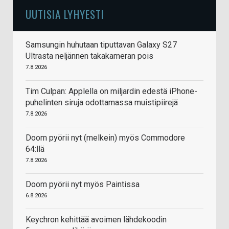
UUTISIA LYHYESTI
Samsungin huhutaan tiputtavan Galaxy S27
Ultrasta neljännen takakameran pois
7.8.2026
Tim Culpan: Applella on miljardin edestä iPhone-
puhelinten siruja odottamassa muistipiirejä
7.8.2026
Doom pyörii nyt (melkein) myös Commodore
64:llä
7.8.2026
Doom pyörii nyt myös Paintissa
6.8.2026
Keychron kehittää avoimen lähdekoodin