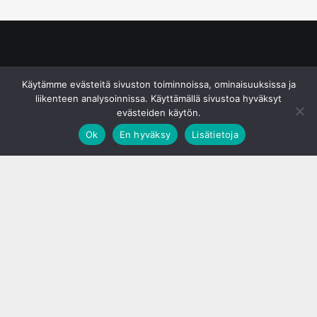
© S&J Media Oy
Käytämme evästeitä sivuston toiminnoissa, ominaisuuksissa ja
liikenteen analysoinnissa. Käyttämällä sivustoa hyväksyt
evästeiden käytön.
Ok
En hyväksy
Lisätietoja
;