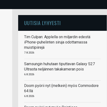
UUTISIA LYHYESTI
Tim Culpan: Applella on miljardin edestä
iPhone-puhelinten siruja odottamassa
muistipiirejä
7.8.2026
Samsungin huhutaan tiputtavan Galaxy S27
Ultrasta neljännen takakameran pois
6.8.2026
Doom pyörii nyt (melkein) myös Commodore
64:llä
6.8.2026