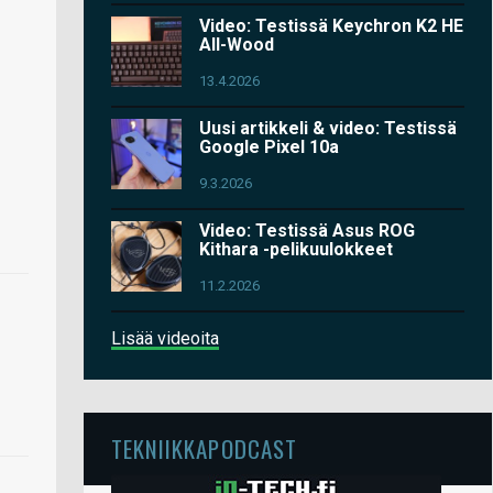
Video: Testissä Keychron K2 HE
All-Wood
13.4.2026
Uusi artikkeli & video: Testissä
Google Pixel 10a
9.3.2026
Video: Testissä Asus ROG
Kithara -pelikuulokkeet
11.2.2026
Lisää videoita
TEKNIIKKAPODCAST