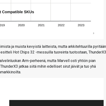
mista ja muista kevyistä laitteista, mutta arkkitehtuurilla pyritään
esitteli Hot Chips 32 -messuilla tuoreinta tuotostaan, ThunderX3
lvelinluokan Arm-perheenä, mutta Marvell osti yhtiön pian
ThunderX3 jatkaa siitä mihin edelliset sirut jäivät ja tuo yhä
markkinoilta.