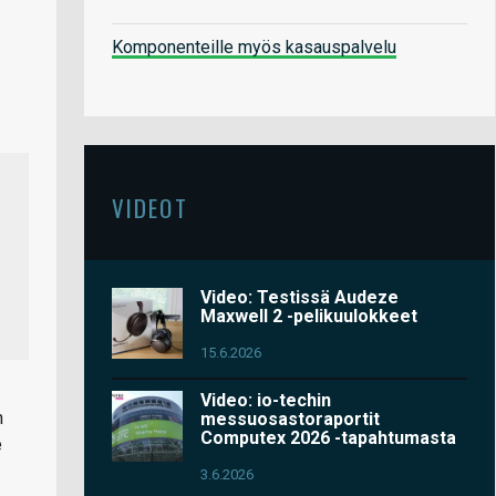
Komponenteille myös kasauspalvelu
VIDEOT
Video: Testissä Audeze
Maxwell 2 -pelikuulokkeet
15.6.2026
Video: io-techin
n
messuosastoraportit
Computex 2026 -tapahtumasta
e
3.6.2026