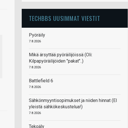
TECHBBS UUSIMMAT VIESTIT
Pyöräily
7.8.2026
Mikä ärsyttää pyöräilijöissä (Oli:
Kilpapyöräilijöiden "pakat"..)
7.8.2026
Battlefield 6
7.8.2026
Sähkönmyyntisopimukset ja niiden hinnat (EI
yleistä sähkökeskustelua!)
7.8.2026
Tekoäly