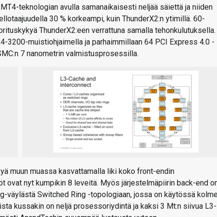
T4-teknologian avulla samanaikaisesti neljää säiettä ja niiden
llotaajuudella 30 % korkeampi, kuin ThunderX2:n ytimillä. 60-
suorituskykyä ThunderX2:een verrattuna samalla tehonkulutuksella.
DR4-3200-muistiohjaimella ja parhaimmillaan 64 PCI Express 4.0 -
TSMC:n 7 nanometrin valmistusprosessilla.
ykyä muun muassa kasvattamalla liki koko front-endin
t ovat nyt kumpikin 8 leveitä. Myös järjestelmäpiirin back-end o
Ring-väylästä Switched Ring -topologiaan, jossa on käytössä kolm
ista kussakin on neljä prosessoriydintä ja kaksi 3 Mt:n siivua L3-