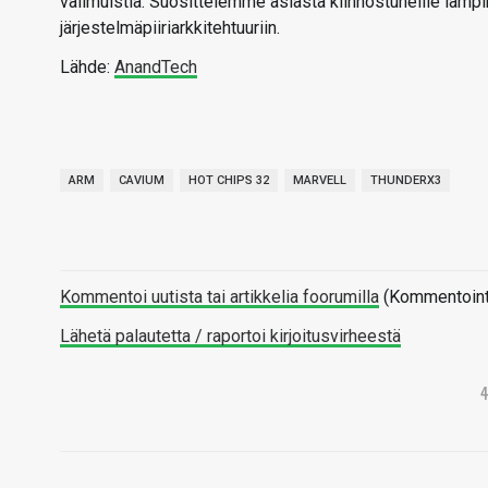
välimuistia. Suosittelemme asiasta kiinnostuneille läm
järjestelmäpiiriarkkitehtuuriin.
Lähde:
AnandTech
ARM
CAVIUM
HOT CHIPS 32
MARVELL
THUNDERX3
Kommentoi uutista tai artikkelia foorumilla
(Kommentointi 
Lähetä palautetta / raportoi kirjoitusvirheestä