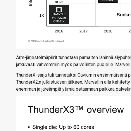
Arm-järjestelmäpiirit tunnetaan parhaiten lähinnä älypuheli
jatkuvasti vahvemmin myös palvelinten puolelle. Marvell 
ThunderX-sarja tuli tunnetuksi Caviumin ensimmäisenä pa
ThunderX2:n julkistuksen jälkeen. Marvellin alla kehitetty 
enemmän ja järeämpiä ytimiä petaamaan paikkaa palvelin