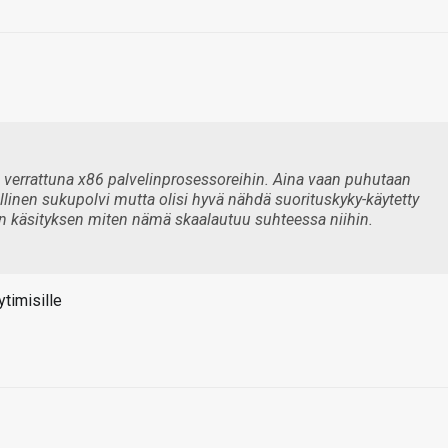
a verrattuna x86 palvelinprosessoreihin. Aina vaan puhutaan
linen sukupolvi mutta olisi hyvä nähdä suorituskyky-käytetty
kun käsityksen miten nämä skaalautuu suhteessa niihin.
timisille