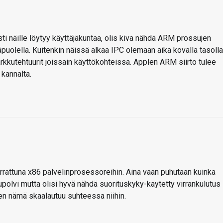
sti näille löytyy käyttäjäkuntaa, olis kiva nähdä ARM prossujen
uolella. Kuitenkin näissä alkaa IPC olemaan aika kovalla tasolla
rkkutehtuurit joissain käyttökohteissa. Applen ARM siirto tulee
kannalta.
errattuna x86 palvelinprosessoreihin. Aina vaan puhutaan kuinka
polvi mutta olisi hyvä nähdä suorituskyky-käytetty virrankulutus
ten nämä skaalautuu suhteessa niihin.