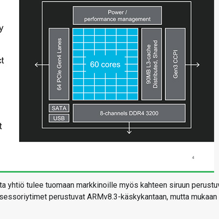
ta yhtiö tulee tuomaan markkinoille myös kahteen siruun perustu
osessoriytimet perustuvat ARMv8.3-käskykantaan, mutta mukaan