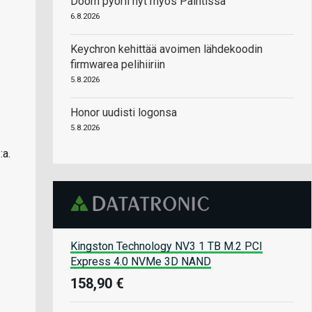
Doom pyörii nyt myös Paintissa
6.8.2026
Keychron kehittää avoimen lähdekoodin
firmwarea pelihiiriin
5.8.2026
Honor uudisti logonsa
5.8.2026
:a.
Kingston Technology NV3 1 TB M.2 PCI
Express 4.0 NVMe 3D NAND
158,90 €