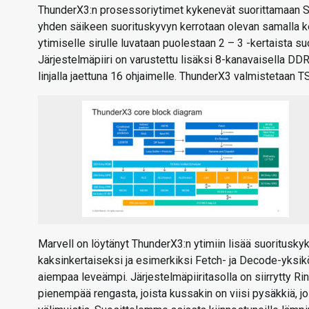
ThunderX3:n prosessoriytimet kykenevät suorittamaan SM
yhden säikeen suorituskyvyn kerrotaan olevan samalla ke
ytimiselle sirulle luvataan puolestaan 2 – 3 -kertaista 
Järjestelmäpiiri on varustettu lisäksi 8-kanavaisella D
linjalla jaettuna 16 ohjaimelle. ThunderX3 valmistetaan 
Marvell on löytänyt ThunderX3:n ytimiin lisää suoritusk
kaksinkertaiseksi ja esimerkiksi Fetch- ja Decode-yksikö
aiempaa leveämpi. Järjestelmäpiiritasolla on siirrytty 
pienempää rengasta, joista kussakin on viisi pysäkkiä, jo