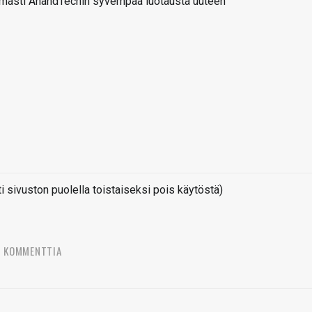
pimästi AnandTechin syvempää luotausta uuteen
sivuston puolella toistaiseksi pois käytöstä)
4 KOMMENTTIA