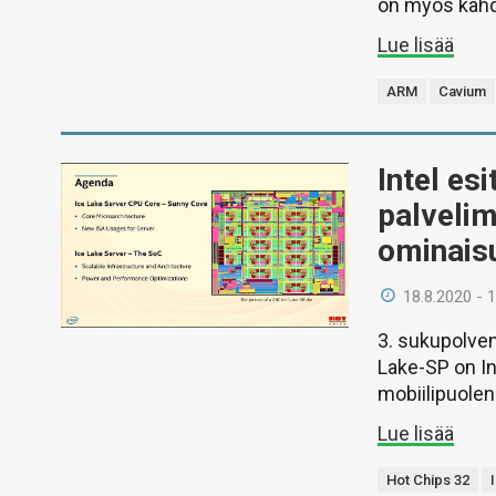
on myös kahde
Lue lisää
ARM
Cavium
Intel es
palvelim
ominais
18.8.2020 - 
3. sukupolve
Lake-SP on I
mobiilipuolen
Lue lisää
Hot Chips 32