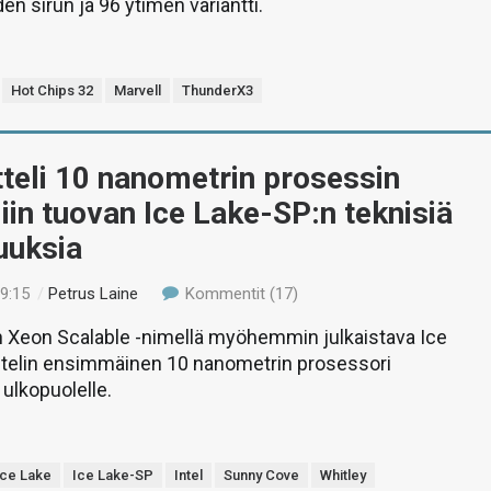
n sirun ja 96 ytimen variantti.
Hot Chips 32
Marvell
ThunderX3
itteli 10 nanometrin prosessin
iin tuovan Ice Lake-SP:n teknisiä
uuksia
19:15
/
Petrus Laine
Kommentit (17)
n Xeon Scalable -nimellä myöhemmin julkaistava Ice
ntelin ensimmäinen 10 nanometrin prosessori
 ulkopuolelle.
Ice Lake
Ice Lake-SP
Intel
Sunny Cove
Whitley