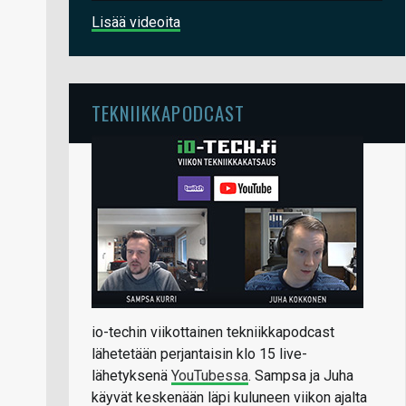
Lisää videoita
TEKNIIKKAPODCAST
io-techin viikottainen tekniikkapodcast
lähetetään perjantaisin klo 15 live-
lähetyksenä
YouTubessa
. Sampsa ja Juha
käyvät keskenään läpi kuluneen viikon ajalta