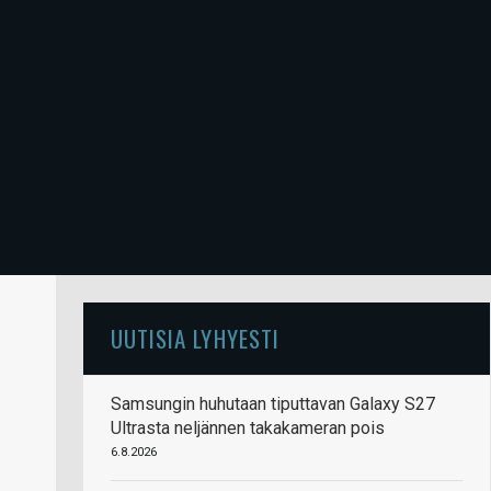
UUTISIA LYHYESTI
Samsungin huhutaan tiputtavan Galaxy S27
Ultrasta neljännen takakameran pois
6.8.2026