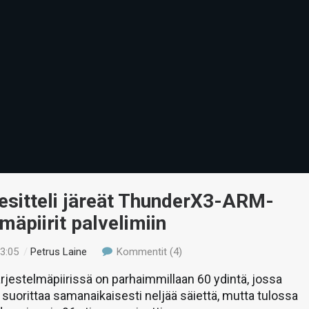
esitteli järeät ThunderX3-ARM-
lmäpiirit palvelimiin
23:05
/
Petrus Laine
Kommentit (4)
jestelmäpiirissä on parhaimmillaan 60 ydintä, jossa
i suorittaa samanaikaisesti neljää säiettä, mutta tulossa