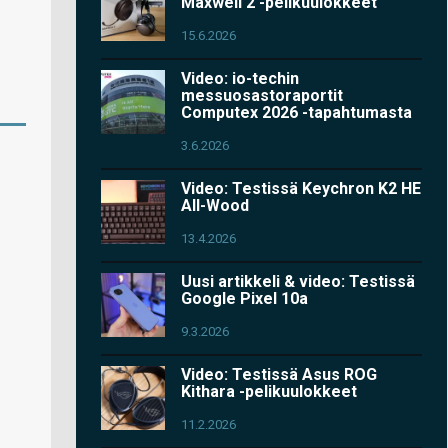
Maxwell 2 -pelikuulokkeet
15.6.2026
Video: io-techin
messuosastoraportit
Computex 2026 -tapahtumasta
3.6.2026
Video: Testissä Keychron K2 HE
All-Wood
13.4.2026
Uusi artikkeli & video: Testissä
Google Pixel 10a
9.3.2026
Video: Testissä Asus ROG
Kithara -pelikuulokkeet
11.2.2026