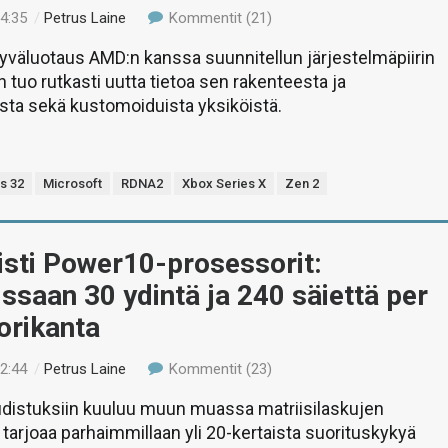
14:35
/
Petrus Laine
Kommentit (21)
yväluotaus AMD:n kanssa suunnitellun järjestelmäpiirin
n tuo rutkasti uutta tietoa sen rakenteesta ja
sta sekä kustomoiduista yksiköistä.
s 32
Microsoft
RDNA2
Xbox Series X
Zen 2
isti Power10-prosessorit:
saan 30 ydintä ja 240 säiettä per
orikanta
22:44
/
Petrus Laine
Kommentit (23)
distuksiin kuuluu muun muassa matriisilaskujen
a tarjoaa parhaimmillaan yli 20-kertaista suorituskykyä