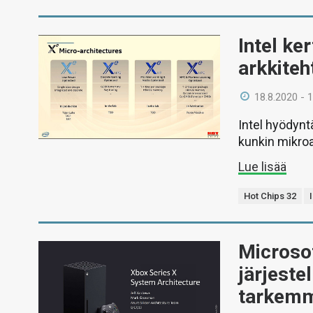
Intel ke
arkkiteh
18.8.2020 - 
Intel hyödynt
kunkin mikroar
Lue lisää
Hot Chips 32
Microsof
järjeste
tarkem