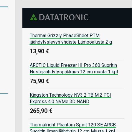
Thermal Grizzly PhaseSheet PTM
jäähdytyslevyn yhdiste Lämpöalusta 2 g
13,90 €
ARCTIC Liquid Freezer III Pro 360 Suoritin
Nestejäähdytyspakkaus 12 cm musta 1 kpl
75,90 €
Kingston Technology NV3 2 TB M.2 PCI
Express 4.0 NVMe 3D NAND
265,90 €
Thermalright Phantom Spirit 120 SE ARGB
Suoritin Ilmanjäähdytin 12 cm Musta 1 kpl