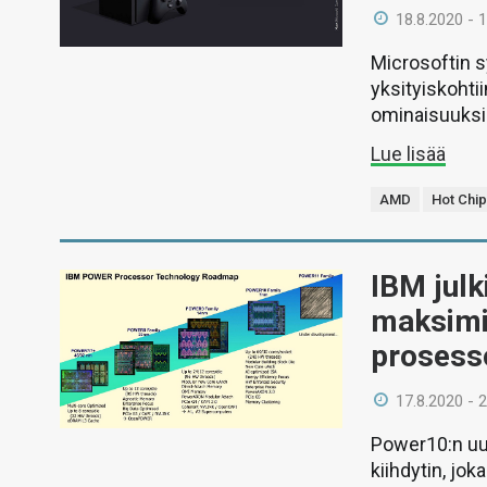
18.8.2020 - 
Microsoftin s
yksityiskohtii
ominaisuuksi
Lue lisää
AMD
Hot Chip
IBM julk
maksimis
prosess
17.8.2020 - 
Power10:n uu
kiihdytin, jok