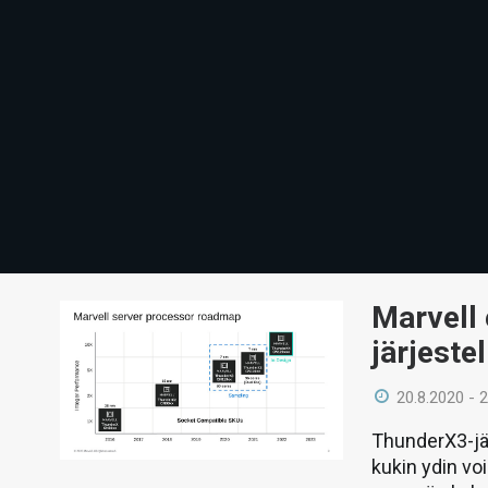
Marvell 
järjeste
20.8.2020 - 
ThunderX3-jär
kukin ydin vo