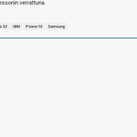
ssoriin verrattuna.
s 32
IBM
Power10
Samsung