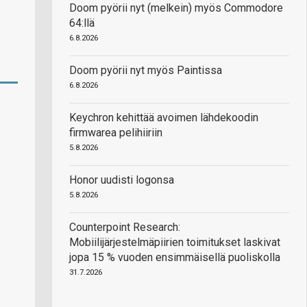
Doom pyörii nyt (melkein) myös Commodore
64:llä
6.8.2026
Doom pyörii nyt myös Paintissa
6.8.2026
Keychron kehittää avoimen lähdekoodin
firmwarea pelihiiriin
5.8.2026
Honor uudisti logonsa
5.8.2026
Counterpoint Research:
Mobiilijärjestelmäpiirien toimitukset laskivat
jopa 15 % vuoden ensimmäisellä puoliskolla
31.7.2026