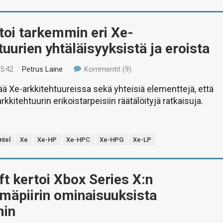
rtoi tarkemmin eri Xe-
tuurien yhtäläisyyksistä ja eroista
15:42
/
Petrus Laine
Kommentit (9)
ää Xe-arkkitehtuureissa sekä yhteisiä elementtejä, että
kkitehtuurin erikoistarpeisiin räätälöityjä ratkaisuja.
Intel
Xe
Xe-HP
Xe-HPC
Xe-HPG
Xe-LP
t kertoi Xbox Series X:n
lmäpiirin ominaisuuksista
min