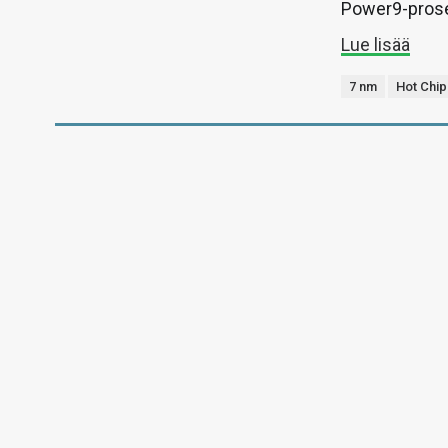
Power9-prose
Lue lisää
7 nm
Hot Chip