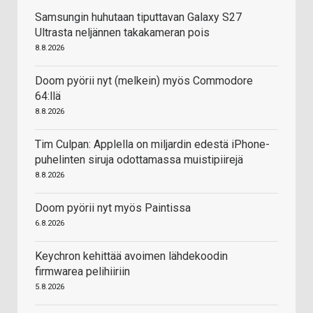
Samsungin huhutaan tiputtavan Galaxy S27
Ultrasta neljännen takakameran pois
8.8.2026
Doom pyörii nyt (melkein) myös Commodore
64:llä
8.8.2026
Tim Culpan: Applella on miljardin edestä iPhone-
puhelinten siruja odottamassa muistipiirejä
8.8.2026
Doom pyörii nyt myös Paintissa
6.8.2026
Keychron kehittää avoimen lähdekoodin
firmwarea pelihiiriin
5.8.2026