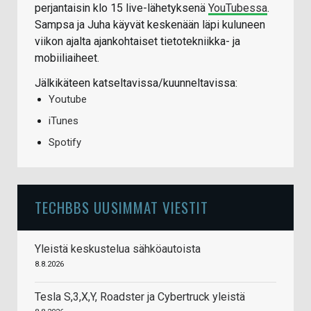
perjantaisin klo 15 live-lähetyksenä
YouTubessa
.
Sampsa ja Juha käyvät keskenään läpi kuluneen
viikon ajalta ajankohtaiset tietotekniikka- ja
mobiiliaiheet.
Jälkikäteen katseltavissa/kuunneltavissa:
Youtube
iTunes
Spotify
TECHBBS UUSIMMAT VIESTIT
Yleistä keskustelua sähköautoista
8.8.2026
Tesla S,3,X,Y, Roadster ja Cybertruck yleistä