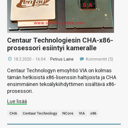
KAUPPA
VAIHDA TEEMA
Centaur Technologiesin CHA-x86-
prosessori esiintyi kameralle
HAKU
18.2.2020 - 16:04
/
Petrus Laine
Kommentit (5)
Centaur Technologyn emoyhtiö VIA on kolmas
tämän hetkisistä x86-lisenssin haltijoista ja CHA
ensimmäinen tekoälykiihdyttimen sisältävä x86-
prosessori.
Lue lisää
CHA
Centaur Technology
NCore
VIA
x86