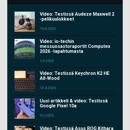
Video: Testissä Audeze Maxwell 2
-pelikuulokkeet
15.6.2026
Video: io-techin
messuosastoraportit Computex
2026 -tapahtumasta
3.6.2026
Video: Testissä Keychron K2 HE
All-Wood
13.4.2026
Uusi artikkeli & video: Testissä
Google Pixel 10a
9.3.2026
Video: Testissä Asus ROG Kithara