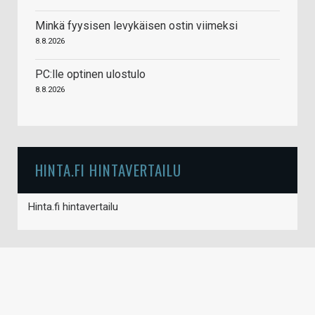
Minkä fyysisen levykäisen ostin viimeksi
8.8.2026
PC:lle optinen ulostulo
8.8.2026
HINTA.FI HINTAVERTAILU
Hinta.fi hintavertailu