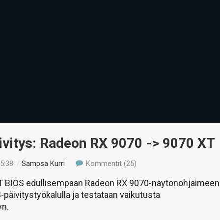
ivitys: Radeon RX 9070 -> 9070 XT
15:38
/
Sampsa Kurri
Kommentit (25)
XT BIOS edullisempaan Radeon RX 9070-näytönohjaimeen
äivitystyökalulla ja testataan vaikutusta
yn.