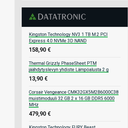
Kingston Technology NV3 1 TB M.2 PCI
Express 4.0 NVMe 3D NAND
158,90 €
Thermal Grizzly PhaseSheet PTM
jäähdytyslevyn yhdiste Lämpöalusta 2 g
13,90 €
Corsair Vengeance CMK32GX5M2B6000C38
muistimoduuli 32 GB 2 x 16 GB DDR5 6000
MHz
479,90 €
Kingston Technology FURY Beast