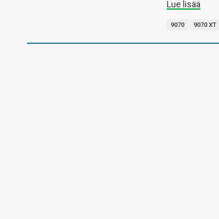
Lue lisää
9070
9070 XT