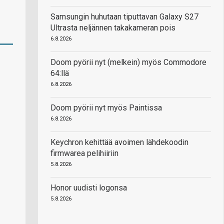
Samsungin huhutaan tiputtavan Galaxy S27
Ultrasta neljännen takakameran pois
6.8.2026
Doom pyörii nyt (melkein) myös Commodore
64:llä
6.8.2026
Doom pyörii nyt myös Paintissa
6.8.2026
Keychron kehittää avoimen lähdekoodin
firmwarea pelihiiriin
5.8.2026
Honor uudisti logonsa
5.8.2026