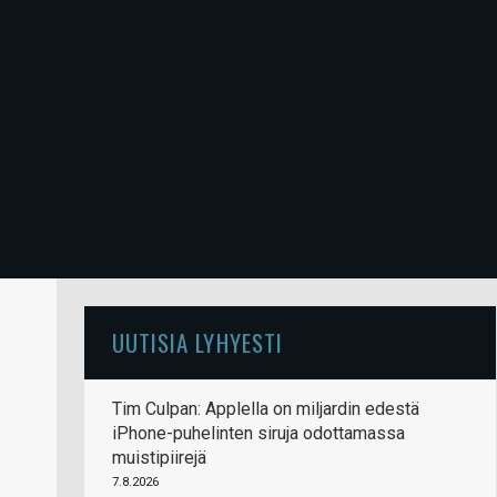
UUTISIA LYHYESTI
Tim Culpan: Applella on miljardin edestä
iPhone-puhelinten siruja odottamassa
muistipiirejä
7.8.2026