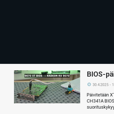
BIOS-pä
30.4.2025 - 
Päivitetään 
CH341A BIOS-p
suorituskyky