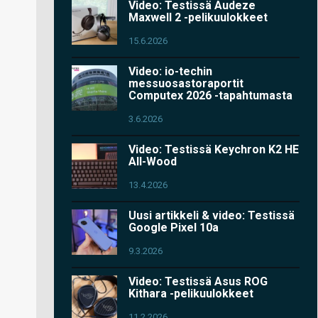
Video: Testissä Audeze
Maxwell 2 -pelikuulokkeet
15.6.2026
Video: io-techin
messuosastoraportit
Computex 2026 -tapahtumasta
3.6.2026
Video: Testissä Keychron K2 HE
All-Wood
13.4.2026
Uusi artikkeli & video: Testissä
Google Pixel 10a
9.3.2026
Video: Testissä Asus ROG
Kithara -pelikuulokkeet
11.2.2026