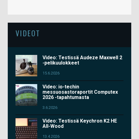
VIDEOT
Video: Testissä Audeze Maxwell 2
-pelikuulokkeet
15.6.2026
Video: io-techin
messuosastoraportit Computex
2026 -tapahtumasta
3.6.2026
Video: Testissä Keychron K2 HE
All-Wood
13.4.2026