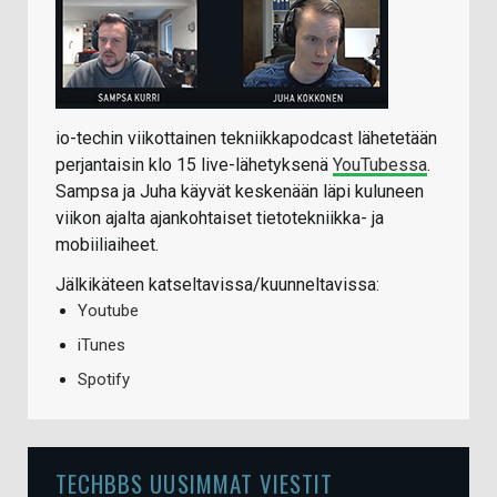
io-techin viikottainen tekniikkapodcast lähetetään
perjantaisin klo 15 live-lähetyksenä
YouTubessa
.
Sampsa ja Juha käyvät keskenään läpi kuluneen
viikon ajalta ajankohtaiset tietotekniikka- ja
mobiiliaiheet.
Jälkikäteen katseltavissa/kuunneltavissa:
Youtube
iTunes
Spotify
TECHBBS UUSIMMAT VIESTIT