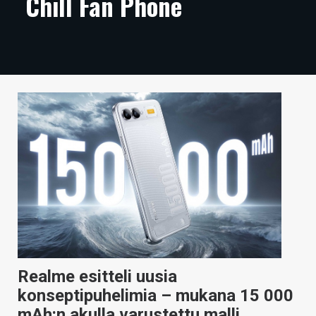
Chill Fan Phone
ARTIKKELIT
VIDEOT
TECHBBS
TIETOA
HINTA.FI
KAUPPA
VAIHDA TEEMA
HAKU
Realme esitteli uusia
konseptipuhelimia – mukana 15 000
mAh:n akulla varustettu malli