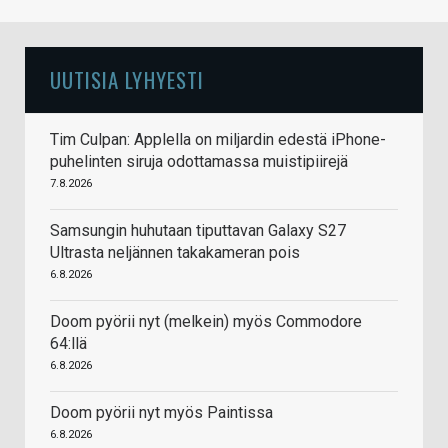
UUTISIA LYHYESTI
Tim Culpan: Applella on miljardin edestä iPhone-
puhelinten siruja odottamassa muistipiirejä
7.8.2026
Samsungin huhutaan tiputtavan Galaxy S27
Ultrasta neljännen takakameran pois
6.8.2026
Doom pyörii nyt (melkein) myös Commodore
64:llä
6.8.2026
Doom pyörii nyt myös Paintissa
6.8.2026