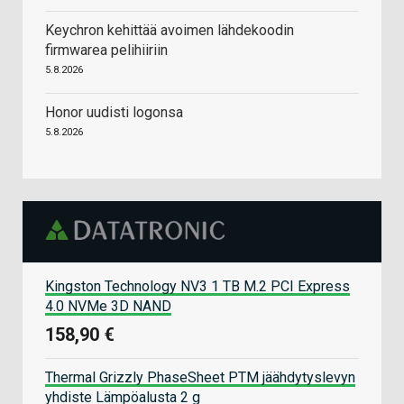
Keychron kehittää avoimen lähdekoodin
firmwarea pelihiiriin
5.8.2026
Honor uudisti logonsa
5.8.2026
Kingston Technology NV3 1 TB M.2 PCI Express
4.0 NVMe 3D NAND
158,90 €
Thermal Grizzly PhaseSheet PTM jäähdytyslevyn
yhdiste Lämpöalusta 2 g