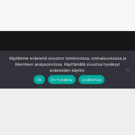
© S&J Media Oy
Käytämme evästeitä sivuston toiminnoissa, ominaisuuksissa ja
liikenteen analysoinnissa. Käyttämällä sivustoa hyväksyt
evästeiden käytön.
Ok
En hyväksy
Lisätietoja
;