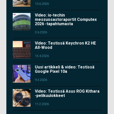
15.6.2026
Video: io-techin
messuosastoraportit Computex
2026 -tapahtumasta
3.6.2026
Video: Testissä Keychron K2 HE
All-Wood
13.4.2026
Uusi artikkeli & video: Testissä
Google Pixel 10a
9.3.2026
Video: Testissä Asus ROG Kithara
-pelikuulokkeet
11.2.2026