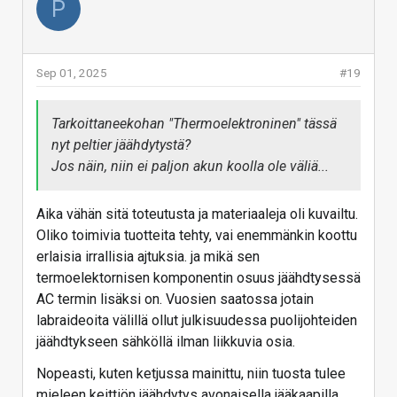
P
Sep 01, 2025
#19
Tarkoittaneekohan "Thermoelektroninen" tässä
nyt peltier jäähdytystä?
Jos näin, niin ei paljon akun koolla ole väliä...
Aika vähän sitä toteutusta ja materiaaleja oli kuvailtu.
Oliko toimivia tuotteita tehty, vai enemmänkin koottu
erlaisia irrallisia ajtuksia. ja mikä sen
termoelektornisen komponentin osuus jäähdtysessä
AC termin lisäksi on. Vuosien saatossa jotain
labraideoita välillä ollut julkisuudessa puolijohteiden
jäähdtykseen sähköllä ilman liikkuvia osia.
Nopeasti, kuten ketjussa mainittu, niin tuosta tulee
mieleen keittiön jäähdytys avonaisella jääkaapilla.