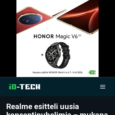
Realme esitteli uusia
UUTISET
konseptipuhelimia – mukana