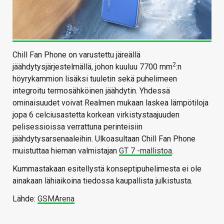
Chill Fan Phone on varustettu järeällä
2
jäähdytysjärjestelmällä, johon kuuluu 7700 mm
:n
höyrykammion lisäksi tuuletin sekä puhelimeen
integroitu termosähköinen jäähdytin. Yhdessä
ominaisuudet voivat Realmen mukaan laskea lämpötiloja
jopa 6 celciusastetta korkean virkistystaajuuden
pelisessioissa verrattuna perinteisiin
jäähdytysarsenaaleihin. Ulkoasultaan Chill Fan Phone
muistuttaa hieman valmistajan
GT 7 -mallistoa
.
Kummastakaan esitellystä konseptipuhelimesta ei ole
ainakaan lähiaikoina tiedossa kaupallista julkistusta.
Lähde:
GSMArena