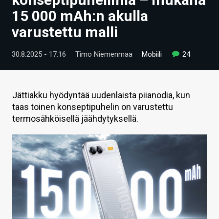
ARTIKKELIT
15 000 mAh:n akulla
varustettu malli
VIDEOT
TECHBBS
30.8.2025 - 17:16
Timo Niemenmaa
Mobiili
24
TIETOA
HINTA.FI
Jättiakku hyödyntää uudenlaista piianodia, kun
taas toinen konseptipuhelin on varustettu
KAUPPA
termosähköisellä jäähdytyksellä.
VAIHDA TEEMA
HAKU