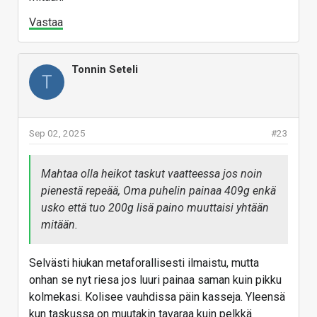
nykytilannetta. Joka tapauksessa kun nämä
Vastaa
vaihtoehdot ovat yleensä perustaltaan vähän
heikkoa useamman vuoden takaista tasoa ja
maksavat saman 700-800€ kuin uusin Samsung S
Tonnin Seteli
syksyhintaan, ei se oikein kohtaa.
T
Vastaa
Sep 02, 2025
#23
Mahtaa olla heikot taskut vaatteessa jos noin
pienestä repeää, Oma puhelin painaa 409g enkä
usko että tuo 200g lisä paino muuttaisi yhtään
mitään.
Selvästi hiukan metaforallisesti ilmaistu, mutta
onhan se nyt riesa jos luuri painaa saman kuin pikku
kolmekasi. Kolisee vauhdissa päin kasseja. Yleensä
kun taskussa on muutakin tavaraa kuin pelkkä