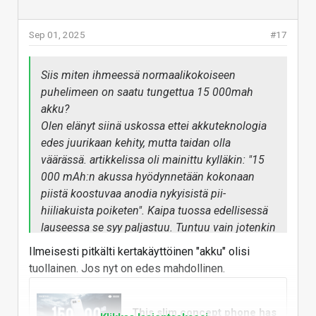
Sep 01, 2025
#17
Siis miten ihmeessä normaalikokoiseen
puhelimeen on saatu tungettua 15 000mah
akku?
Olen elänyt siinä uskossa ettei akkuteknologia
edes juurikaan kehity, mutta taidan olla
väärässä. artikkelissa oli mainittu kylläkin: "15
000 mAh:n akussa hyödynnetään kokonaan
piistä koostuvaa anodia nykyisistä pii-
hiiliakuista poiketen". Kaipa tuossa edellisessä
lauseessa se syy paljastuu. Tuntuu vain jotenkin
ihan käsittämättömältä tuo akun koko.
Ilmeisesti pitkälti kertakäyttöinen "akku" olisi
Tässä vaiheessa on kyllä jo pakko alkaa epäillä
tuollainen. Jos nyt on edes mahdollinen.
tuleeko näitä oikeasti edes kauppoihin näillä
spekseillä.
This slim concept phone has