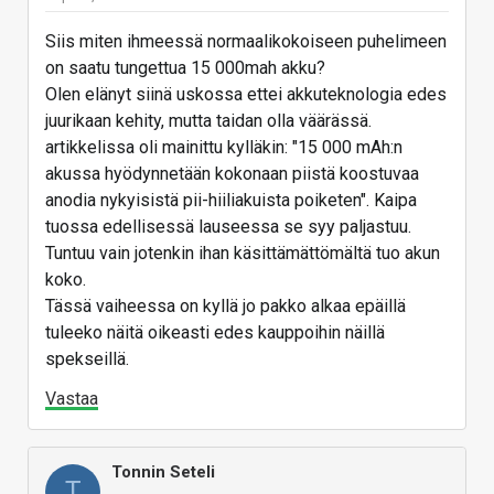
Siis miten ihmeessä normaalikokoiseen puhelimeen
on saatu tungettua 15 000mah akku?
Olen elänyt siinä uskossa ettei akkuteknologia edes
juurikaan kehity, mutta taidan olla väärässä.
artikkelissa oli mainittu kylläkin: "15 000 mAh:n
akussa hyödynnetään kokonaan piistä koostuvaa
anodia nykyisistä pii-hiiliakuista poiketen". Kaipa
tuossa edellisessä lauseessa se syy paljastuu.
Tuntuu vain jotenkin ihan käsittämättömältä tuo akun
koko.
Tässä vaiheessa on kyllä jo pakko alkaa epäillä
tuleeko näitä oikeasti edes kauppoihin näillä
spekseillä.
Vastaa
Tonnin Seteli
T