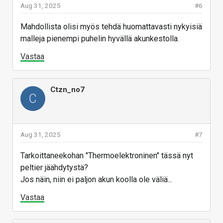
Aug 31, 2025
#6
Mahdollista olisi myös tehdä huomattavasti nykyisiä
malleja pienempi puhelin hyvällä akunkestolla.
Vastaa
Ctzn_no7
C
Aug 31, 2025
#7
Tarkoittaneekohan "Thermoelektroninen" tässä nyt
peltier jäähdytystä?
Jos näin, niin ei paljon akun koolla ole väliä...
Vastaa