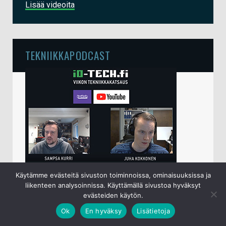
Lisää videoita
TEKNIIKKAPODCAST
Käytämme evästeitä sivuston toiminnoissa, ominaisuuksissa ja
io-techin viikottainen tekniikkapodcast lähetetään
liikenteen analysoinnissa. Käyttämällä sivustoa hyväksyt
perjantaisin klo 15 live-lähetyksenä
YouTubessa
.
evästeiden käytön.
Sampsa ja Juha käyvät keskenään läpi kuluneen
Ok
En hyväksy
Lisätietoja
viikon ajalta ajankohtaiset tietotekniikka- ja
mobiiliaiheet.