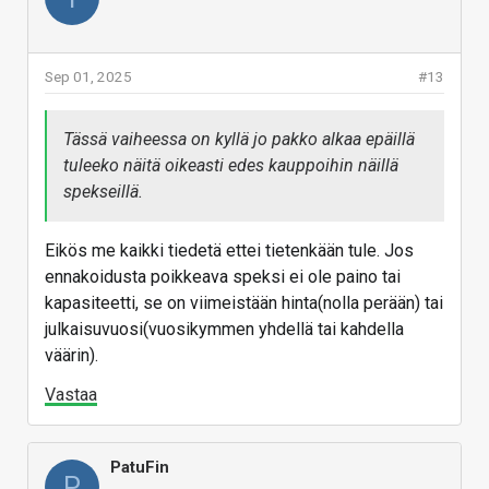
Sep 01, 2025
#13
Tässä vaiheessa on kyllä jo pakko alkaa epäillä
tuleeko näitä oikeasti edes kauppoihin näillä
spekseillä.
Eikös me kaikki tiedetä ettei tietenkään tule. Jos
ennakoidusta poikkeava speksi ei ole paino tai
kapasiteetti, se on viimeistään hinta(nolla perään) tai
julkaisuvuosi(vuosikymmen yhdellä tai kahdella
väärin).
Vastaa
PatuFin
P