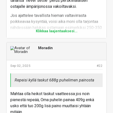
tahansa "never settle" perus perskiinalaisen
ostajalle ämpärijonossa vakoiltavaksi.
Jos ajattelee tavallista hieman valtavirrasta
poikkeavaa kysyntää, voisi aika moni olla tarjontaa
nähdessään halukas ostamaan esimerkiksi 250-350
Klikkaa laajentaaksesi...
grammaa painavia puhelimia joissa nyt vaan on
vähän isompi akku ja ehkä vähän lujempi rakenne jo
ilman kaikenlaisia turhakekuoria. Ei niinkään
Moradin
sisäänrakennettuja projektoreja, aktiivista
ilmajäähdytystä ja 1-2 tuuman paksuisia laitteita. Se
on ihan oma jenginsä joka ei ole lukumäärässä ja
Sep 02, 2025
#22
maksukyvyssä vakavasti otettava kohderyhmä. Ison
akkukapasiteetin tarve ei tarkoita sitä että pitää
Repeisi kyllä taskut 688g puhelimen painosta
suoraan lisätä ampeeritunteja +200% tai +400% S
Ultrasta vaan joku 30-50% veisi pitkälle.
Mahtaa olla heikot taskut vaatteessa jos noin
Ja onhan näitä tavallaan ollutkin. CAT ainakin myi
pienestä repeää, Oma puhelin painaa 409g enkä
joitain vähän kolhittavampia ja vesitiiviitä puhelimia
usko että tuo 200g lisä paino muuttaisi yhtään
isohkolla akulla jo kauan sitten. En jaksa tutkia
mitään.