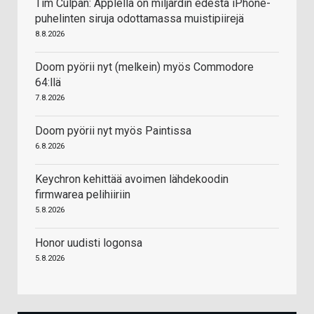
Tim Culpan: Applella on miljardin edestä iPhone-
puhelinten siruja odottamassa muistipiirejä
8.8.2026
Doom pyörii nyt (melkein) myös Commodore
64:llä
7.8.2026
Doom pyörii nyt myös Paintissa
6.8.2026
Keychron kehittää avoimen lähdekoodin
firmwarea pelihiiriin
5.8.2026
Honor uudisti logonsa
5.8.2026