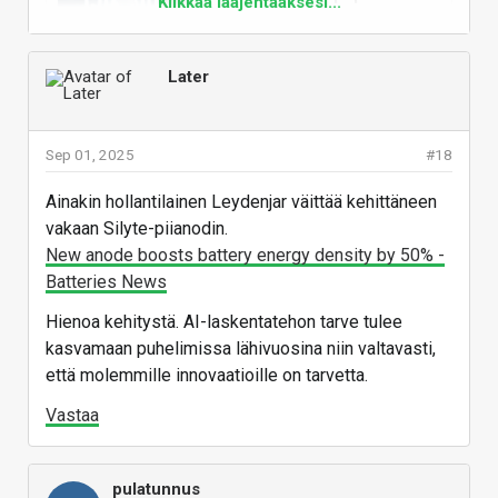
Klikkaa laajentaaksesi...
a 15,000mAh battery, but one
giant drawback
Thought the Samsung Galaxy S25
Later
Ultra and OnePlus 13 had big
batteries? This concept phone has
a bigger battery than some power
banks.
Sep 01, 2025
#18
www.androidauthority.com
Ainakin hollantilainen Leydenjar väittää kehittäneen
vakaan Silyte-piianodin.
New anode boosts battery energy density by 50% -
a phone with a pure silicon battery like this
Batteries News
realme concept device would be extremely
Hienoa kehitystä. AI-laskentatehon tarve tulee
prone to battery swelling and degradation. This
kasvamaan puhelimissa lähivuosina niin valtavasti,
suggests that we shouldn’t expect to see a
että molemmille innovaatioille on tarvetta.
commercial version of this 15,000mAh phone
any time soon. It simply doesn’t appear to be
Vastaa
safe for long-term usage.
pulatunnus
Vastaa