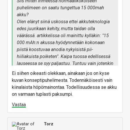
Siis miten ihmeessä normaalikokoiseen
puhelimeen on saatu tungettua 15 000mah
akku?
Olen elänyt siinä uskossa ettei akkuteknologia
edes juurikaan kehity, mutta taidan olla
väärässä. artikkelissa oli mainittu kylläkin: "15
000 mAh:n akussa hyödynnetään kokonaan
piistä koostuvaa anodia nykyisistä pii-
hiiliakuista poiketen". Kaipa tuossa edellisessä
lauseessa se syy paljastuu. Tuntuu vain jotenkin
ihan käsittämättömältä tuo akun koko.
Ei siihen oikeasti olekkaan, ainakaan jos on kyse
Tässä vaiheessa on kyllä jo pakko alkaa epäillä
kuvan konseptipuhelimesta. Todennäköisesti vain
tuleeko näitä oikeasti edes kauppoihin näillä
kiinalaista höpömainontaa. Todellisuudessa se akku
spekseillä.
on varmaan tuplasti paksumpi.
Vastaa
Torz