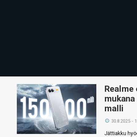
Realme e
mukana 
malli
30.8.2025 - 
Jättiakku hyö