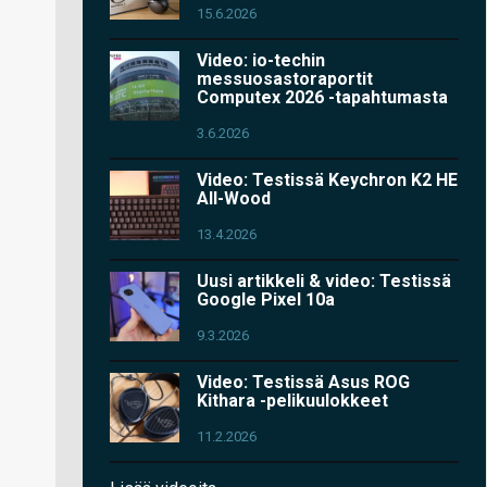
15.6.2026
Video: io-techin
messuosastoraportit
Computex 2026 -tapahtumasta
3.6.2026
Video: Testissä Keychron K2 HE
All-Wood
13.4.2026
Uusi artikkeli & video: Testissä
Google Pixel 10a
9.3.2026
Video: Testissä Asus ROG
Kithara -pelikuulokkeet
11.2.2026