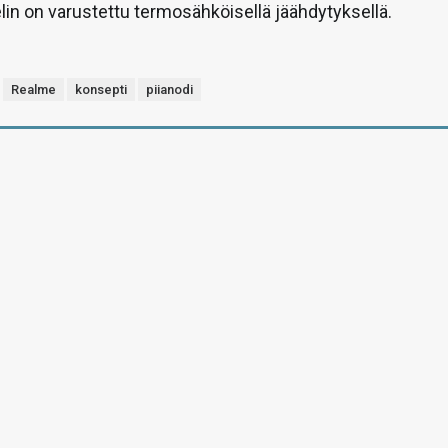
in on varustettu termosähköisellä jäähdytyksellä.
Realme
konsepti
piianodi