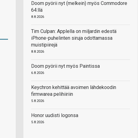
Doom pyörii nyt (melkein) myös Commodore
64:llä
8.8.2026
Tim Culpan: Applella on miljardin edestä
iPhone-puhelinten siruja odottamassa
muistipiirejä
8.8.2026
Doom pyörii nyt myös Paintissa
6.8.2026
Keychron kehittää avoimen lähdekoodin
firmwarea pelihiiriin
5.8.2026
Honor uudisti logonsa
5.8.2026