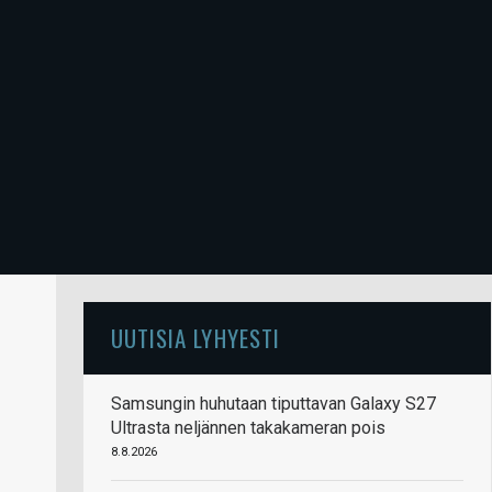
UUTISIA LYHYESTI
Samsungin huhutaan tiputtavan Galaxy S27
Ultrasta neljännen takakameran pois
8.8.2026