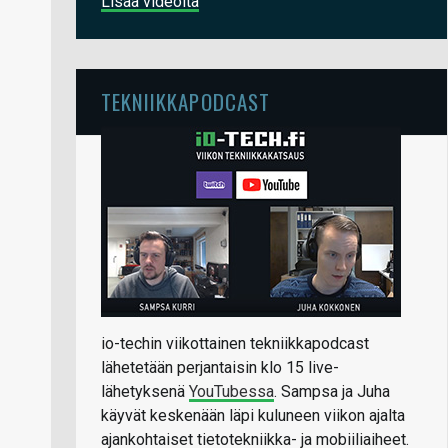
Lisää videoita
TEKNIIKKAPODCAST
io-techin viikottainen tekniikkapodcast
lähetetään perjantaisin klo 15 live-
lähetyksenä
YouTubessa
. Sampsa ja Juha
käyvät keskenään läpi kuluneen viikon ajalta
ajankohtaiset tietotekniikka- ja mobiiliaiheet.