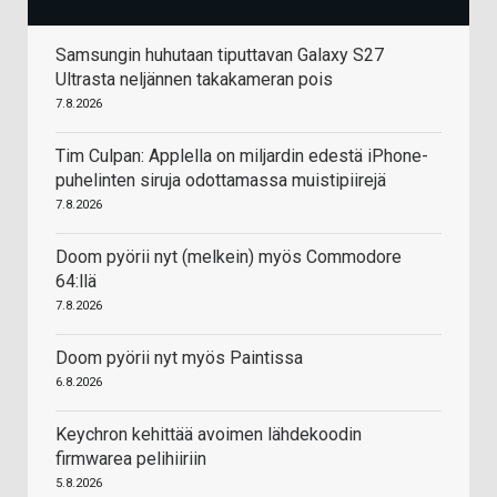
Samsungin huhutaan tiputtavan Galaxy S27
Ultrasta neljännen takakameran pois
7.8.2026
Tim Culpan: Applella on miljardin edestä iPhone-
puhelinten siruja odottamassa muistipiirejä
7.8.2026
Doom pyörii nyt (melkein) myös Commodore
64:llä
7.8.2026
Doom pyörii nyt myös Paintissa
6.8.2026
Keychron kehittää avoimen lähdekoodin
firmwarea pelihiiriin
5.8.2026