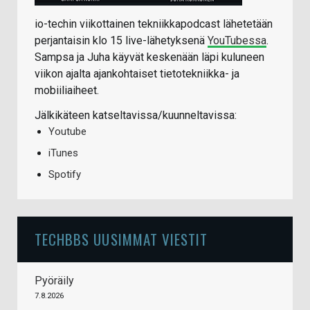
io-techin viikottainen tekniikkapodcast lähetetään
perjantaisin klo 15 live-lähetyksenä
YouTubessa
.
Sampsa ja Juha käyvät keskenään läpi kuluneen
viikon ajalta ajankohtaiset tietotekniikka- ja
mobiiliaiheet.
Jälkikäteen katseltavissa/kuunneltavissa:
Youtube
iTunes
Spotify
TECHBBS UUSIMMAT VIESTIT
Pyöräily
7.8.2026