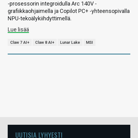
-prosessorin integroidulla Arc 140V -
grafiikkaohjaimella ja Copilot PC+ -yhteensopivalla
NPU-tekoälykiihdyttimellä.
Lue lisää
Claw 7 AI+
Claw 8 AI+
Lunar Lake
MSI
UUTISIA LYHYESTI