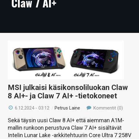
Claw 7 AI+
ARTIKKELIT
VIDEOT
TECHBBS
TIETOA
HINTA.FI
KAUPPA
VAIHDA TEEMA
MSI julkaisi käsikonsoliluokan Claw
8 AI+- ja Claw 7 AI+ -tietokoneet
6.12.2024 - 03:12
/
Petrus Laine
Kommentit (0)
HAKU
Sekä täysin uusi Claw 8 AI+ että aiemman A1M-
mallin runkoon perustuva Claw 7 AI+ sisältävät
Intelin Lunar Lake -arkkitehtuurin Core Ultra 7 258V