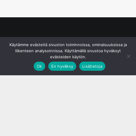
© S&J Media Oy
Käytämme evästeitä sivuston toiminnoissa, ominaisuuksissa ja
liikenteen analysoinnissa. Käyttämällä sivustoa hyväksyt
evästeiden käytön.
Ok
En hyväksy
Lisätietoja
;