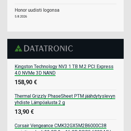
Honor uudisti logonsa
5.8.2026
Kingston Technology NV3 1 TB M.2 PCI Express
4.0 NVMe 3D NAND
158,90 €
Thermal Grizzly PhaseSheet PTM jäähdytyslevyn
yhdiste Lämpöalusta 2 g
13,90 €
Corsair Vengeance CMK32GX5M2B6000C38