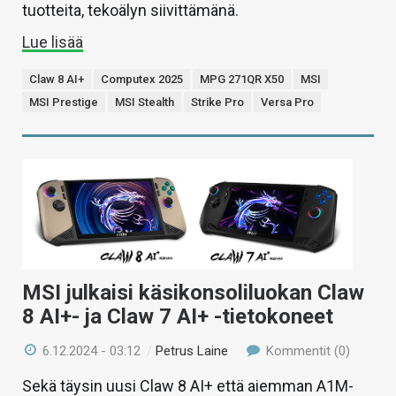
tuotteita, tekoälyn siivittämänä.
Lue lisää
Claw 8 AI+
Computex 2025
MPG 271QR X50
MSI
MSI Prestige
MSI Stealth
Strike Pro
Versa Pro
MSI julkaisi käsikonsoliluokan Claw
8 AI+- ja Claw 7 AI+ -tietokoneet
6.12.2024 - 03:12
/
Petrus Laine
Kommentit (0)
Sekä täysin uusi Claw 8 AI+ että aiemman A1M-