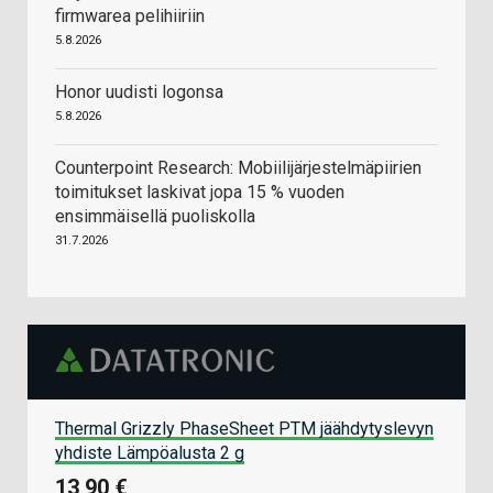
firmwarea pelihiiriin
5.8.2026
Honor uudisti logonsa
5.8.2026
Counterpoint Research: Mobiilijärjestelmäpiirien
toimitukset laskivat jopa 15 % vuoden
ensimmäisellä puoliskolla
31.7.2026
Thermal Grizzly PhaseSheet PTM jäähdytyslevyn
yhdiste Lämpöalusta 2 g
13,90 €