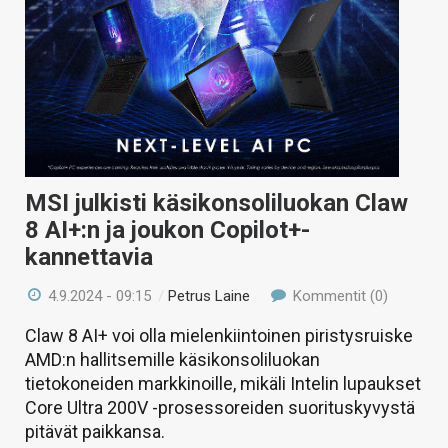
MSI julkisti käsikonsoliluokan Claw
8 AI+:n ja joukon Copilot+-
kannettavia
4.9.2024 - 09:15
/
Petrus Laine
Kommentit (0)
Claw 8 AI+ voi olla mielenkiintoinen piristysruiske
AMD:n hallitsemille käsikonsoliluokan
tietokoneiden markkinoille, mikäli Intelin lupaukset
Core Ultra 200V -prosessoreiden suorituskyvystä
pitävät paikkansa.