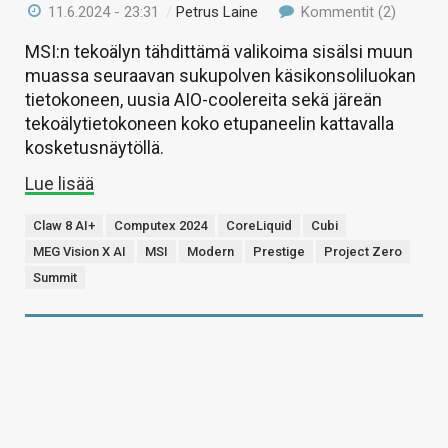
11.6.2024 - 23:31
/
Petrus Laine
Kommentit (2)
MSI:n tekoälyn tähdittämä valikoima sisälsi muun
muassa seuraavan sukupolven käsikonsoliluokan
tietokoneen, uusia AIO-coolereita sekä järeän
tekoälytietokoneen koko etupaneelin kattavalla
kosketusnäytöllä.
Lue lisää
Claw 8 AI+
Computex 2024
CoreLiquid
Cubi
MEG Vision X AI
MSI
Modern
Prestige
Project Zero
Summit