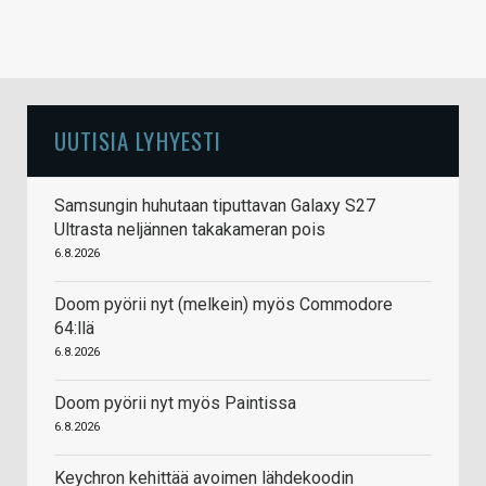
UUTISIA LYHYESTI
Samsungin huhutaan tiputtavan Galaxy S27
Ultrasta neljännen takakameran pois
6.8.2026
Doom pyörii nyt (melkein) myös Commodore
64:llä
6.8.2026
Doom pyörii nyt myös Paintissa
6.8.2026
Keychron kehittää avoimen lähdekoodin