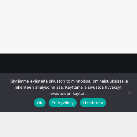
© S&J Media Oy
Käytämme evästeitä sivuston toiminnoissa, ominaisuuksissa ja
liikenteen analysoinnissa. Käyttämällä sivustoa hyväksyt
evästeiden käytön.
Ok
En hyväksy
Lisätietoja
;