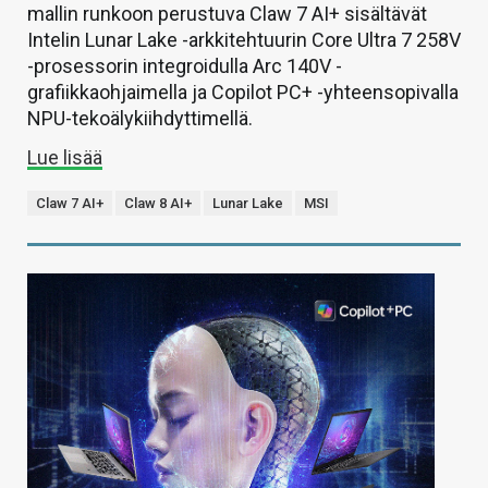
mallin runkoon perustuva Claw 7 AI+ sisältävät
Intelin Lunar Lake -arkkitehtuurin Core Ultra 7 258V
-prosessorin integroidulla Arc 140V -
grafiikkaohjaimella ja Copilot PC+ -yhteensopivalla
NPU-tekoälykiihdyttimellä.
Lue lisää
Claw 7 AI+
Claw 8 AI+
Lunar Lake
MSI