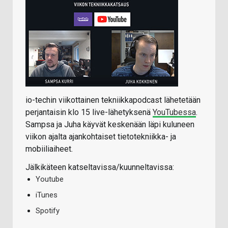
io-techin viikottainen tekniikkapodcast lähetetään
perjantaisin klo 15 live-lähetyksenä
YouTubessa
.
Sampsa ja Juha käyvät keskenään läpi kuluneen
viikon ajalta ajankohtaiset tietotekniikka- ja
mobiiliaiheet.
Jälkikäteen katseltavissa/kuunneltavissa:
Youtube
iTunes
Spotify