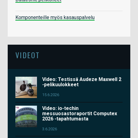
Komponenteille myös kasauspalvelu
VIDEOT
Video: Testissä Audeze Maxwell 2
-pelikuulokkeet
15.6.2026
Video: io-techin
messuosastoraportit Computex
2026 -tapahtumasta
3.6.2026