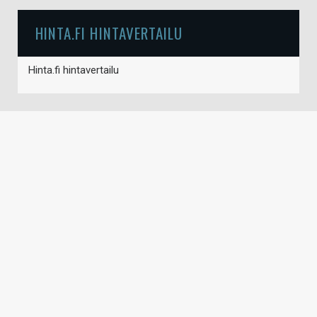
HINTA.FI HINTAVERTAILU
Hinta.fi hintavertailu