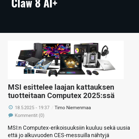
Claw 8 AI+
ARTIKKELIT
VIDEOT
TECHBBS
TIETOA
HINTA.FI
KAUPPA
VAIHDA TEEMA
MSI esittelee laajan kattauksen
tuotteitaan Computex 2025:ssä
18.5.2025 - 19:37
/
Timo Niemenmaa
Kommentit (0)
HAKU
MSI:n Computex-erikoisuuksiin kuuluu sekä uusia
että jo alkuvuoden CES-messuilla nähtyjä