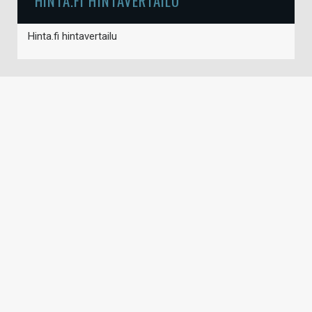
HINTA.FI HINTAVERTAILU
Hinta.fi hintavertailu