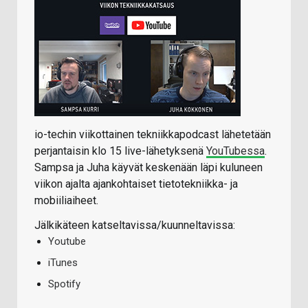
io-techin viikottainen tekniikkapodcast lähetetään
perjantaisin klo 15 live-lähetyksenä
YouTubessa
.
Sampsa ja Juha käyvät keskenään läpi kuluneen
viikon ajalta ajankohtaiset tietotekniikka- ja
mobiiliaiheet.
Jälkikäteen katseltavissa/kuunneltavissa:
Youtube
iTunes
Spotify