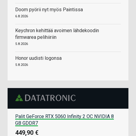
Doom pyörii nyt myös Paintissa
6.8.2026
Keychron kehittää avoimen lähdekoodin
firmwarea pelihiiriin
5.8.2026
Honor uudisti logonsa
5.8.2026
Palit GeForce RTX 5060 Infinity 2 OC NVIDIA 8
GB GDDR7
449,90 €