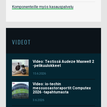
Komponenteille myös kasauspalvelu
VIDEOT
Video: Testissä Audeze Maxwell 2
-pelikuulokkeet
15.6.2026
Video: io-techin
messuosastoraportit Computex
2026 -tapahtumasta
3.6.2026