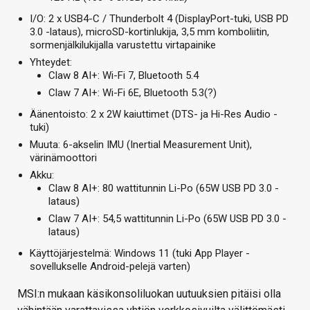
I/O: 2 x USB4-C / Thunderbolt 4 (DisplayPort-tuki, USB PD
3.0 -lataus), microSD-kortinlukija, 3,5 mm komboliitin,
sormenjälkilukijalla varustettu virtapainike
Yhteydet:
Claw 8 AI+: Wi-Fi 7, Bluetooth 5.4
Claw 7 AI+: Wi-Fi 6E, Bluetooth 5.3(?)
Äänentoisto: 2 x 2W kaiuttimet (DTS- ja Hi-Res Audio -
tuki)
Muuta: 6-akselin IMU (Inertial Measurement Unit),
värinämoottori
Akku:
Claw 8 AI+: 80 wattitunnin Li-Po (65W USB PD 3.0 -
lataus)
Claw 7 AI+: 54,5 wattitunnin Li-Po (65W USB PD 3.0 -
lataus)
Käyttöjärjestelmä: Windows 11 (tuki App Player -
sovellukselle Android-pelejä varten)
MSI:n mukaan käsikonsoliluokan uutuuksien pitäisi olla