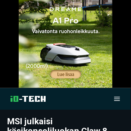
MSI julkaisi
UUTISET
käsikonsoliluokan Claw 8