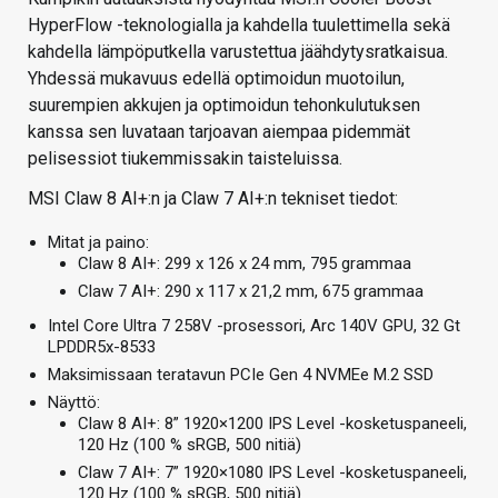
HyperFlow -teknologialla ja kahdella tuulettimella sekä
kahdella lämpöputkella varustettua jäähdytysratkaisua.
Yhdessä mukavuus edellä optimoidun muotoilun,
suurempien akkujen ja optimoidun tehonkulutuksen
kanssa sen luvataan tarjoavan aiempaa pidemmät
pelisessiot tiukemmissakin taisteluissa.
MSI Claw 8 AI+:n ja Claw 7 AI+:n tekniset tiedot:
Mitat ja paino:
Claw 8 AI+: 299 x 126 x 24 mm, 795 grammaa
Claw 7 AI+: 290 x 117 x 21,2 mm, 675 grammaa
Intel Core Ultra 7 258V -prosessori, Arc 140V GPU, 32 Gt
LPDDR5x-8533
Maksimissaan teratavun PCIe Gen 4 NVMEe M.2 SSD
Näyttö:
Claw 8 AI+: 8” 1920×1200 IPS Level -kosketuspaneeli,
120 Hz (100 % sRGB, 500 nitiä)
Claw 7 AI+: 7” 1920×1080 IPS Level -kosketuspaneeli,
120 Hz (100 % sRGB, 500 nitiä)