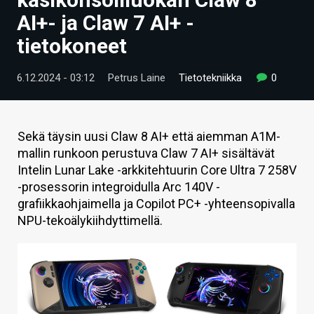
ARTIKKELIT
AI+- ja Claw 7 AI+ -
tietokoneet
VIDEOT
TECHBBS
6.12.2024 - 03:12
Petrus Laine
Tietotekniikka
0
TIETOA
HINTA.FI
Sekä täysin uusi Claw 8 AI+ että aiemman A1M-
mallin runkoon perustuva Claw 7 AI+ sisältävät
KAUPPA
Intelin Lunar Lake -arkkitehtuurin Core Ultra 7 258V
-prosessorin integroidulla Arc 140V -
VAIHDA TEEMA
grafiikkaohjaimella ja Copilot PC+ -yhteensopivalla
NPU-tekoälykiihdyttimellä.
HAKU