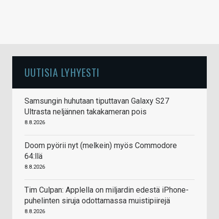
UUTISIA LYHYESTI
Samsungin huhutaan tiputtavan Galaxy S27
Ultrasta neljännen takakameran pois
8.8.2026
Doom pyörii nyt (melkein) myös Commodore
64:llä
8.8.2026
Tim Culpan: Applella on miljardin edestä iPhone-
puhelinten siruja odottamassa muistipiirejä
8.8.2026