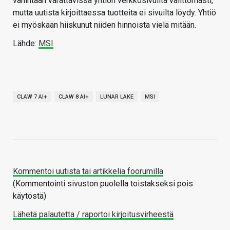
vähintään varattavissa yhtiön verkkosivuilta välittömästi,
mutta uutista kirjoittaessa tuotteita ei sivuilta löydy. Yhtiö
ei myöskään hiiskunut niiden hinnoista vielä mitään.
Lähde:
MSI
CLAW 7 AI+
CLAW 8 AI+
LUNAR LAKE
MSI
Kommentoi uutista tai artikkelia foorumilla
(Kommentointi sivuston puolella toistakseksi pois
käytöstä)
Lähetä palautetta / raportoi kirjoitusvirheestä