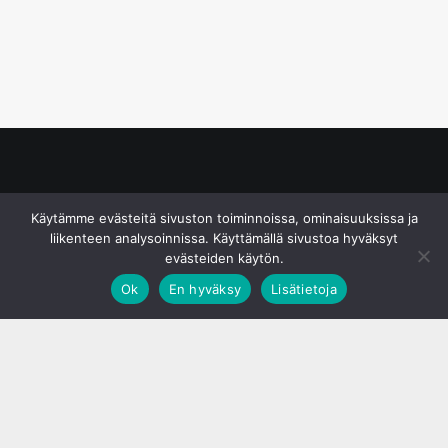
© S&J Media Oy
Käytämme evästeitä sivuston toiminnoissa, ominaisuuksissa ja
liikenteen analysoinnissa. Käyttämällä sivustoa hyväksyt
evästeiden käytön.
Ok
En hyväksy
Lisätietoja
;