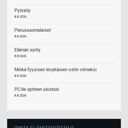
Pyöräily
8.8.2026
Perussuomalaiset
8.8.2026
Elämän synty
8.8.2026
Minkä fyysisen levykäisen ostin viimeksi
8.8.2026
PC:lle optinen ulostulo
8.8.2026