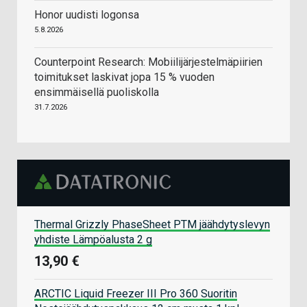
Honor uudisti logonsa
5.8.2026
Counterpoint Research: Mobiilijärjestelmäpiirien
toimitukset laskivat jopa 15 % vuoden
ensimmäisellä puoliskolla
31.7.2026
Thermal Grizzly PhaseSheet PTM jäähdytyslevyn
yhdiste Lämpöalusta 2 g
13,90 €
ARCTIC Liquid Freezer III Pro 360 Suoritin