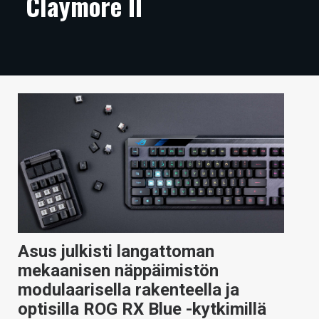
Claymore II
ARTIKKELIT
VIDEOT
TECHBBS
TIETOA
HINTA.FI
KAUPPA
VAIHDA TEEMA
Asus julkisti langattoman
mekaanisen näppäimistön
HAKU
modulaarisella rakenteella ja
optisilla ROG RX Blue -kytkimillä