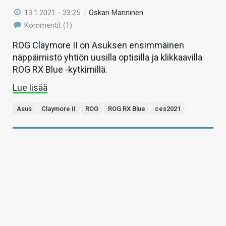
13.1.2021 - 23:25
/
Oskari Manninen
Kommentit (1)
ROG Claymore II on Asuksen ensimmäinen
näppäimistö yhtiön uusilla optisilla ja klikkaavilla
ROG RX Blue -kytkimillä.
Lue lisää
Asus
Claymore II
ROG
ROG RX Blue
ces2021