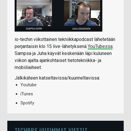
io-techin viikottainen tekniikkapodcast lähetetään
perjantaisin klo 15 live-lähetyksenä
YouTubessa
.
Sampsa ja Juha käyvät keskenään läpi kuluneen
viikon ajalta ajankohtaiset tietotekniikka- ja
mobiiliaiheet.
Jälkikäteen katseltavissa/kuunneltavissa:
Youtube
iTunes
Spotify
TECHBBS UUSIMMAT VIESTIT