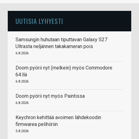
UUTISIA LYHYESTI
Samsungin huhutaan tiputtavan Galaxy S27
Ultrasta neljännen takakameran pois
6.8.2026
Doom pyörii nyt (melkein) myös Commodore
64:llä
6.8.2026
Doom pyörii nyt myös Paintissa
6.8.2026
Keychron kehittää avoimen lähdekoodin
firmwarea pelihiiriin
5.8.2026