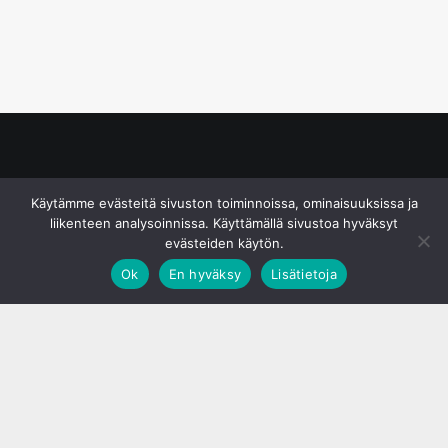
© S&J Media Oy
Käytämme evästeitä sivuston toiminnoissa, ominaisuuksissa ja
liikenteen analysoinnissa. Käyttämällä sivustoa hyväksyt
evästeiden käytön.
Ok
En hyväksy
Lisätietoja
;