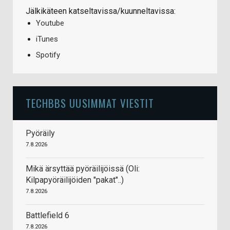
Jälkikäteen katseltavissa/kuunneltavissa:
Youtube
iTunes
Spotify
TECHBBS UUSIMMAT VIESTIT
Pyöräily
7.8.2026
Mikä ärsyttää pyöräilijöissä (Oli:
Kilpapyöräilijöiden "pakat"..)
7.8.2026
Battlefield 6
7.8.2026