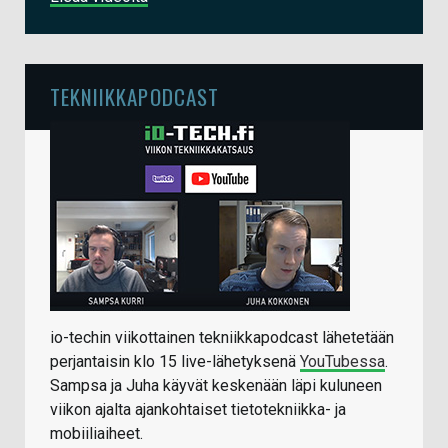
TEKNIIKKAPODCAST
io-techin viikottainen tekniikkapodcast lähetetään
perjantaisin klo 15 live-lähetyksenä
YouTubessa
.
Sampsa ja Juha käyvät keskenään läpi kuluneen
viikon ajalta ajankohtaiset tietotekniikka- ja
mobiiliaiheet.