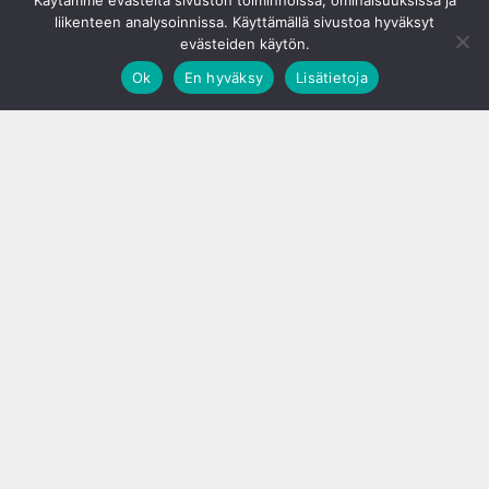
Käytämme evästeitä sivuston toiminnoissa, ominaisuuksissa ja
liikenteen analysoinnissa. Käyttämällä sivustoa hyväksyt
evästeiden käytön.
Ok
En hyväksy
Lisätietoja
;