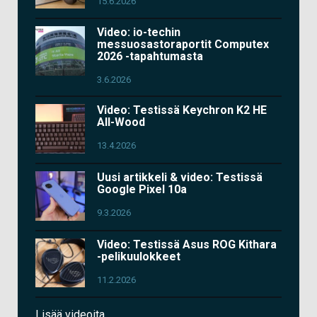
15.6.2026
Video: io-techin
messuosastoraportit Computex
2026 -tapahtumasta
3.6.2026
Video: Testissä Keychron K2 HE
All-Wood
13.4.2026
Uusi artikkeli & video: Testissä
Google Pixel 10a
9.3.2026
Video: Testissä Asus ROG Kithara
-pelikuulokkeet
11.2.2026
Lisää videoita