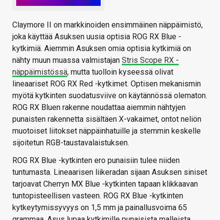
Claymore II on markkinoiden ensimmäinen näppäimistö,
joka käyttää Asuksen uusia optisia ROG RX Blue -
kytkimiä. Aiemmin Asuksen omia optisia kytkimiä on
nähty muun muassa valmistajan
Stris Scope RX -
näppäimistössä
, mutta tuolloin kyseessä olivat
lineaariset ROG RX Red -kytkimet. Optisen mekanismin
myötä kytkinten suodatusviive on käytännössä olematon.
ROG RX Bluen rakenne noudattaa aiemmin nähtyjen
punaisten rakennetta sisältäen X-vakaimet, ontot neliön
muotoiset liitokset näppäinhatuille ja stemmin keskelle
sijoitetun RGB-taustavalaistuksen.
ROG RX Blue -kytkinten ero punaisiin tulee niiden
tuntumasta. Lineaarisen liikeradan sijaan Asuksen siniset
tarjoavat Cherryn MX Blue -kytkinten tapaan klikkaavan
tuntopisteellisen vasteen. ROG RX Blue -kytkinten
kytkeytymissyvyys on 1,5 mm ja painallusvoima 65
grammaa. Asus lupaa kytkimille punaisista malleista