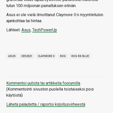
tutun 100 miljoonan painalluksen eliniän.
Asus ei ole vielä ilmoittanut Claymore II:n myyntiintulon
ajankohtaa tai hintaa.
Lähteet:
Asus
,
TechPowerUp
ASUS
CES2021
CLAYMORE II
ROG
ROG RX BLUE
Kommentoi uutista tai artikkelia foorumilla
(Kommentointi sivuston puolella toistaiseksi pois
käytöstä)
Lähetä palautetta / raportoi kirjoitusvirheestä