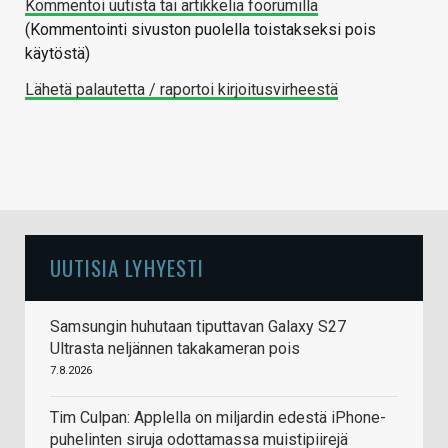
Kommentoi uutista tai artikkelia foorumilla
(Kommentointi sivuston puolella toistakseksi pois
käytöstä)
Lähetä palautetta / raportoi kirjoitusvirheestä
UUTISIA LYHYESTI
Samsungin huhutaan tiputtavan Galaxy S27
Ultrasta neljännen takakameran pois
7.8.2026
Tim Culpan: Applella on miljardin edestä iPhone-
puhelinten siruja odottamassa muistipiirejä