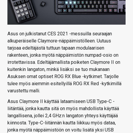
Asus on julkistanut CES 2021 -messuilla seuraajan
alkuperäiselle Claymore-näppäimistölleen. Uutuus
tarjoaa edeltäjästä tuttuun tapaan modulaarisen
rakenteen, jonka myötä näppäimistön numpad-osio on
irrotettavissa. Edeltäjämallista poiketen Claymore II on
kuitenkin langaton, minkä lisäksi se tuo mukanaan
Asuksen omat optiset ROG RX Blue -kytkimet. Tarjolle
tulee myös aiemmin esitellyillä ROG RX Red -kytkimillä
varustettu malli.
Asus Claymore II käyttää lataamiseen USB Type-C -
liitäntää, jonka kautta sitä on myös mahdollista käyttää
langallisena, jollei 2,4 GHz:n langaton yhteys käyttäjää
kiinnosta. Type-C-liitännän kautta liikkuu myös dataa,
jonka myötä näppäimistöön on voitu lisätä yksi USB