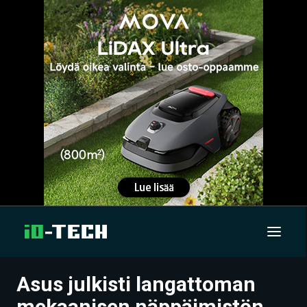
Asus julkisti langattoman
UUTISET
mekaanisen näppäimistön