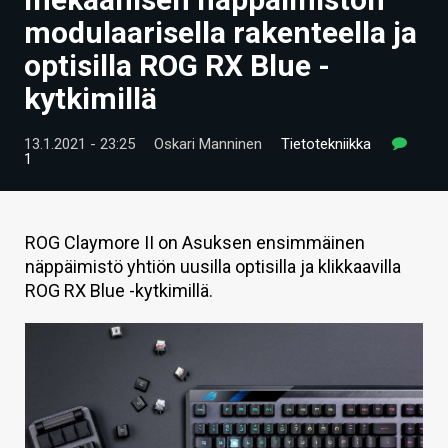
ARTIKKELIT
modulaarisella rakenteella ja
optisilla ROG RX Blue -
VIDEOT
kytkimillä
TECHBBS
13.1.2021 - 23:25
Oskari Manninen
Tietotekniikka
TIETOA
1
HINTA.FI
KAUPPA
ROG Claymore II on Asuksen ensimmäinen
näppäimistö yhtiön uusilla optisilla ja klikkaavilla
VAIHDA TEEMA
ROG RX Blue -kytkimillä.
HAKU