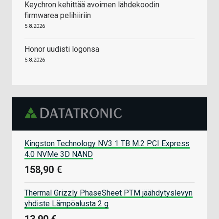
Keychron kehittää avoimen lähdekoodin
firmwarea pelihiiriin
5.8.2026
Honor uudisti logonsa
5.8.2026
Kingston Technology NV3 1 TB M.2 PCI Express
4.0 NVMe 3D NAND
158,90 €
Thermal Grizzly PhaseSheet PTM jäähdytyslevyn
yhdiste Lämpöalusta 2 g
13,90 €