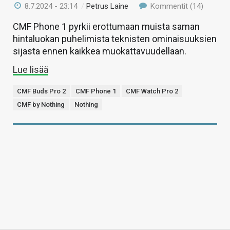
8.7.2024 - 23:14
/
Petrus Laine
Kommentit (14)
CMF Phone 1 pyrkii erottumaan muista saman
hintaluokan puhelimista teknisten ominaisuuksien
sijasta ennen kaikkea muokattavuudellaan.
Lue lisää
CMF Buds Pro 2
CMF Phone 1
CMF Watch Pro 2
CMF by Nothing
Nothing