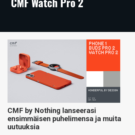
CMF Watch Pro 2
ARTIKKELIT
VIDEOT
TECHBBS
TIETOA
HINTA.FI
KAUPPA
VAIHDA TEEMA
CMF by Nothing lanseerasi
HAKU
ensimmäisen puhelimensa ja muita
uutuuksia