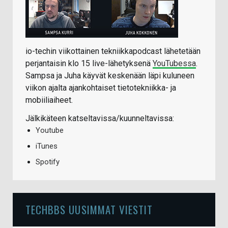
io-techin viikottainen tekniikkapodcast lähetetään
perjantaisin klo 15 live-lähetyksenä
YouTubessa
.
Sampsa ja Juha käyvät keskenään läpi kuluneen
viikon ajalta ajankohtaiset tietotekniikka- ja
mobiiliaiheet.
Jälkikäteen katseltavissa/kuunneltavissa:
Youtube
iTunes
Spotify
TECHBBS UUSIMMAT VIESTIT