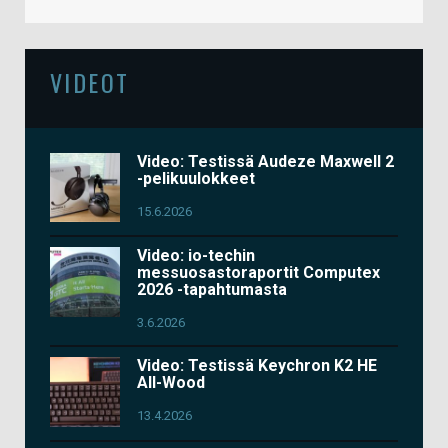
VIDEOT
Video: Testissä Audeze Maxwell 2
-pelikuulokkeet
15.6.2026
Video: io-techin
messuosastoraportit Computex
2026 -tapahtumasta
3.6.2026
Video: Testissä Keychron K2 HE
All-Wood
13.4.2026