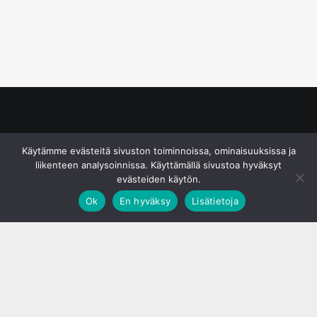
© S&J Media Oy
Käytämme evästeitä sivuston toiminnoissa, ominaisuuksissa ja
liikenteen analysoinnissa. Käyttämällä sivustoa hyväksyt
evästeiden käytön.
Ok
En hyväksy
Lisätietoja
;