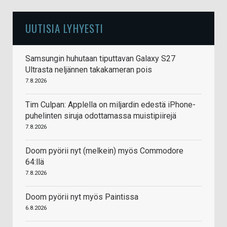
UUTISIA LYHYESTI
Samsungin huhutaan tiputtavan Galaxy S27
Ultrasta neljännen takakameran pois
7.8.2026
Tim Culpan: Applella on miljardin edestä iPhone-
puhelinten siruja odottamassa muistipiirejä
7.8.2026
Doom pyörii nyt (melkein) myös Commodore
64:llä
7.8.2026
Doom pyörii nyt myös Paintissa
6.8.2026