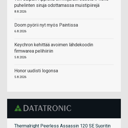
puhelinten siruja odottamassa muistipiirejä
8.8.2026
Doom pyörii nyt myös Paintissa
6.8.2026
Keychron kehittää avoimen lähdekoodin
firmwarea pelihiiriin
5.8.2026
Honor uudisti logonsa
5.8.2026
Thermalright Peerless Assassin 120 SE Suoritin