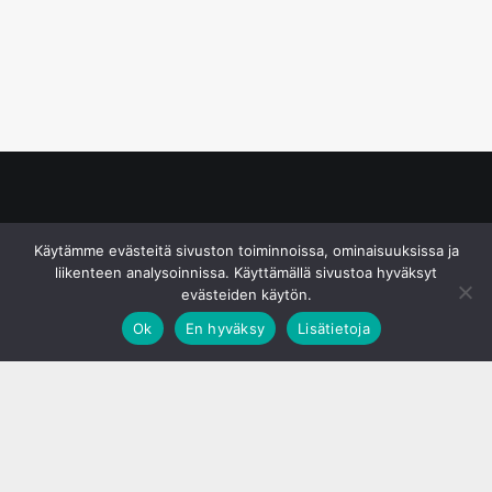
© S&J Media Oy
Käytämme evästeitä sivuston toiminnoissa, ominaisuuksissa ja
liikenteen analysoinnissa. Käyttämällä sivustoa hyväksyt
evästeiden käytön.
Ok
En hyväksy
Lisätietoja
;