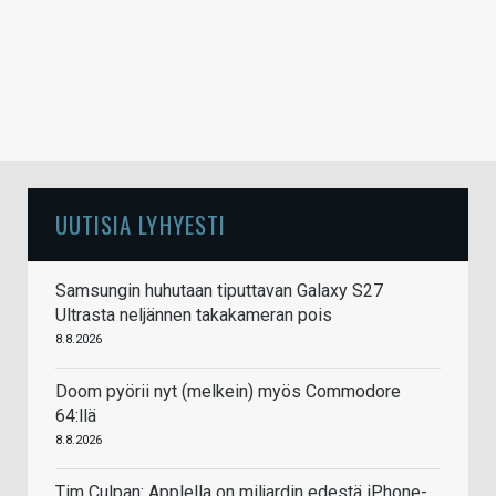
UUTISIA LYHYESTI
Samsungin huhutaan tiputtavan Galaxy S27
Ultrasta neljännen takakameran pois
8.8.2026
Doom pyörii nyt (melkein) myös Commodore
64:llä
8.8.2026
Tim Culpan: Applella on miljardin edestä iPhone-