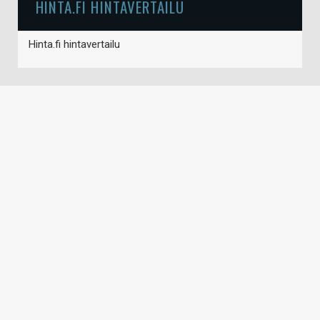
HINTA.FI HINTAVERTAILU
Hinta.fi hintavertailu