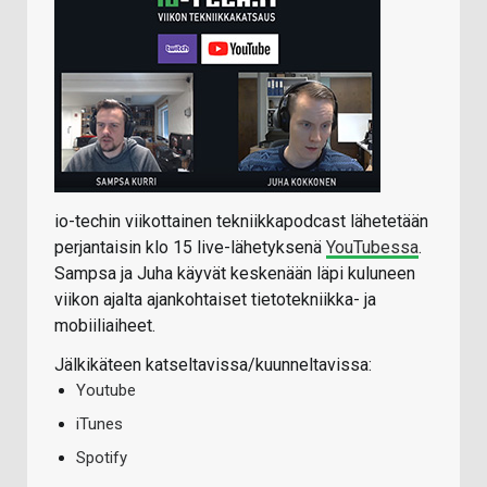
io-techin viikottainen tekniikkapodcast lähetetään
perjantaisin klo 15 live-lähetyksenä
YouTubessa
.
Sampsa ja Juha käyvät keskenään läpi kuluneen
viikon ajalta ajankohtaiset tietotekniikka- ja
mobiiliaiheet.
Jälkikäteen katseltavissa/kuunneltavissa:
Youtube
iTunes
Spotify