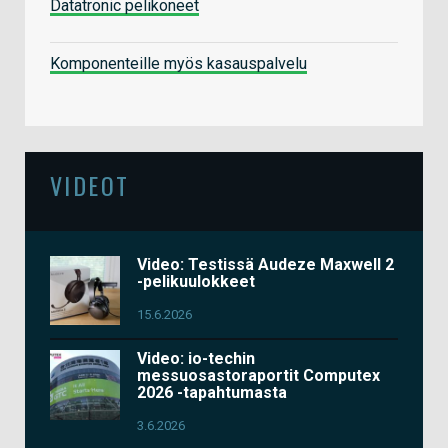
Datatronic pelikoneet
Komponenteille myös kasauspalvelu
VIDEOT
Video: Testissä Audeze Maxwell 2
-pelikuulokkeet
15.6.2026
Video: io-techin
messuosastoraportit Computex
2026 -tapahtumasta
3.6.2026