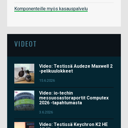
Komponenteille myös kasauspalvelu
VIDEOT
Video: Testissä Audeze Maxwell 2
-pelikuulokkeet
15.6.2026
Video: io-techin
messuosastoraportit Computex
2026 -tapahtumasta
3.6.2026
Video: Testissä Keychron K2 HE