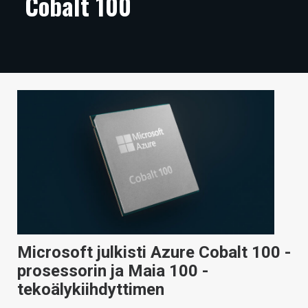
Cobalt 100
ARTIKKELIT
VIDEOT
TECHBBS
TIETOA
HINTA.FI
KAUPPA
VAIHDA TEEMA
Microsoft julkisti Azure Cobalt 100 -
HAKU
prosessorin ja Maia 100 -
tekoälykiihdyttimen