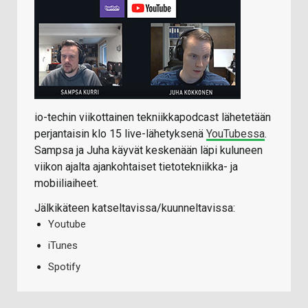
io-techin viikottainen tekniikkapodcast lähetetään
perjantaisin klo 15 live-lähetyksenä
YouTubessa
.
Sampsa ja Juha käyvät keskenään läpi kuluneen
viikon ajalta ajankohtaiset tietotekniikka- ja
mobiiliaiheet.
Jälkikäteen katseltavissa/kuunneltavissa:
Youtube
iTunes
Spotify