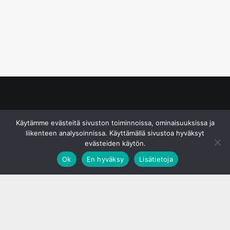
© S&J Media Oy
Käytämme evästeitä sivuston toiminnoissa, ominaisuuksissa ja
liikenteen analysoinnissa. Käyttämällä sivustoa hyväksyt
evästeiden käytön.
Ok
En hyväksy
Lisätietoja
;