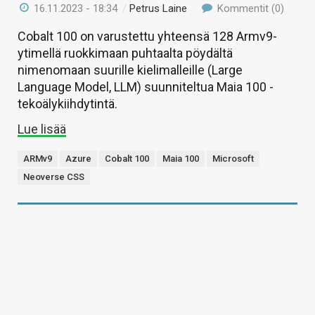
16.11.2023 - 18:34
/
Petrus Laine
Kommentit (0)
Cobalt 100 on varustettu yhteensä 128 Armv9-
ytimellä ruokkimaan puhtaalta pöydältä
nimenomaan suurille kielimalleille (Large
Language Model, LLM) suunniteltua Maia 100 -
tekoälykiihdytintä.
Lue lisää
ARMv9
Azure
Cobalt 100
Maia 100
Microsoft
Neoverse CSS