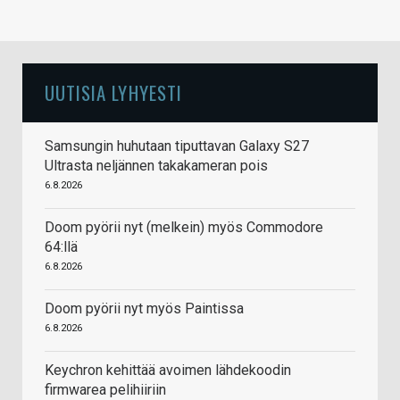
UUTISIA LYHYESTI
Samsungin huhutaan tiputtavan Galaxy S27
Ultrasta neljännen takakameran pois
6.8.2026
Doom pyörii nyt (melkein) myös Commodore
64:llä
6.8.2026
Doom pyörii nyt myös Paintissa
6.8.2026
Keychron kehittää avoimen lähdekoodin
firmwarea pelihiiriin