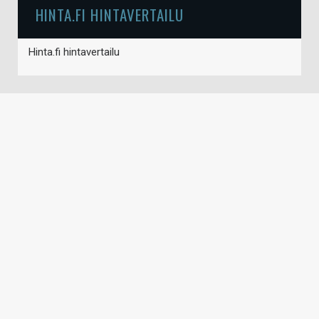
HINTA.FI HINTAVERTAILU
Hinta.fi hintavertailu